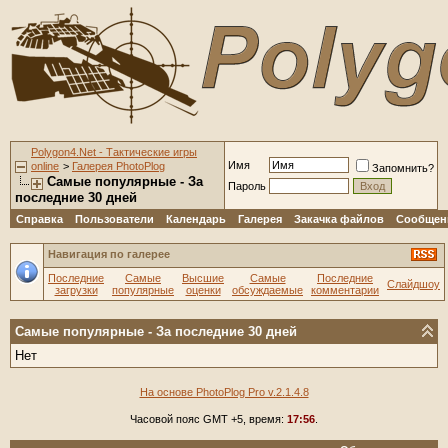
Polygon4.Net - Тактические игры
Имя
online
>
Галерея PhotoPlog
Запомнить?
Самые популярные - За
Пароль
последние 30 дней
Справка
Пользователи
Календарь
Галерея
Закачка файлов
Сообщени
Навигация по галерее
Последние
Самые
Высшие
Самые
Последние
Слайдшоу
загрузки
популярные
оценки
обсуждаемые
комментарии
Самые популярные - За последние 30 дней
Нет
На основе PhotoPlog Pro v.2.1.4.8
Часовой пояс GMT +5, время:
17:56
.