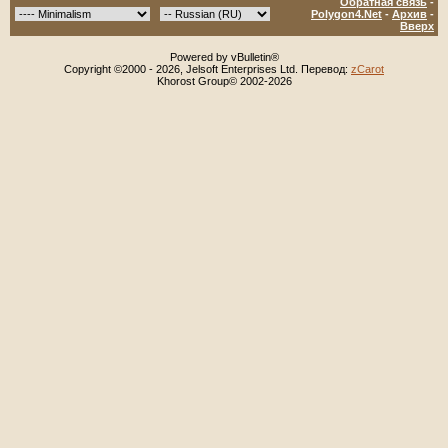
Обратная связь
-
Polygon4.Net
-
Архив
-
Вверх
Powered by vBulletin®
Copyright ©2000 - 2026, Jelsoft Enterprises Ltd. Перевод:
zCarot
Khorost Group© 2002-2026