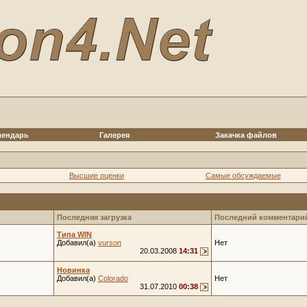
лендарь
Галерея
Закачка файлов
Высшие оценки
Самые обсуждаемые
Последняя загрузка
Последний комментари
Типа WIN
Добавил(а)
vurson
Нет
20.03.2008
14:31
Новинка
Добавил(а)
Colorado
Нет
31.07.2010
00:38