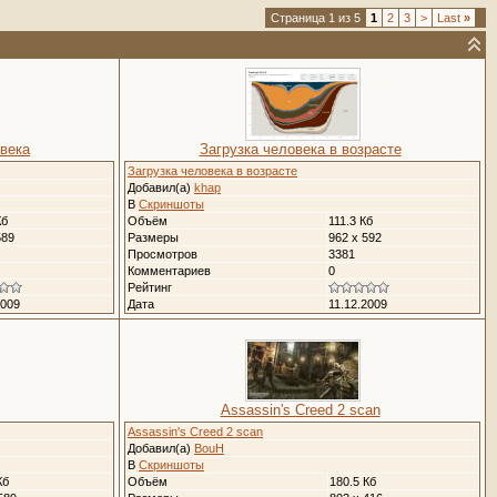
Страница 1 из 5
1
2
3
>
Last
»
овека
Загрузка человека в возрасте
Загрузка человека в возрасте
Добавил(а)
khap
В
Скриншоты
Кб
Объём
111.3 Кб
589
Размеры
962 x 592
Просмотров
3381
Комментариев
0
Рейтинг
2009
Дата
11.12.2009
Assassin's Creed 2 scan
Assassin's Creed 2 scan
Добавил(а)
BouH
В
Скриншоты
Кб
Объём
180.5 Кб