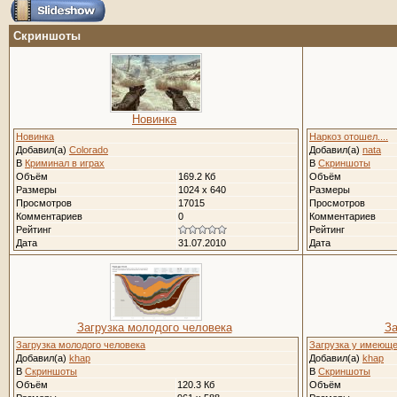
Скриншоты
Новинка
Новинка
Наркоз отошел....
Добавил(а)
Colorado
Добавил(а)
nata
В
Криминал в играх
В
Скриншоты
Объём
169.2 Кб
Объём
Размеры
1024 x 640
Размеры
Просмотров
17015
Просмотров
Комментариев
0
Комментариев
Рейтинг
Рейтинг
Дата
31.07.2010
Дата
Загрузка молодого человека
За
Загрузка молодого человека
Загрузка у имеющег
Добавил(а)
khap
Добавил(а)
khap
В
Скриншоты
В
Скриншоты
Объём
120.3 Кб
Объём