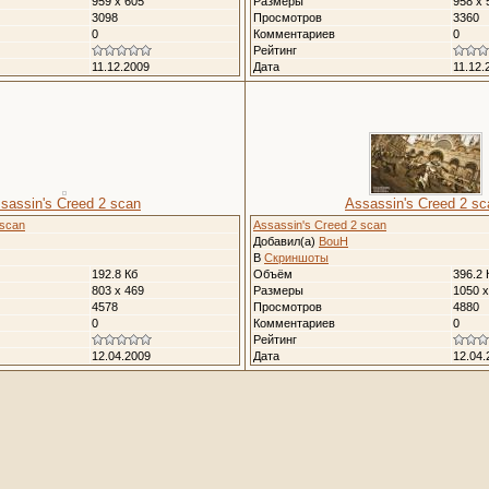
959 x 605
Размеры
958 x 
3098
Просмотров
3360
0
Комментариев
0
Рейтинг
11.12.2009
Дата
11.12.
sassin's Creed 2 scan
Assassin's Creed 2 sc
 scan
Assassin's Creed 2 scan
Добавил(а)
BouH
В
Скриншоты
192.8 Кб
Объём
396.2 
803 x 469
Размеры
1050 x
4578
Просмотров
4880
0
Комментариев
0
Рейтинг
12.04.2009
Дата
12.04.