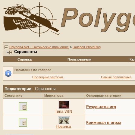
Polygon4.Net - Тактические игры online
>
Галерея PhotoPlog
Скриншоты
Справка
Пользователи
Ка
Навигация по галерее
Последние загрузки
Самые популярные
Подкатегории
: Скриншоты
Состояние
Миниатюра
Основные категории
Результаты игр
Типа WIN
Криминал в играх
Новинка