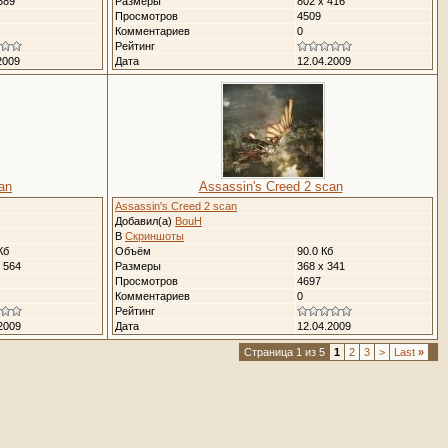
589
Размеры
802 x 416
Просмотров
4509
Комментариев
0
Рейтинг
2009
Дата
12.04.2009
an
Assassin's Creed 2 scan
Assassin's Creed 2 scan
Добавил(а)
BouH
В
Скриншоты
Кб
Объём
90.0 Кб
 564
Размеры
368 x 341
Просмотров
4697
Комментариев
0
Рейтинг
2009
Дата
12.04.2009
Страница 1 из 5
1
2
3
>
Last
»