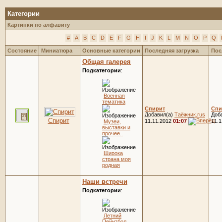
Категории
Картинки по алфавиту
#
A
B
C
D
E
F
G
H
I
J
K
L
M
N
O
P
Q
Состояние
Миниатюра
Основные категории
Последняя загрузка
Пос
Общая галерея
Подкатегории
:
Военная
тематика
Спирит
Спи
Добавил(а)
Таёжник.rus
Доб
Спирит
11.11.2012
01:07
11.
Музеи,
выставки и
прочее..
Широка
страна моя
родная
Наши встречи
Подкатегории
:
Летний
Пейнтбол