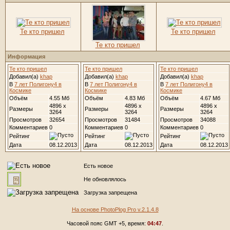
Те кто пришел
Те кто пришел
Те кто пришел
Информация
Те кто пришел
Те кто пришел
Те кто пришел
Добавил(а)
khap
Добавил(а)
khap
Добавил(а)
khap
В
7 лет Полигону4 в
В
7 лет Полигону4 в
В
7 лет Полигону4 в
Космике
Космике
Космике
Объём
4.55 Мб
Объём
4.83 Мб
Объём
4.67 Мб
4896 x
4896 x
4896 x
Размеры
Размеры
Размеры
3264
3264
3264
Просмотров
32654
Просмотров
31484
Просмотров
34088
Комментариев
0
Комментариев
0
Комментариев
0
Рейтинг
Рейтинг
Рейтинг
Дата
08.12.2013
Дата
08.12.2013
Дата
08.12.2013
Есть новое
Не обновлялось
Загрузка запрещена
На основе PhotoPlog Pro v.2.1.4.8
Часовой пояс GMT +5, время:
04:47
.