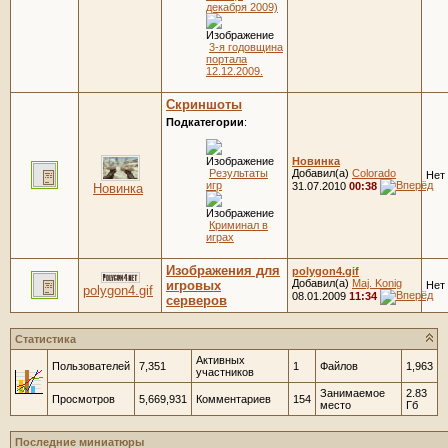
декабря 2009)
3-я годовщина
портала
12.12.2009.
Скриншоты
Подкатегории
:
Новинка
Результаты
Добавил(а)
Colorado
Нет
игр
31.07.2010
00:38
Новинка
Криминал в
играх
Изображения для
polygon4.gif
Добавил(а)
Maj. Konig
игровых
Нет
polygon4.gif
08.01.2009
11:34
серверов
Статистика
Активных
Пользователей
7,351
1
Файлов
1,963
участников
Занимаемое
2.83
Просмотров
5,669,931
Комментариев
154
место
Гб
Последние миниатюры