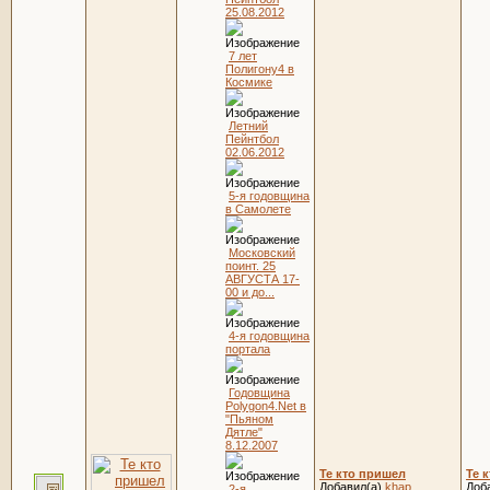
25.08.2012
7 лет
Полигону4 в
Космике
Летний
Пейнтбол
02.06.2012
5-я годовщина
в Самолете
Московский
поинт. 25
АВГУСТА 17-
00 и до...
4-я годовщина
портала
Годовщина
Polygon4.Net в
"Пьяном
Дятле"
8.12.2007
Те кто пришел
Те 
Добавил(а)
khap
Доб
2-я