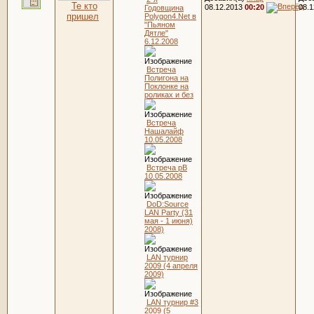
Те кто
08.12.2013
00:20
08.
Годовщина
пришел
Polygon4.Net в
"Пьяном
Дятле"
6.12.2008
Встреча
Полигона на
Поклонке на
роликах и без
Встреча
Нашалайф
10.05.2008
Встреча pB
10.05.2008
DoD:Source
LAN Party (31
мая - 1 июня)
2008)
LAN турнир
2009 (4 апреля
2009)
LAN турнир #3
2009 (5