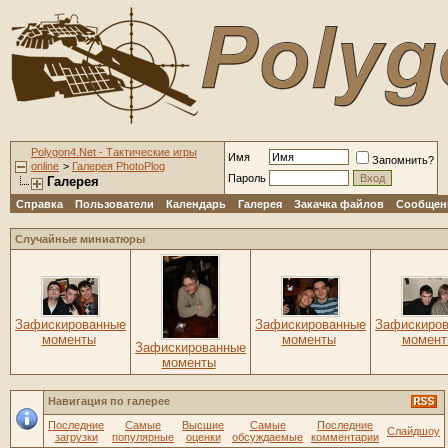
Polygon4.Net - Тактические игры
Имя
Запомнить?
online
>
Галерея PhotoPlog
Пароль
Галерея
Справка
Пользователи
Календарь
Галерея
Закачка файлов
Сообщени
Случайные миниатюры
Зафискированные
Зафискированные
Зафискиро
моменты
моменты
момент
Зафискированные
моменты
Навигация по галерее
Последние
Самые
Высшие
Самые
Последние
Слайдшоу
загрузки
популярные
оценки
обсуждаемые
комментарии