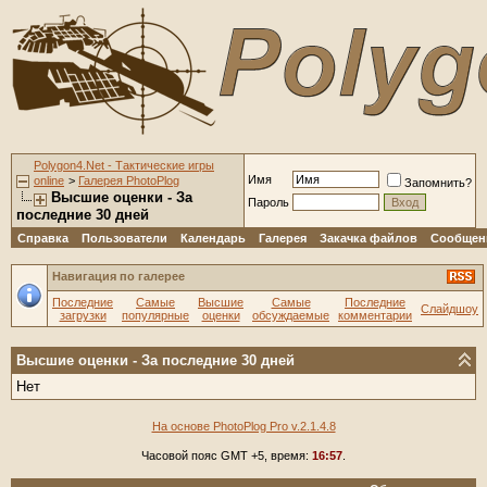
Polygon4.Net - Тактические игры
Имя
online
>
Галерея PhotoPlog
Запомнить?
Высшие оценки - За
Пароль
последние 30 дней
Справка
Пользователи
Календарь
Галерея
Закачка файлов
Сообщени
Навигация по галерее
Последние
Самые
Высшие
Самые
Последние
Слайдшоу
загрузки
популярные
оценки
обсуждаемые
комментарии
Высшие оценки - За последние 30 дней
Нет
На основе PhotoPlog Pro v.2.1.4.8
Часовой пояс GMT +5, время:
16:57
.