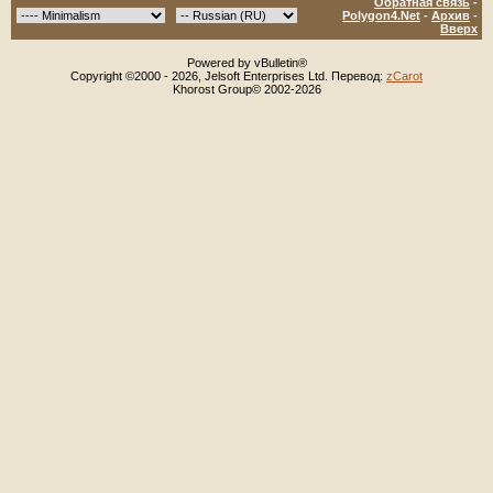
Обратная связь
-
Polygon4.Net
-
Архив
-
Вверх
Powered by vBulletin®
Copyright ©2000 - 2026, Jelsoft Enterprises Ltd. Перевод:
zCarot
Khorost Group© 2002-2026