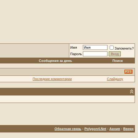
Имя
Запомнить?
Пароль
Сообщения за день
Поиск
Последние комментарии
Слайдшоу
Обратная связь
-
Polygon4.Net
-
Архив
-
Вверх