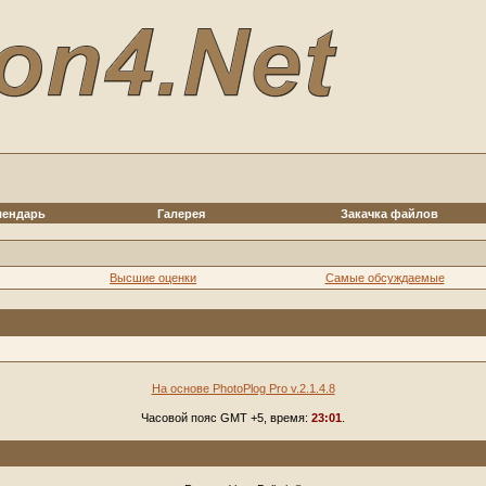
лендарь
Галерея
Закачка файлов
Высшие оценки
Самые обсуждаемые
На основе PhotoPlog Pro v.2.1.4.8
Часовой пояс GMT +5, время:
23:01
.