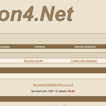
лендарь
Галерея
Закачка файлов
Высшие оценки
Самые обсуждаемые
На основе PhotoPlog Pro v.2.1.4.8
Часовой пояс GMT +5, время:
04:10
.