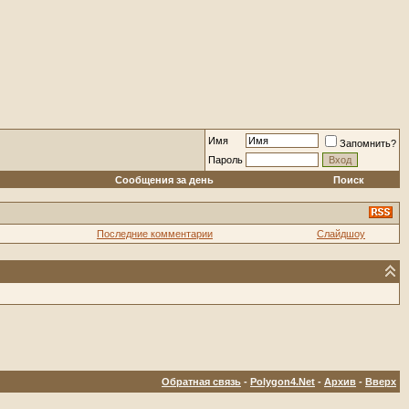
Имя
Запомнить?
Пароль
Сообщения за день
Поиск
Последние комментарии
Слайдшоу
Обратная связь
-
Polygon4.Net
-
Архив
-
Вверх