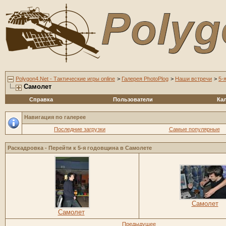
Polygon4.Net - Тактические игры online
>
Галерея PhotoPlog
>
Наши встречи
>
5-
Самолет
Справка
Пользователи
Ка
Навигация по галерее
Последние загрузки
Самые популярные
Раскадровка - Перейти к
5-я годовщина в Самолете
Самолет
Самолет
Предыдущее