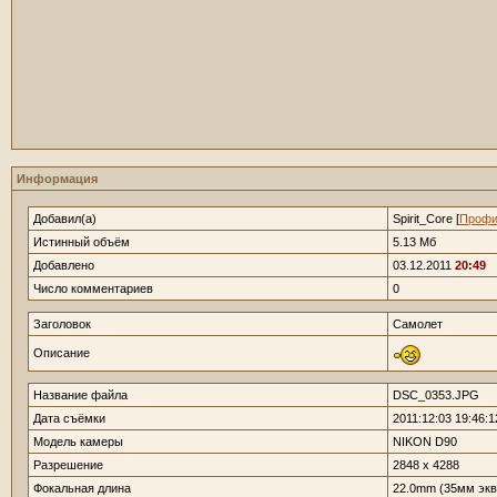
Информация
Добавил(а)
Spirit_Core [
Профи
Истинный объём
5.13 Мб
Добавлено
03.12.2011
20:49
Число комментариев
0
Заголовок
Самолет
Описание
Название файла
DSC_0353.JPG
Дата съёмки
2011:12:03 19:46:1
Модель камеры
NIKON D90
Разрешение
2848 x 4288
Фокальная длина
22.0mm (35мм экв