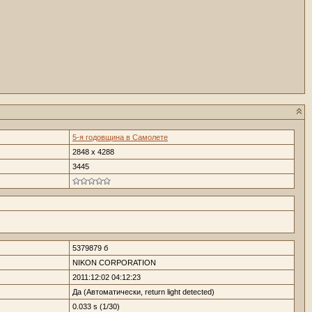
5-я годовщина в Самолете
2848 x 4288
3445
5379879 б
NIKON CORPORATION
2011:12:02 04:12:23
Да (Автоматически, return light detected)
0.033 s (1/30)