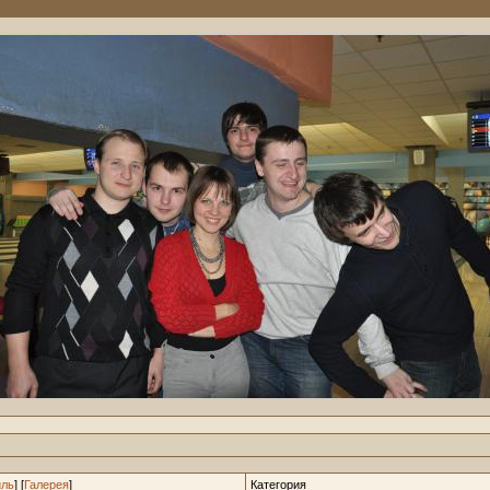
ль
] [
Галерея
]
Категория