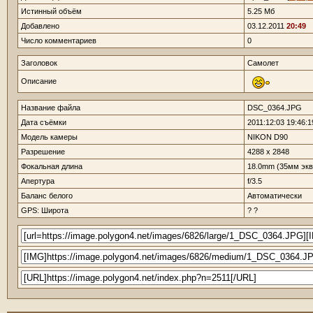
Истинный объём
5.25 Мб
Добавлено
03.12.2011
20:49
Число комментариев
0
Заголовок
Самолет
Описание
Название файла
DSC_0364.JPG
Дата съёмки
2011:12:03 19:46:1
Модель камеры
NIKON D90
Разрешение
4288 x 2848
Фокальная длина
18.0mm (35мм экв
Апертура
f/3.5
Баланс белого
Автоматически
GPS: Широта
? ?