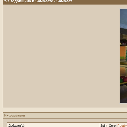
5-я годовщина в Самолете
- Самолет
Информация
Добавил(а)
Spirit_Core [
Профи