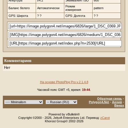
Апертура
f/4.2
Эквивалент ISO
800
Режим
Баланс белого
Автоматически
pattern
измерения
GPS: Широта
? ?
GPS: Долгота
? ?
Комментариев
Нет
На основе PhotoPlog Pro v.2.1.4.8
Часовой пояс GMT +5, время:
19:44
.
Обратная связь
-
Polygon4.Net
-
Архив
-
Вверх
Powered by vBulletin®
Copyright ©2000 - 2026, Jelsoft Enterprises Ltd. Перевод:
zCarot
Khorost Group© 2002-2026