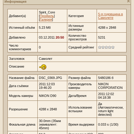
Информация
Spirit_Core
5-я годовщина в
Добавил(а)
[
Профиль
]
Категория
Самолете
[
Галерея
]
Истинные
Истинный объём
5.23 Мб
4288 x 2848
размеры
Количество
Добавлено
03.12.2011
20:50
5231
просмотров
Число
0
Средний рейтинг
комментариев
Заголовок
Самолет
Описание
Название файла
DSC_0369.JPG
Размер файла
5480186 б
2011:12:03
Производитель
NIKON
Дата съёмки
19:46:20
камеры
CORPORATION
2011:12:02
Модель камеры
NIKON D90
Дата/Время
04:18:38
Да
Использование
(Автоматически,
Разрешение
4288 x 2848
вспышки
return light
detected)
30.0mm (35мм
Фокальная длина
эквивалент:
Время выдержки
0.033 s (1/30)
45mm)