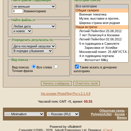
Найти файлы содержащие
Категории поиска
Комментариев
Найти файлы от
Упорядочить результаты по
Вид поиска
Вид поиска:
Все слова
Также искать в дочерних
Точная фраза
категориях
На основе PhotoPlog Pro v.2.1.4.8
Часовой пояс GMT +5, время:
03:33
.
Обратная связь
-
Polygon4.Net
-
Архив
-
Вверх
Powered by vBulletin®
Copyright ©2000 - 2026, Jelsoft Enterprises Ltd. Перевод:
zCarot