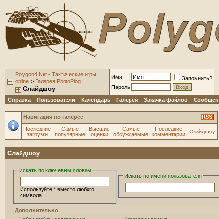
Polygon4.Net - Тактические игры
Имя
Запомнить?
online
>
Галерея PhotoPlog
Пароль
Слайдшоу
Справка
Пользователи
Календарь
Галерея
Закачка файлов
Сообщени
Навигация по галерее
Последние
Самые
Высшие
Самые
Последние
Слайдшоу
загрузки
популярные
оценки
обсуждаемые
комментарии
Слайдшоу
Искать по ключевым словам
Искать по имени пользователя
Используйте * вместо любого
символа.
Дополнительно