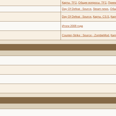
Карты. TF2
,
Общие вопросы. TF2
,
Прием
Day Of Defeat : Source
,
Steam news
,
Общ
Day Of Defeat : Source
,
Карты. CS:S
,
Кар
Итоги 2008 года
Counter-Strike : Source - ZombieMod
,
Кар