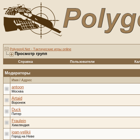
Polygon4.Net - Тактические игры online
Просмотр групп
Справка
Пользователи
Ка
Модераторы
Имя / Адрес
antoon
Москва
Artaid
Воронеж
Duck
Питер
Fraulein
Химляндия
ioan-velikii
Город на Неве