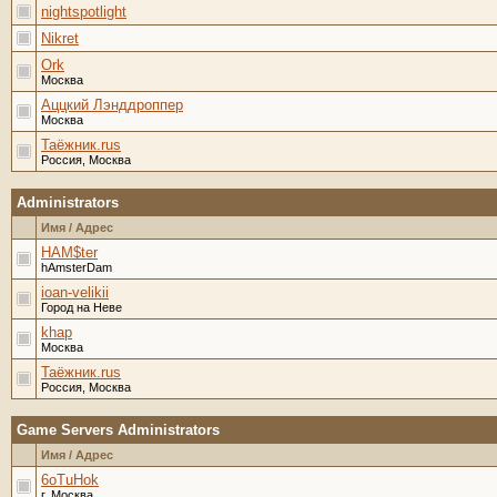
nightspotlight
Nikret
Ork
Москва
Аццкий Лэнддроппер
Москва
Таёжник.rus
Россия, Москва
Administrators
Имя / Адрес
HAM$ter
hAmsterDam
ioan-velikii
Город на Неве
khap
Москва
Таёжник.rus
Россия, Москва
Game Servers Administrators
Имя / Адрес
6oTuHok
г. Москва