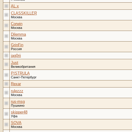
AL.x
CLASSKILLER
Москва
Corwin
Москва
Dilemma
Москва
GrinFin
Россия
jag0rii
Just
Великобритания
PISTRULA
Санкт-Петербург
Rexar
rulezzz
Москва
rus-msg
Пушкино
skipper48
Уфа
SOVA
Москва