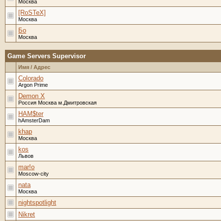
Москва
[RoSTeX]
Москва
Бо
Москва
Game Servers Supervisor
Имя / Адрес
Colorado
Argon Prime
Demon X
Россия Москва м.Дмитровская
HAM$ter
hAmsterDam
khap
Москва
kos
Львов
mar!o
Moscow-city
nata
Москва
nightspotlight
Nikret