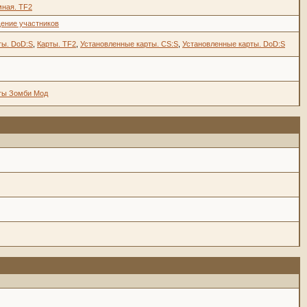
ная. TF2
ение участников
ты. DoD:S
,
Карты. TF2
,
Установленные карты. CS:S
,
Установленные карты. DoD:S
ты Зомби Мод