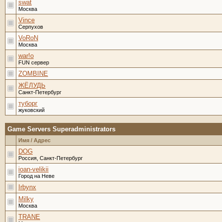
swat
Москва
Vince
Серпухов
VoRoN
Москва
war!o
FUN сервер
ZOMBINE
ЖЁЛУДЬ
Санкт-Петербург
туборг
жуковский
Game Servers Superadministrators
Имя / Адрес
DOG
Россия, Санкт-Петербург
ioan-velikii
Город на Неве
Irbynx
Milky
Москва
TRANE