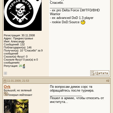
Спасибо.
__________________
- ex pro Delta Force LW/TFD/BHD
Warrior
- ex advanced DoD 1.3 player
- rookie DoD:Source
Регистрация: 30.11.2008
Адрес: Приднестровье
Имя: Александр
Сообщений: 132
Поблагодарил(а): 146
Получил(а): 10 "Спасибо" за 9
сообщений
Сказал(а) Фууу!: 0
Сказали Фууу! 0 раз(а) в 0
сообщениях
Репутация:
20
11.01.2009, 21:53
#
2
Ork
По вопросам демок сорс тв
обращайтесь после турнира.
Большой, но зеленый
__________________
Генерал-лейтенант
Пошел в армию, чтобы откосить от
института...