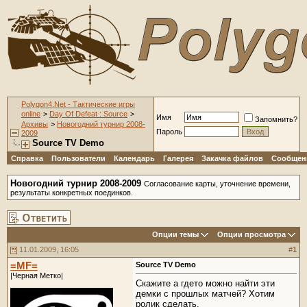
Polygon4.Net - Тактические игры
online
>
Day Of Defeat : Source
>
Имя
Запомнить?
Архивы
>
Новогодний турнир 2008-
Пароль
2009
Source TV Demo
Справка
Пользователи
Календарь
Галерея
Закачка файлов
Сообщени
Новогодний турнир 2008-2009
Согласование карты, уточнение времени,
результаты конкретных поединков.
Опции темы
Опции просмотра
11.01.2009, 16:05
#
1
=MF=
Source TV Demo
|Черная Метко|
Скажите а гдето можно найти эти
демки с прошлых матчей? Хотим
ролик сделать.