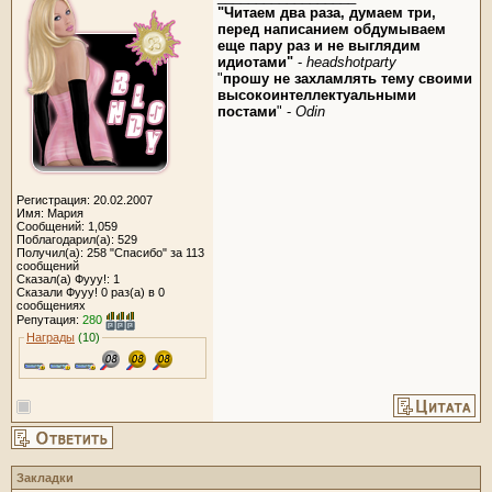
"Читаем два раза, думаем три,
перед написанием обдумываем
еще пару раз и не выглядим
идиотами"
-
headshotparty
"
прошу не захламлять тему своими
высокоинтеллектуальными
постами
" -
Odin
Регистрация: 20.02.2007
Имя: Мария
Сообщений: 1,059
Поблагодарил(а): 529
Получил(а): 258 "Спасибо" за 113
сообщений
Сказал(а) Фууу!: 1
Сказали Фууу! 0 раз(а) в 0
сообщениях
Репутация:
280
Награды
(10)
Закладки