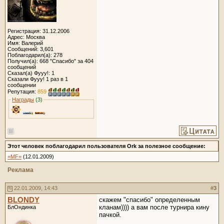
Регистрация: 31.12.2006
Адрес: Москва
Имя: Валерий
Сообщений: 3,601
Поблагодарил(а): 278
Получил(а): 668 "Спасибо" за 404
сообщений
Сказал(а) Фууу!: 1
Сказали Фууу! 1 раз в 1
сообщении
Репутация:
859
Награды
(3)
Этот человек поблагодарил пользователя Ork за полезное сообщение:
=MF=
(12.01.2009)
Реклама
22.01.2009, 14:43
#
3
BLONDY
скажем "спасибо" определенным
кланам)))) а вам после турнира кину
БлОндинка
пачкой.
__________________