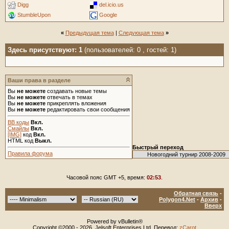
Digg
del.icio.us
StumbleUpon
Google
«
Предыдущая тема
|
Следующая тема
»
Здесь присутствуют: 1
(пользователей: 0 , гостей: 1)
Ваши права в разделе
Вы
не можете
создавать новые темы
Вы
не можете
отвечать в темах
Вы
не можете
прикреплять вложения
Вы
не можете
редактировать свои сообщения
BB коды
Вкл.
Смайлы
Вкл.
[IMG]
код
Вкл.
HTML код
Выкл.
Быстрый переход
Правила форума
Часовой пояс GMT +5, время:
02:53
.
Обратная связь
-
Polygon4.Net
-
Архив
-
Вверх
Powered by vBulletin®
Copyright ©2000 - 2026, Jelsoft Enterprises Ltd. Перевод:
zCarot