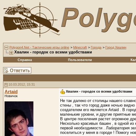
Polygon4.Net - Тактические игры online
>
Minecraft
>
Города
>
Город Хвалин
Хвалин - городок со всеми удобствами
Справка
Пользователи
Ка
10.03.2012, 15:31
Artaid
Хвалин - городок со всеми удобствами
Новичок
Не так далеко от столицы нашего славн
стены , так что город даже ночью видн
создателем его является Artaid . В гор
маленькие уровни, и другие приятные ме
В центре поселения растет огромное др
Несколько красивых башен , в одной из
первой необходимости . Лаборатория зе
поселиться у меня в городе ! Помогу но