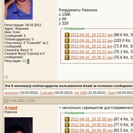
Координаты Хвалина
x:1586
y:69
z:329
Регистрация: 08.03.2012
Адрес: Воронеж
Изображения
Имя: Олег
2012-04-16_19.13.57.jpg
(99.6 Кб, 
Сообщений: 9
Поблагодарил(а): 0
2012-04-16_19.10.12.jpg
(103.0 Кб,
Получил(а): 8 "Спасибо" за 2
2012-04-16_19.12.11.jpg
(72.8 Кб, 
сообщений
Сказал(а) Фууу!: 0
2012-04-16_19.13.22.jpg
(75.1 Кб, 
Сказали Фууу! 0 раз(а) в 0
2012-04-16_19.08.37.jpg
(76.6 Кб, 
сообщениях
Репутация:
13
Эти 6 человек(а) поблагодарили пользователя Artaid за полезное сообщение
asvensen
(10.03.2012),
Colorado
(10.03.2012),
hol 1996
(11.03.2012),
Otani
(10.03.2012
17.04.2012, 17:29
Artaid
+ несколько скриншотов достопримечат
Новичок
Изображения
2012-04-16_19.15.50.jpg
(97.4 Кб, 
2012-04-16_19.05.52.jpg
(77.0 Кб, 
2012-04-16_19.04.36.jpg
(83.5 Кб, 