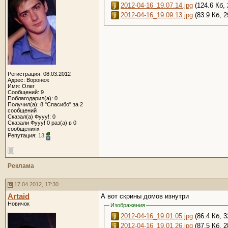
2012-04-16_19.07.14.jpg
(124.6 Кб,
2012-04-16_19.09.13.jpg
(83.9 Кб, 
Регистрация: 08.03.2012
Адрес: Воронеж
Имя: Олег
Сообщений: 9
Поблагодарил(а): 0
Получил(а): 8 "Спасибо" за 2
сообщений
Сказал(а) Фууу!: 0
Сказали Фууу! 0 раз(а) в 0
сообщениях
Репутация:
13
Реклама
17.04.2012, 17:30
Artaid
А вот скрины домов изнутри
Новичок
Изображения
2012-04-16_19.01.05.jpg
(86.4 Кб, 
2012-04-16_19.01.26.jpg
(87.5 Кб, 