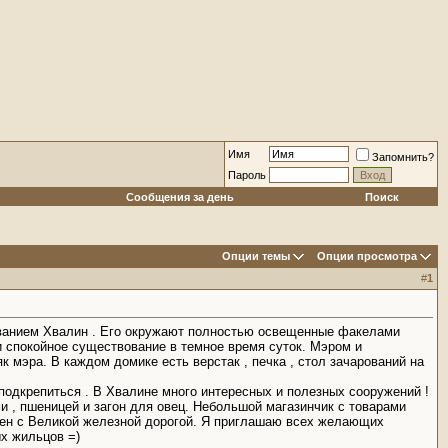
Имя
Запомнить?
Пароль
Сообщения за день
Поиск
Опции темы
Опции просмотра
#
1
азванием Хвалин . Его окружают полностью освещенные факелами
и спокойное существование в темное время суток. Мэром и
 мэра. В каждом домике есть верстак , печка , стол зачарований на
подкрепиться . В Хвалине много интересных и полезных сооружений !
и , пшеницей и загон для овец. Небольшой магазинчик с товарами
инен с Великой железной дорогой. Я приглашаю всех желающих
ых жильцов =)