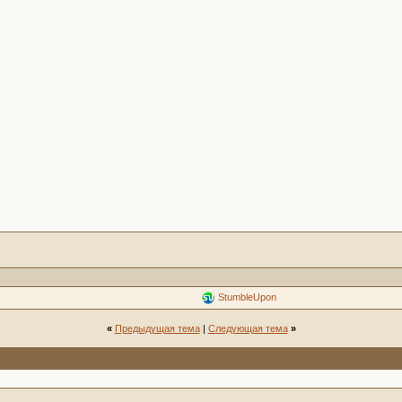
StumbleUpon
«
Предыдущая тема
|
Следующая тема
»