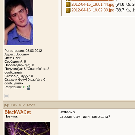
2012-04-16_19.01.44.jpg
(94.8 Кб, 
2012-04-16_19.02.30.jpg
(88.7 Кб, 
Регистрация: 08.03.2012
Адрес: Воронеж
Имя: Олег
Сообщений: 9
Поблагодарил(а): 0
Получил(а): 8 "Спасибо" за 2
сообщений
Сказал(а) Фууу!: 0
Сказали Фууу! 0 раз(а) в 0
сообщениях
Репутация:
13
01.06.2012, 13:29
BlackWACat
неплохо.
строил сам, или помогали?
Новичок