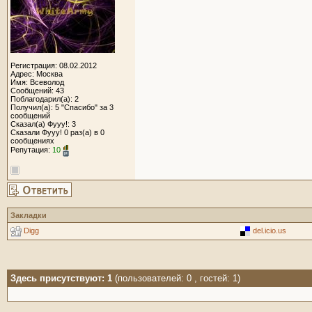
Регистрация: 08.02.2012
Адрес: Москва
Имя: Всеволод
Сообщений: 43
Поблагодарил(а): 2
Получил(а): 5 "Спасибо" за 3
сообщений
Сказал(а) Фууу!: 3
Сказали Фууу! 0 раз(а) в 0
сообщениях
Репутация:
10
Закладки
Digg
del.icio.us
Здесь присутствуют: 1
(пользователей: 0 , гостей: 1)