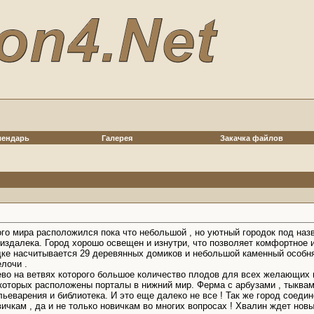
лендарь
Галерея
Закачка файлов
ого мира расположился пока что небольшой , но уютный городок под н
о издалека. Город хорошо освещен и изнутри, что позволяет комфортное 
одке насчитывается 29 деревянных домиков и небольшой каменный особняк
лочи .
ево на ветвях которого большое количество плодов для всех желающих 
 которых расположены порталы в нижний мир. Ферма с арбузами , тыквам
льеварения и библиотека. И это еще далеко не все ! Так же город соед
вичкам , да и не только новичкам во многих вопросах ! Хвалин ждет нов