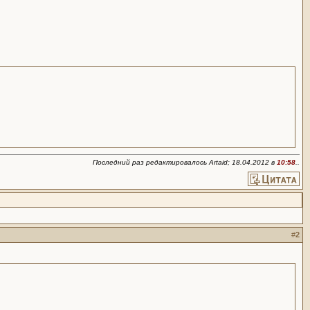
Последний раз редактировалось Artaid; 18.04.2012 в
10:58
..
#
2