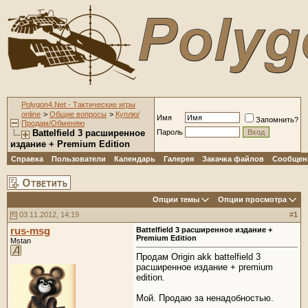
Polygon4.Net - Тактические игры
online
>
Общие вопросы
>
Куплю/
Имя
Запомнить?
Продам/Обменяю
Battelfield 3 расширенное
Пароль
издание + Premium Edition
Справка
Пользователи
Календарь
Галерея
Закачка файлов
Сообщени
Опции темы
Опции просмотра
03.11.2012, 14:19
#
1
rus-msg
Battelfield 3 расширенное издание +
Premium Edition
Mstan
Продам Origin akk battelfield 3
расширенное издание + premium
edition.
Мой. Продаю за ненадобностью.