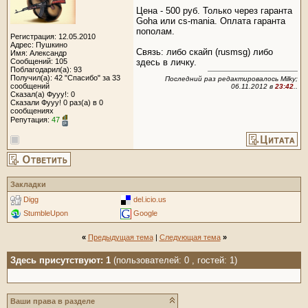
Цена - 500 руб. Только через гаранта
Goha или cs-mania. Оплата гаранта
пополам.
Регистрация: 12.05.2010
Адрес: Пушкино
Связь: либо скайп (rusmsg) либо
Имя: Александр
Сообщений: 105
здесь в личку.
Поблагодарил(а): 93
Получил(а): 42 "Спасибо" за 33
Последний раз редактировалось Milky;
сообщений
06.11.2012 в
23:42
..
Сказал(а) Фууу!: 0
Сказали Фууу! 0 раз(а) в 0
сообщениях
Репутация:
47
Закладки
Digg
del.icio.us
StumbleUpon
Google
«
Предыдущая тема
|
Следующая тема
»
Здесь присутствуют: 1
(пользователей: 0 , гостей: 1)
Ваши права в разделе