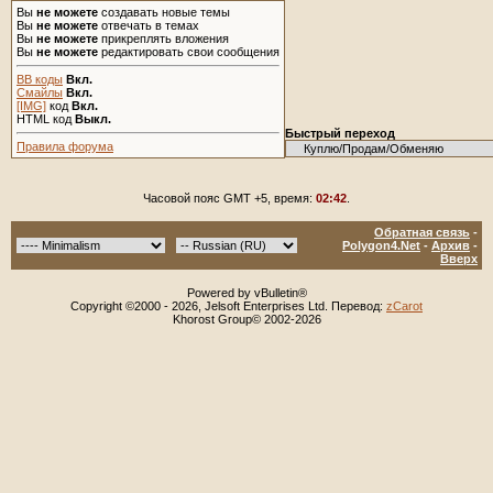
Вы
не можете
создавать новые темы
Вы
не можете
отвечать в темах
Вы
не можете
прикреплять вложения
Вы
не можете
редактировать свои сообщения
BB коды
Вкл.
Смайлы
Вкл.
[IMG]
код
Вкл.
HTML код
Выкл.
Быстрый переход
Правила форума
Часовой пояс GMT +5, время:
02:42
.
Обратная связь
-
Polygon4.Net
-
Архив
-
Вверх
Powered by vBulletin®
Copyright ©2000 - 2026, Jelsoft Enterprises Ltd. Перевод:
zCarot
Khorost Group© 2002-2026