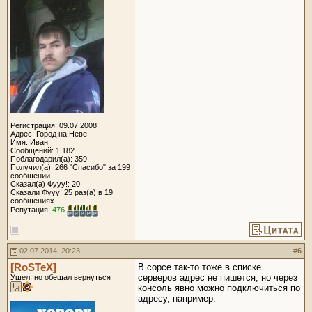
Регистрация: 09.07.2008
Адрес: Город на Неве
Имя: Иван
Сообщений: 1,182
Поблагодарил(а): 359
Получил(а): 266 "Спасибо" за 199
сообщений
Сказал(а) Фууу!: 20
Сказали Фууу! 25 раз(а) в 19
сообщениях
Репутация:
476
02.07.2014, 20:23
#
6
[RoSTeX]
В сорсе так-то тоже в списке
серверов адрес не пишется, но через
Ушел, но обещал вернуться
консоль явно можно подключиться по
адресу, например.
__________________