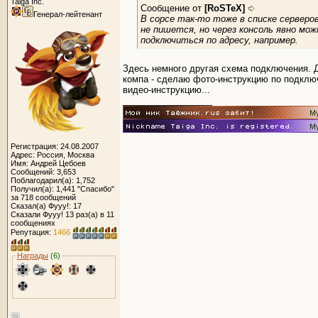
Taiga Inc.
Сообщение от
[RoSTeX]
Генерал-лейтенант
В сорсе так-то тоже в списке серверо
не пишется, но через консоль явно мож
подключиться по адресу, например.
Здесь немного другая схема подключения. 
компа - сделаю фото-инструкцию по подкл
видео-инструкцию...
__________________
Регистрация: 24.08.2007
Адрес: Россия, Москва
Имя: Андрей Цебоев
Сообщений: 3,653
Поблагодарил(а): 1,752
Получил(а): 1,441 "Спасибо"
за 718 сообщений
Сказал(а) Фууу!: 17
Сказали Фууу! 13 раз(а) в 11
сообщениях
Репутация:
1466
Награды
(6)