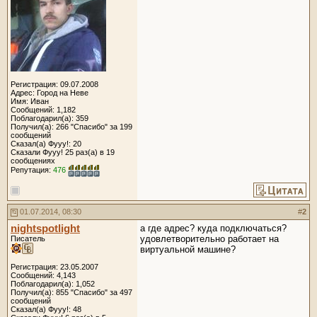
Регистрация: 09.07.2008
Адрес: Город на Неве
Имя: Иван
Сообщений: 1,182
Поблагодарил(а): 359
Получил(а): 266 "Спасибо" за 199
сообщений
Сказал(а) Фууу!: 20
Сказали Фууу! 25 раз(а) в 19
сообщениях
Репутация:
476
01.07.2014, 08:30
#
2
nightspotlight
а где адрес? куда подключаться?
удовлетворительно работает на
Писатель
виртуальной машине?
Регистрация: 23.05.2007
Сообщений: 4,143
Поблагодарил(а): 1,052
Получил(а): 855 "Спасибо" за 497
сообщений
Сказал(а) Фууу!: 48