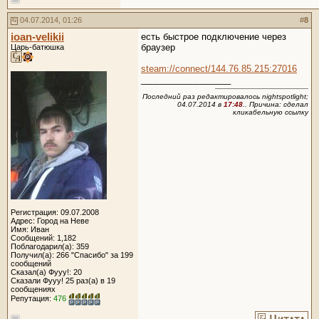
04.07.2014, 01:26
#
8
ioan-velikii
есть быстрое подключение через
браузер
Царь-батюшка
steam://connect/144.76.85.215:27016
__________________
Последний раз редактировалось nightspotlight;
04.07.2014 в
17:48
.. Причина: сделал
кликабельную ссылку
Регистрация: 09.07.2008
Адрес: Город на Неве
Имя: Иван
Сообщений: 1,182
Поблагодарил(а): 359
Получил(а): 266 "Спасибо" за 199
сообщений
Сказал(а) Фууу!: 20
Сказали Фууу! 25 раз(а) в 19
сообщениях
Репутация:
476