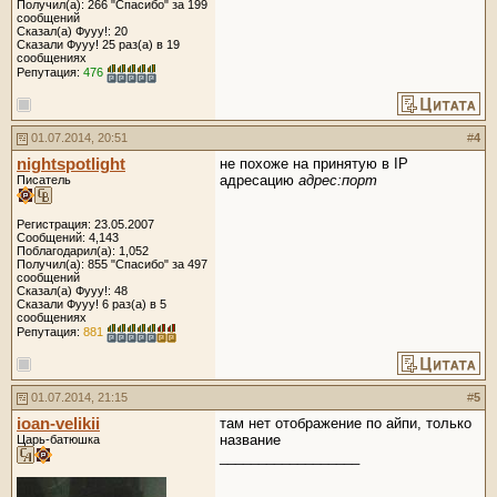
Получил(а): 266 "Спасибо" за 199
сообщений
Сказал(а) Фууу!: 20
Сказали Фууу! 25 раз(а) в 19
сообщениях
Репутация:
476
01.07.2014, 20:51
#
4
nightspotlight
не похоже на принятую в IP
адресацию
адрес:порт
Писатель
Регистрация: 23.05.2007
Сообщений: 4,143
Поблагодарил(а): 1,052
Получил(а): 855 "Спасибо" за 497
сообщений
Сказал(а) Фууу!: 48
Сказали Фууу! 6 раз(а) в 5
сообщениях
Репутация:
881
01.07.2014, 21:15
#
5
ioan-velikii
там нет отображение по айпи, только
название
Царь-батюшка
__________________