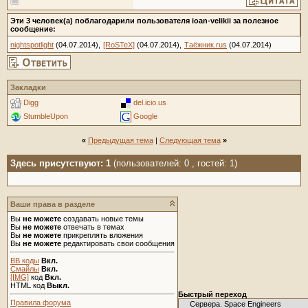
Эти 3 человек(а) поблагодарили пользователя ioan-velikii за полезное
сообщение:
nightspotlight
(04.07.2014),
[RoSTeX]
(04.07.2014),
Таёжник.rus
(04.07.2014)
Закладки
Digg
del.icio.us
StumbleUpon
Google
«
Предыдущая тема
|
Следующая тема
»
Здесь присутствуют: 1
(пользователей: 0 , гостей: 1)
Ваши права в разделе
Вы
не можете
создавать новые темы
Вы
не можете
отвечать в темах
Вы
не можете
прикреплять вложения
Вы
не можете
редактировать свои сообщения
BB коды
Вкл.
Смайлы
Вкл.
[IMG]
код
Вкл.
HTML код
Выкл.
Быстрый переход
Правила форума