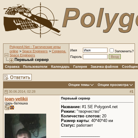
Polygon4.Net - Тактические игры
Имя
online
>
Space Engineers
>
Сервера.
Запомнить?
Space Engineers
Пароль
Первыый сервер
Справка
Пользователи
Календарь
Галерея
Закачка файлов
Сообщени
Опции темы
Опции просмотра
30.06.2014, 02:28
#
1
ioan-velikii
Первыый сервер
Царь-батюшка
Название:
#1 SE Polygon4.net
Режим:
"творчество"
Количество слотов:
20
Размер карты
: 40*40*40 км
Статус:
работает
__________________