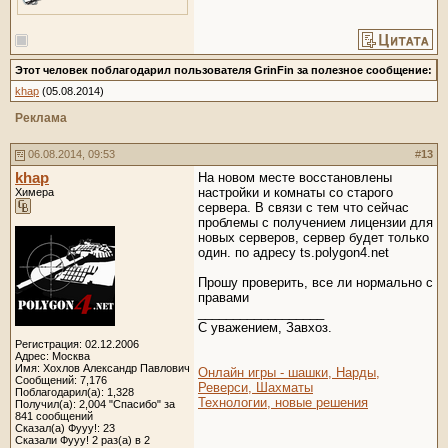
Этот человек поблагодарил пользователя GrinFin за полезное сообщение:
khap
(05.08.2014)
Реклама
06.08.2014, 09:53
#
13
khap
На новом месте восстановлены
настройки и комнаты со старого
Химера
сервера. В связи с тем что сейчас
проблемы с получением лицензии для
новых серверов, сервер будет только
один. по адресу ts.polygon4.net
Прошу проверить, все ли нормально с
правами
__________________
C уважением, Завхоз.
Регистрация: 02.12.2006
Адрес: Москва
Имя: Хохлов Александр Павлович
Онлайн игры - шашки, Нарды,
Сообщений: 7,176
Реверси, Шахматы
Поблагодарил(а): 1,328
Технологии, новые решения
Получил(а): 2,004 "Спасибо" за
841 сообщений
Сказал(а) Фууу!: 23
Сказали Фууу! 2 раз(а) в 2