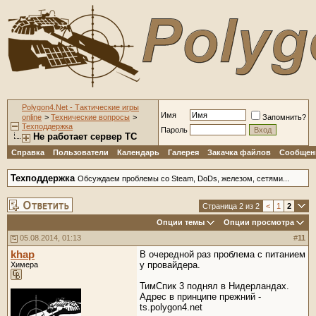
Polygon4.Net - Тактические игры
Имя
online
>
Технические вопросы
>
Запомнить?
Техподдержка
Пароль
Не работает сервер ТС
Справка
Пользователи
Календарь
Галерея
Закачка файлов
Сообщени
Техподдержка
Обсуждаем проблемы со Steam, DoDs, железом, сетями...
Страница 2 из 2
<
1
2
Опции темы
Опции просмотра
05.08.2014, 01:13
#
11
khap
В очередной раз проблема с питанием
у провайдера.
Химера
ТимСпик 3 поднял в Нидерландах.
Адрес в принципе прежний -
ts.polygon4.net