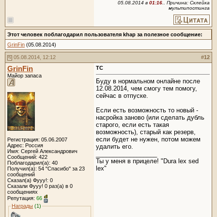
05.08.2014 в
01:16
.. Причина: Склейка
мультипостинга
Этот человек поблагодарил пользователя khap за полезное сообщение:
GrinFin
(05.08.2014)
05.08.2014, 12:12
#
12
GrinFin
ТС
Майор запаса
Буду в нормальном онлайне после
12.08.2014, чем смогу тем помогу,
сейчас в отпуске.
Если есть возможность то новый -
насройка заново (или сделать дубль
старого, если есть такая
возможность), старый как резерв,
если будет не нужен, потом можем
Регистрация: 05.06.2007
Адрес: Россия
удалить его.
Имя: Сергей Александрович
__________________
Сообщений: 422
Ты у меня в прицеле! "Dura lex sed
Поблагодарил(а): 40
lex"
Получил(а): 54 "Спасибо" за 23
сообщений
Сказал(а) Фууу!: 0
Сказали Фууу! 0 раз(а) в 0
сообщениях
Репутация:
66
Награды
(1)