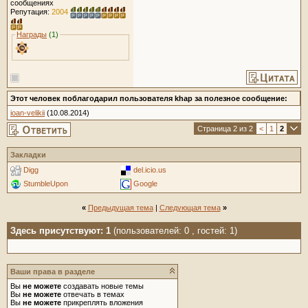
сообщениях
Репутация:
2004
Награды
(1)
Этот человек поблагодарил пользователя khap за полезное сообщение:
ioan-velikii
(10.08.2014)
Страница 2 из 2
<
1
2
Закладки
Digg
del.icio.us
StumbleUpon
Google
«
Предыдущая тема
|
Следующая тема
»
Здесь присутствуют: 1
(пользователей: 0 , гостей: 1)
Ваши права в разделе
Вы
не можете
создавать новые темы
Вы
не можете
отвечать в темах
Вы
не можете
прикреплять вложения