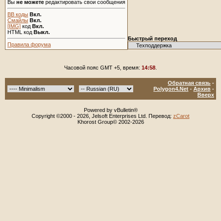
Вы
не можете
редактировать свои сообщения
BB коды
Вкл.
Смайлы
Вкл.
[IMG]
код
Вкл.
HTML код
Выкл.
Быстрый переход
Правила форума
Часовой пояс GMT +5, время:
14:58
.
Обратная связь
-
Polygon4.Net
-
Архив
-
Вверх
Powered by vBulletin®
Copyright ©2000 - 2026, Jelsoft Enterprises Ltd. Перевод:
zCarot
Khorost Group© 2002-2026