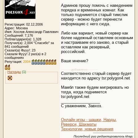
Админов прошу помочь с наведением
порядка и временных комнат. Как
только поднимется старый тимспик
сервер - можно будет перенести
информацию с него сюда.
Регистрация: 02.12.2006
Адрес: Москва
Имя: Хохлов Александр Павлович
Либо как вариант, новый сервер как
Сообщений: 7,176
более надежный оставляем основным
Поблагодарил(а): 1,328
и настраиваем его заново, а старый
Получил(а): 2,004 "Спасибо" за
841 сообщений
оставляем как резервный,
Сказал(а) Фууу!: 23
росссийский.
Сказали Фууу! 2 раз(а) в 2
сообщениях
Ваше мнение?
Репутация:
2004
-----------
добавлено
-----------
Награды
(1)
Соответственно старый сервер будет
находится по адресу tsr.polygon4.net
Мамбл также будем мигрировать но
тогда, когда поднимется
tsr.polygon4.net
__________________
C уважением, Завхоз.
Онлайн игры - шашки, Нарды,
Реверси, Шахматы
Технологии, новые решения
Последний раз редактировалось khap;