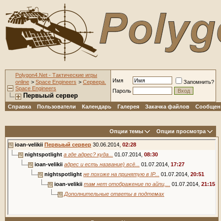
Polygon4.Net - Тактические игры
Имя
online
>
Space Engineers
>
Сервера.
Запомнить?
Space Engineers
Пароль
Первыый сервер
Справка
Пользователи
Календарь
Галерея
Закачка файлов
Сообщени
Опции темы
Опции просмотра
ioan-velikii
Первыый сервер
30.06.2014,
02:28
nightspotlight
а где адрес? куда...
01.07.2014,
08:30
ioan-velikii
адрес и есть название) всё...
01.07.2014,
17:27
nightspotlight
не похоже на принятую в IP...
01.07.2014,
20:51
ioan-velikii
там нет отображение по айпи,...
01.07.2014,
21:15
Дополнительные ответы в подтемах