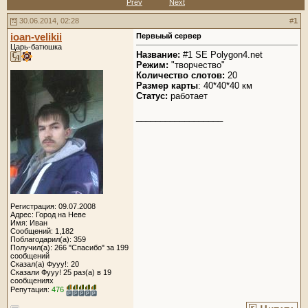
Prev
Next
30.06.2014, 02:28
#
1
ioan-velikii
Первыый сервер
Царь-батюшка
Название:
#1 SE Polygon4.net
Режим:
"творчество"
Количество слотов:
20
Размер карты
: 40*40*40 км
Статус:
работает
__________________
Регистрация: 09.07.2008
Адрес: Город на Неве
Имя: Иван
Сообщений: 1,182
Поблагодарил(а): 359
Получил(а): 266 "Спасибо" за 199
сообщений
Сказал(а) Фууу!: 20
Сказали Фууу! 25 раз(а) в 19
сообщениях
Репутация:
476