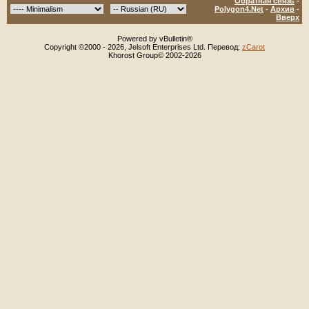
Обратная связь
-
Polygon4.Net
-
Архив
-
Вверх
Powered by vBulletin®
Copyright ©2000 - 2026, Jelsoft Enterprises Ltd. Перевод:
zCarot
Khorost Group© 2002-2026