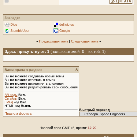
Закладки
Digg
del.icio.us
StumbleUpon
Google
«
Предыдущая тема
|
Следующая тема
»
Здесь присутствуют: 1
(пользователей: 0 , гостей: 1)
Ваши права в разделе
Вы
не можете
создавать новые темы
Вы
не можете
отвечать в темах
Вы
не можете
прикреплять вложения
Вы
не можете
редактировать свои сообщения
BB коды
Вкл.
Смайлы
Вкл.
[IMG]
код
Вкл.
HTML код
Выкл.
Быстрый переход
Правила форума
Часовой пояс GMT +5, время:
12:20
.