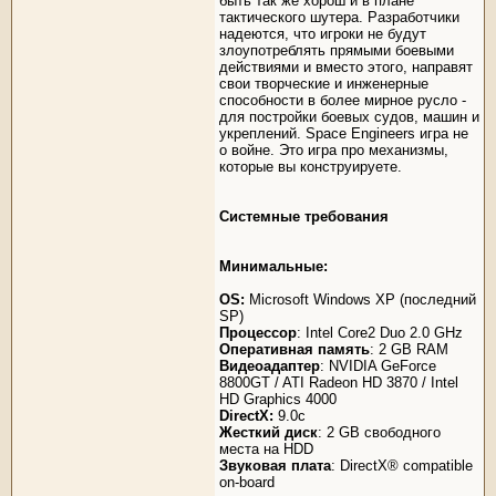
быть так же хорош и в плане
тактического шутера. Разработчики
надеются, что игроки не будут
злоупотреблять прямыми боевыми
действиями и вместо этого, направят
свои творческие и инженерные
способности в более мирное русло -
для постройки боевых судов, машин и
укреплений. Space Engineers игра не
о войне. Это игра про механизмы,
которые вы конструируете.
Системные требования
Минимальные:
OS:
Microsoft Windows XP (последний
SP)
Процессор
: Intel Core2 Duo 2.0 GHz
Оперативная память
: 2 GB RAM
Видеоадаптер
: NVIDIA GeForce
8800GT / ATI Radeon HD 3870 / Intel
HD Graphics 4000
DirectX:
9.0c
Жесткий диск
: 2 GB свободного
места на HDD
Звуковая плата
: DirectX® compatible
on-board