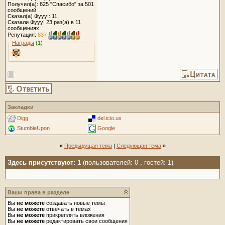
Получил(а): 825 "Спасибо" за 501
сообщений
Сказал(а) Фууу!: 11
Сказали Фууу! 23 раз(а) в 11
сообщениях
Репутация:
837
Награды
(1)
Закладки
Digg
del.icio.us
StumbleUpon
Google
«
Предыдущая тема
|
Следующая тема
»
Здесь присутствуют: 1
(пользователей: 0 , гостей: 1)
Ваши права в разделе
Вы
не можете
создавать новые темы
Вы
не можете
отвечать в темах
Вы
не можете
прикреплять вложения
Вы
не можете
редактировать свои сообщения