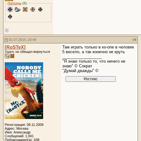
Награды
(6)
01.07.2014, 20:49
#
4
[RoSTeX]
Там играть только в ко-опе в человек
5 весело, а так конечно не круть
Ушел, но обещал вернуться
__________________
"Я знаю только то, что ничего не
знаю" © Сократ
"Думай дважды" ©
Регистрация: 08.11.2009
Адрес: Москва
Имя: Александр
Сообщений: 1,941
Поблагодарил(а): 438