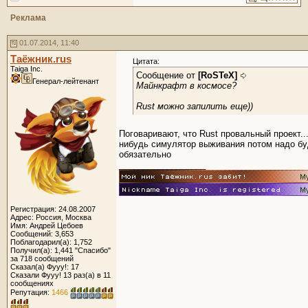
Реклама
01.07.2014, 11:40
Таёжник.rus
Цитата:
Taiga Inc.
Сообщение от
[RoSTeX]
Генерал-лейтенант
Майнкрафт в космосе?
Rust можно запилить еще))
Поговаривают, что Rust провальный проект...
нибудь симулятор выживания потом надо бу
обязательно
__________________
Регистрация: 24.08.2007
Адрес: Россия, Москва
Имя: Андрей Цебоев
Сообщений: 3,653
Поблагодарил(а): 1,752
Получил(а): 1,441 "Спасибо"
за 718 сообщений
Сказал(а) Фууу!: 17
Сказали Фууу! 13 раз(а) в 11
сообщениях
Репутация:
1466