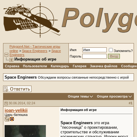
Polygon4.Net - Тактические игры
Имя
online
>
Space Engineers
>
Space
Запомнить?
Engineers
Пароль
Информация об игре
Справка
Пользователи
Календарь
Галерея
Закачка файлов
Сообщени
Space Engineers
Обсуждаем вопросы связанные непосредственно с игрой
Опции темы
Опции просмотра
30.06.2014, 02:24
#
1
ioan-velikii
Информация об игре
Царь-батюшка
Space Engineers
это игра
"песочница" о проектировании,
строительстве и обслуживании
космических структур. Игроки могут