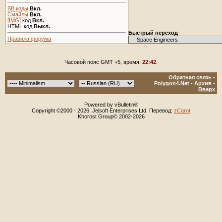
BB коды
Вкл.
Смайлы
Вкл.
[IMG]
код
Вкл.
HTML код
Выкл.
Быстрый переход
Правила форума
Часовой пояс GMT +5, время:
22:42
.
Обратная связь
-
Polygon4.Net
-
Архив
-
Вверх
Powered by vBulletin®
Copyright ©2000 - 2026, Jelsoft Enterprises Ltd. Перевод:
zCarot
Khorost Group© 2002-2026