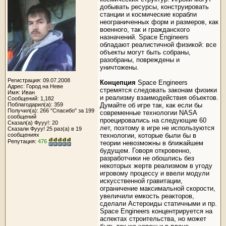
добывать ресурсы, конструировать
станции и космические корабли
неограниченных форм и размеров, как
военного, так и гражданского
назначений. Space Engineers
обладают реалистичной физикой: все
объекты могут быть собраны,
разобраны, повреждены и
уничтожены.
Регистрация: 09.07.2008
Концепция
Space Engineers
Адрес: Город на Неве
стремятся следовать законам физики
Имя: Иван
и реализму взаимодействия объектов.
Сообщений: 1,182
Поблагодарил(а): 359
Думайте об игре так, как если бы
Получил(а): 266 "Спасибо" за 199
современные технологии NASA
сообщений
проецировались на следующие 60
Сказал(а) Фууу!: 20
лет, поэтому в игре не используются
Сказали Фууу! 25 раз(а) в 19
сообщениях
технологии, которые были бы в
Репутация:
476
теории невозможны в ближайшем
будущем. Говоря откровенно,
разработчики не обошлись без
некоторых жертв реализмом в угоду
игровому процессу и ввели модули
искусственной гравитации,
ограничение максимальной скорости,
увеличили емкость реакторов,
сделали Астероиды статичными и пр.
Space Engineers концентрируется на
аспектах строительства, но может