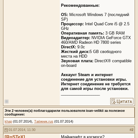
Рекомендованные:
OS:
Microsoft Windows 7 (последний
SP)
Процессор:
Intel Quad Core i5 @ 2.5
GHz
Оперативная память:
3 GB RAM
Видеоадаптер:
NVIDIA GeForce GTX
460/AMD Radeon HD 7800 series
DirectX:
9.0c
Жесткий диск:
5 GB свободного
места на HDD
Звуковая плата:
DirectX® compatible
on-board
Аккаунт Steam и интернет
соединение для установки игры.
Интернет соединение не требуется
для самой игры после установки.
__________________
Эти 2 человек(а) поблагодарили пользователя ioan-velikii за полезное
сообщение:
khap
(01.07.2014),
Таёжник.rus
(01.07.2014)
01.07.2014, 11:30
#
2
[RoSTeX]
Майнкрафт в космосе?