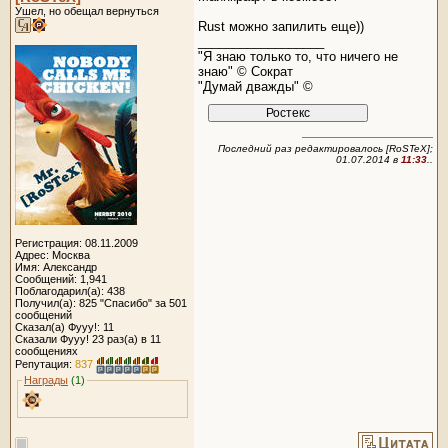
Ушел, но обещал вернуться
Rust можно запилить еще))
__________________
"Я знаю только то, что ничего не
знаю" © Сократ
"Думай дважды" ©
Последний раз редактировалось [RoSTeX];
01.07.2014 в
11:33
..
Регистрация: 08.11.2009
Адрес: Москва
Имя: Александр
Сообщений: 1,941
Поблагодарил(а): 438
Получил(а): 825 "Спасибо" за 501
сообщений
Сказал(а) Фууу!: 11
Сказали Фууу! 23 раз(а) в 11
сообщениях
Репутация:
837
Награды
(1)