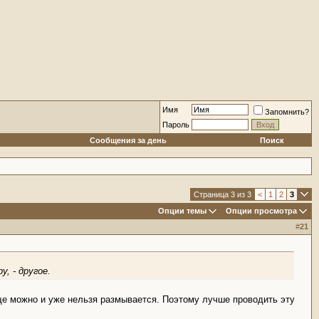
Имя
Запомнить?
Пароль
Сообщения за день
Поиск
Страница 3 из 3
<
1
2
3
Опции темы
Опции просмотра
#
21
у, - другое.
еще можно и уже нельзя размывается. Поэтому лучше проводить эту