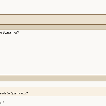
бе брата пил?
свадьбе брата пил?
сь?