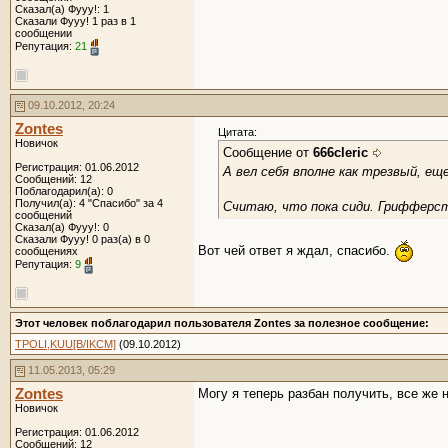
Сказал(а) Фууу!: 1
Сказали Фууу! 1 раз в 1
сообщении
Репутация:
21
09.10.2012, 20:24
Zontes
Цитата:
Новичок
Сообщение от
666cleric
Регистрация: 01.06.2012
А вел себя вполне как трезвый, е
Сообщений: 12
Поблагодарил(а): 0
Получил(а): 4 "Спасибо" за 4
Считаю, что пока сиди. Грифферств
сообщений
Сказал(а) Фууу!: 0
Сказали Фууу! 0 раз(а) в 0
Вот чей ответ я ждал, спасибо.
сообщениях
Репутация:
9
Этот человек поблагодарил пользователя Zontes за полезное сообщение:
TPOLI,KUU[B/IKCM]
(09.10.2012)
11.05.2013, 05:29
Zontes
Могу я теперь разбан получить, все же
Новичок
Регистрация: 01.06.2012
Сообщений: 12