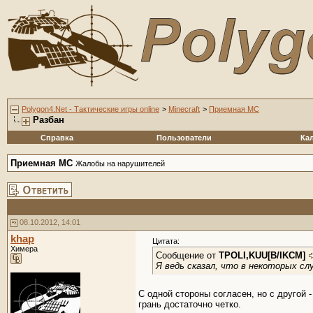
Polygon4.Net - Тактические игры online
>
Minecraft
>
Приемная MC
Разбан
Справка
Пользователи
Ка
Приемная MC
Жалобы на нарушителей
08.10.2012, 14:01
khap
Цитата:
Химера
Сообщение от
TPOLI,KUU[B/IKCM]
Я ведь сказал, что в некоторых случ
С одной стороны согласен, но с другой
грань достаточно четко.