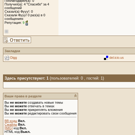
Поблагодарил(а): 0
Получил(а): 4 "Спасибо" за 4
сообщений
Сказал(а) Фууу!: 0
Сказали Фууу! 0 раз(а) в 0
сообщениях
Репутация:
9
Закладки
Digg
del.icio.us
Здесь присутствуют: 1
(пользователей: 0 , гостей: 1)
Ваши права в разделе
Вы
не можете
создавать новые темы
Вы
не можете
отвечать в темах
Вы
не можете
прикреплять вложения
Вы
не можете
редактировать свои сообщения
BB коды
Вкл.
Смайлы
Вкл.
[IMG]
код
Вкл.
HTML код
Выкл.