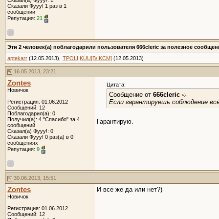
Сказал(а) Фууу!: 1
Сказали Фууу! 1 раз в 1
сообщении
Репутация:
21
Эти 2 человек(а) поблагодарили пользователя 666cleric за полезное сообщен
aptekarr
(12.05.2013),
TPOLI,KUU[B/IKCM]
(12.05.2013)
16.05.2013, 23:21
Zontes
Цитата:
Новичок
Сообщение от
666cleric
Если гарантируешь соблюдение всех
Регистрация: 01.06.2012
Сообщений: 12
Поблагодарил(а): 0
Получил(а): 4 "Спасибо" за 4
Гарантирую.
сообщений
Сказал(а) Фууу!: 0
Сказали Фууу! 0 раз(а) в 0
сообщениях
Репутация:
9
30.06.2013, 15:51
Zontes
И все же да или нет?)
Новичок
Регистрация: 01.06.2012
Сообщений: 12