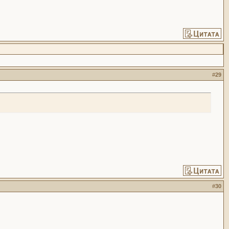
#
29
#
30