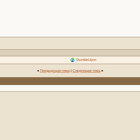
StumbleUpon
«
Предыдущая тема
|
Следующая тема
»