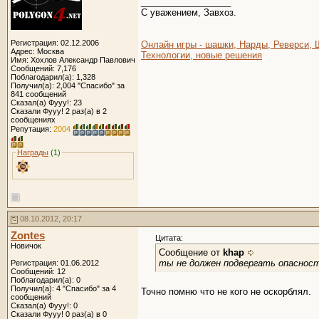
__________________
C уважением, Завхоз.
Регистрация: 02.12.2006
Онлайн игры - шашки, Нарды, Реверси,
Адрес: Москва
Технологии, новые решения
Имя: Хохлов Александр Павлович
Сообщений: 7,176
Поблагодарил(а): 1,328
Получил(а): 2,004 "Спасибо" за
841 сообщений
Сказал(а) Фууу!: 23
Сказали Фууу! 2 раз(а) в 2
сообщениях
Репутация:
2004
Награды
(1)
08.10.2012, 20:17
Zontes
Цитата:
Новичок
Сообщение от
khap
ты не должен подвергать опасност
Регистрация: 01.06.2012
Сообщений: 12
Поблагодарил(а): 0
Получил(а): 4 "Спасибо" за 4
Точно помню что не кого не оскорблял.
сообщений
Сказал(а) Фууу!: 0
Сказали Фууу! 0 раз(а) в 0