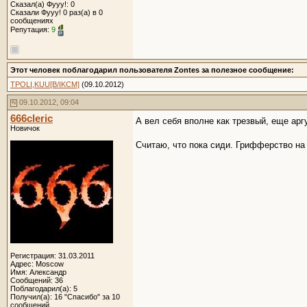
Сказал(а) Фууу!: 0
Сказали Фууу! 0 раз(а) в 0
сообщениях
Репутация:
9
Этот человек поблагодарил пользователя Zontes за полезное сообщение:
TPOLI,KUU[B/IKCM]
(09.10.2012)
09.10.2012, 09:04
666cleric
А вел себя вполне как трезвый, еще ар
Новичок
Считаю, что пока сиди. Грифферство на 
Регистрация: 31.03.2011
Адрес: Moscow
Имя: Александр
Сообщений: 36
Поблагодарил(а): 5
Получил(а): 16 "Спасибо" за 10
сообщений