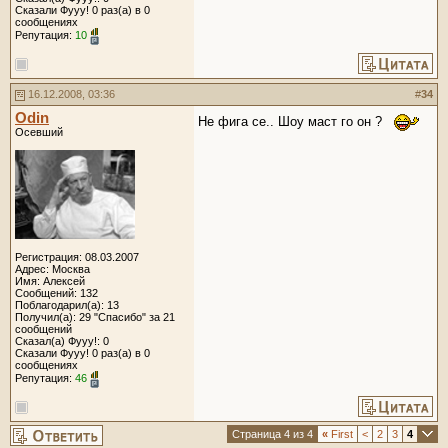
Сказали Фууу! 0 раз(а) в 0
сообщениях
Репутация:
10
16.12.2008, 03:36
#
34
Odin
Не фига се.. Шоу маст го он ?
Осевший
Регистрация: 08.03.2007
Адрес: Москва
Имя: Алексей
Сообщений: 132
Поблагодарил(а): 13
Получил(а): 29 "Спасибо" за 21
сообщений
Сказал(а) Фууу!: 0
Сказали Фууу! 0 раз(а) в 0
сообщениях
Репутация:
46
Страница 4 из 4
«
First
<
2
3
4