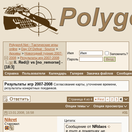
Polygon4.Net - Тактические игры
online
>
Day Of Defeat : Source
>
Имя
Архивы
>
Новогодний турнир 2007-
Запомнить?
2008
>
Результаты игр 2007-2008
Пароль
II. Red@ vs [no_remorse] -
[18:3]
Справка
Пользователи
Календарь
Галерея
Закачка файлов
Сообщени
Результаты игр 2007-2008
Согласование карты, уточнение времени,
результаты конкретных поединков.
Страница 4 из 4
«
First
<
2
3
4
Опции темы
Опции просмотра
13.01.2008, 16:58
#
31
Nikret
Цитата:
Старожил
Сообщение от
NRdaos
я тут в понятиях не