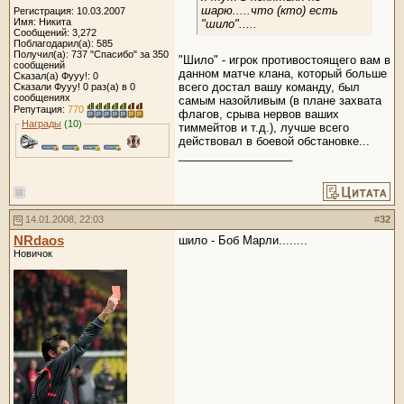
шарю.....что (кто) есть
Регистрация: 10.03.2007
Имя: Никита
"шило".....
Сообщений: 3,272
Поблагодарил(а): 585
Получил(а): 737 "Спасибо" за 350
"Шило" - игрок противостоящего вам в
сообщений
данном матче клана, который больше
Сказал(а) Фууу!: 0
всего достал вашу команду, был
Сказали Фууу! 0 раз(а) в 0
сообщениях
самым назойливым (в плане захвата
Репутация:
770
флагов, срыва нервов ваших
Награды
(10)
тиммейтов и т.д.), лучше всего
действовал в боевой обстановке...
__________________
14.01.2008, 22:03
#
32
NRdaos
шило - Боб Марли........
Новичок