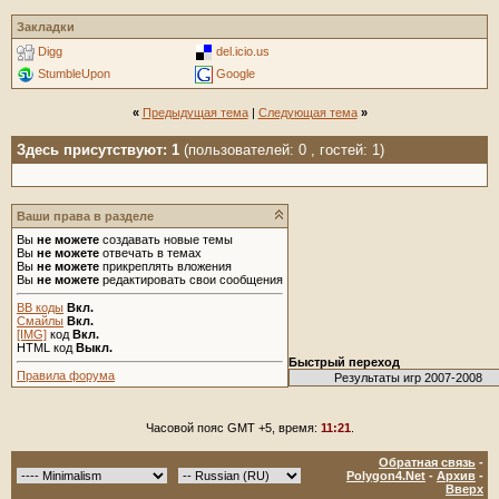
Закладки
Digg
del.icio.us
StumbleUpon
Google
«
Предыдущая тема
|
Следующая тема
»
Здесь присутствуют: 1
(пользователей: 0 , гостей: 1)
Ваши права в разделе
Вы
не можете
создавать новые темы
Вы
не можете
отвечать в темах
Вы
не можете
прикреплять вложения
Вы
не можете
редактировать свои сообщения
BB коды
Вкл.
Смайлы
Вкл.
[IMG]
код
Вкл.
HTML код
Выкл.
Быстрый переход
Правила форума
Часовой пояс GMT +5, время:
11:21
.
Обратная связь
-
Polygon4.Net
-
Архив
-
Вверх