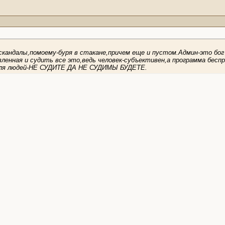
скандалы,помоему-буря в стакане,причем еще и пустом.Админ-это бог
вленная и судить все это,ведь человек-субъективен,а программа бесп
 для людей-НЕ СУДИТЕ ДА НЕ СУДИМЫ БУДЕТЕ.