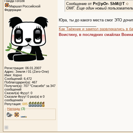
Панда Гоголя
Сообщение от
Pr@pOr- ShM@T
Маршал Российской
ОМГ. Еще один новый пользователь
Федерации
Юра, ты до какого места смог ЭТО дочит
__________________
Как Таёжник
и зампол развлекались
в ба
Воистину, в последних смайлах Воин
Регистрация: 06.01.2007
Адрес: Земля / 01 (Zero-One)
Имя: Хорхе
Сообщений: 6,472
Поблагодарил(а): 467
Получил(а): 707 "Спасибо" за 347
сообщений
Сказал(а) Фууу!: 0
Сказали Фууу! 0 раз(а) в 0
сообщениях
Репутация:
685
Награды
(3)