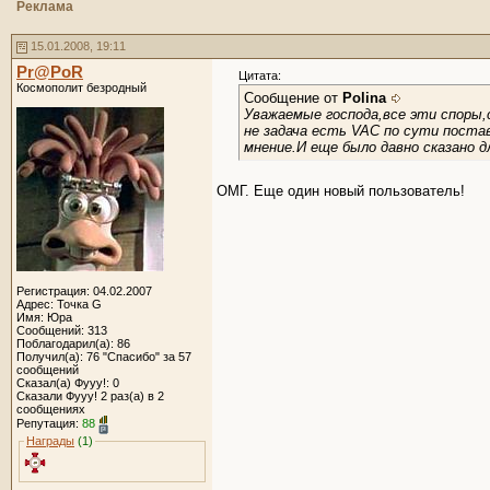
Реклама
15.01.2008, 19:11
Pr@PoR
Цитата:
Космополит безродный
Сообщение от
Polina
Уважаемые господа,все эти споры,
не задача есть VAC по сути поста
мнение.И еще было давно сказано
ОМГ. Еще один новый пользователь!
Регистрация: 04.02.2007
Адрес: Точка G
Имя: Юра
Сообщений: 313
Поблагодарил(а): 86
Получил(а): 76 "Спасибо" за 57
сообщений
Сказал(а) Фууу!: 0
Сказали Фууу! 2 раз(а) в 2
сообщениях
Репутация:
88
Награды
(1)