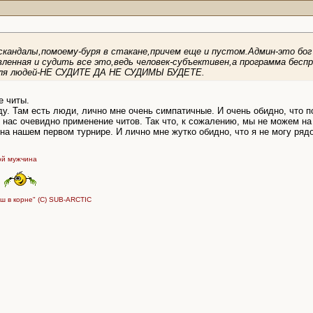
скандалы,помоему-буря в стакане,причем еще и пустом.Админ-это бог
вленная и судить все это,ведь человек-субъективен,а программа бесп
 для людей-НЕ СУДИТЕ ДА НЕ СУДИМЫ БУДЕТЕ.
е читы.
ду. Там есть люди, лично мне очень симпатичные. И очень обидно, что п
 нас очевидно применение читов. Так что, к сожалению, мы не можем на
а нашем первом турнире. И лично мне жутко обидно, что я не могу рядо
вой мужчина
ыш в корне" (С) SUB-ARCTIC