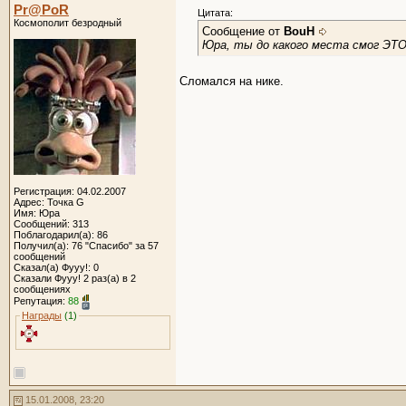
Pr@PoR
Цитата:
Космополит безродный
Сообщение от
BouH
Юра, ты до какого места смог ЭТО
Сломался на нике.
Регистрация: 04.02.2007
Адрес: Точка G
Имя: Юра
Сообщений: 313
Поблагодарил(а): 86
Получил(а): 76 "Спасибо" за 57
сообщений
Сказал(а) Фууу!: 0
Сказали Фууу! 2 раз(а) в 2
сообщениях
Репутация:
88
Награды
(1)
15.01.2008, 23:20