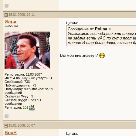
15.01.2008, 19:11
Илья
Цитата:
имбацил
Сообщение от
Polina
Уважаемые господа,все эти споры,
не задача есть VAC по сути поста
мнение.И еще было давно сказано
Вы мой ник знаете ?
Регистрация: 11.03.2007
Имя: А по нику и не угадать :D
Сообщений: 733
Поблагодарил(а): 73
Получил(а): 90 "Спасибо" за 59
сообщений
Сказал(а) Фууу!: 3
Сказали Фууу! 1 раз в 1
сообщении
Репутация:
101
15.01.2008, 20:07
BouH
Цитата: