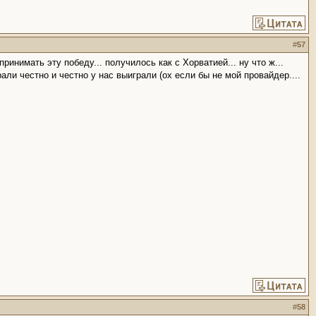
#
57
принимать эту победу... получилось как с Хорватией... ну что ж...
али честно и честно у нас выиграли (ох если бы не мой провайдер....
#
58