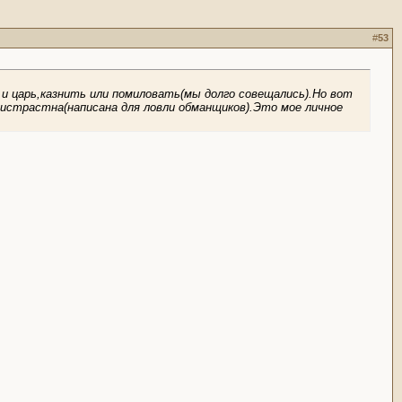
#
53
 и царь,казнить или помиловать(мы долго совещались).Но вот
ристрастна(написана для ловли обманщиков).Это мое личное