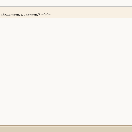
 дочитать и понять? =^.^=