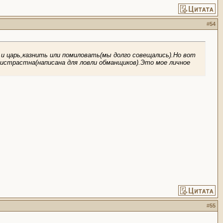
#
54
 и царь,казнить или помиловать(мы долго совещались).Но вот
ристрастна(написана для ловли обманщиков).Это мое личное
#
55