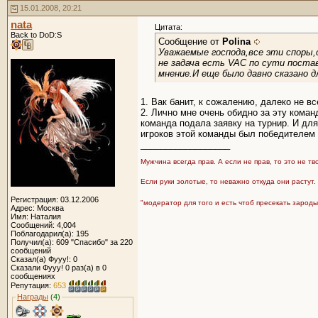
15.01.2008, 20:21
nata
Цитата:
Back to DoD:S
Сообщение от
Polina
Уважаемые господа,все эти споры,
не задача есть VAC по сути поста
мнение.И еще было давно сказано
1. Вак банит, к сожалению, далеко не вс
2. Лично мне очень обидно за эту коман
команда подала заявку на турнир. И для
игроков этой команды был победителем н
__________________
Мужчина всегда прав. А если не прав, то это не т
Если руки золотые, то неважно откуда они растут.
Регистрация: 03.12.2006
"модератор для того и есть чтоб пресекать зарод
Адрес: Москва
Имя: Наталия
Сообщений: 4,004
Поблагодарил(а): 195
Получил(а): 609 "Спасибо" за 220
сообщений
Сказал(а) Фууу!: 0
Сказали Фууу! 0 раз(а) в 0
сообщениях
Репутация:
653
Награды
(4)