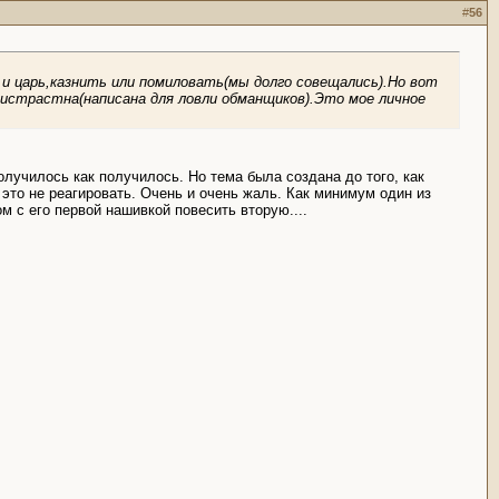
#
56
 и царь,казнить или помиловать(мы долго совещались).Но вот
ристрастна(написана для ловли обманщиков).Это мое личное
олучилось как получилось. Но тема была создана до того, как
 это не реагировать. Очень и очень жаль. Как минимум один из
м с его первой нашивкой повесить вторую....