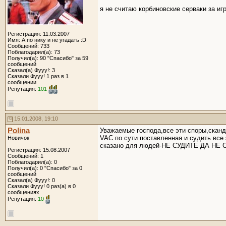
я не считаю корбиновские серваки за и
Регистрация: 11.03.2007
Имя: А по нику и не угадать :D
Сообщений: 733
Поблагодарил(а): 73
Получил(а): 90 "Спасибо" за 59
сообщений
Сказал(а) Фууу!: 3
Сказали Фууу! 1 раз в 1
сообщении
Репутация:
101
15.01.2008, 19:10
Polina
Уважаемые господа,все эти споры,сканд
VAC по сути поставленная и судить все
Новичок
сказано для людей-НЕ СУДИТЕ ДА НЕ
Регистрация: 15.08.2007
Сообщений: 1
Поблагодарил(а): 0
Получил(а): 0 "Спасибо" за 0
сообщений
Сказал(а) Фууу!: 0
Сказали Фууу! 0 раз(а) в 0
сообщениях
Репутация:
10