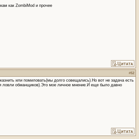
йкам как ZombiMod и прочее
#
52
казнить или помиловать(мы долго совещались).Но вот не задача есть
ля ловли обманщиков).Это мое личное мнение.И еще было давно