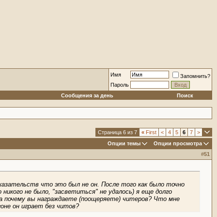
Имя
Запомнить?
Пароль
Сообщения за день
Поиск
Страница 6 из 7
«
First
<
4
5
6
7
>
Опции темы
Опции просмотра
#
51
казательств что это был не он. После того как было точно
 никого не было, "засветиться" не удалось) я еще долго
 а почему вы награждаете (поощеряете) читеров? Что мне
оне он играет без читов?