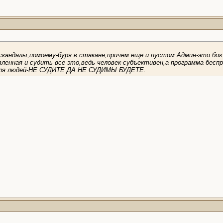
скандалы,помоему-буря в стакане,причем еще и пустом.Админ-это бог
вленная и судить все это,ведь человек-субъективен,а программа бесп
 для людей-НЕ СУДИТЕ ДА НЕ СУДИМЫ БУДЕТЕ.