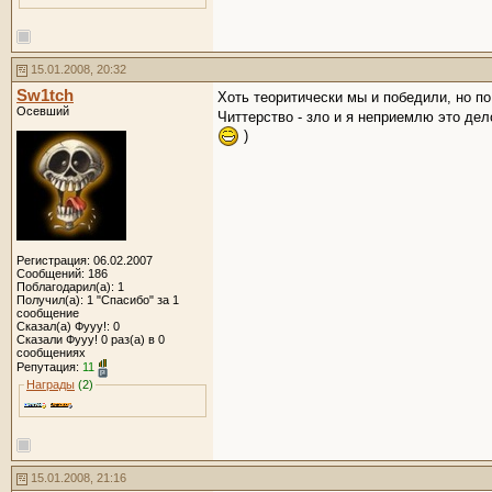
15.01.2008, 20:32
Sw1tch
Хоть теоритически мы и победили, но по
Осевший
Читтерство - зло и я неприемлю это дел
)
Регистрация: 06.02.2007
Сообщений: 186
Поблагодарил(а): 1
Получил(а): 1 "Спасибо" за 1
сообщение
Сказал(а) Фууу!: 0
Сказали Фууу! 0 раз(а) в 0
сообщениях
Репутация:
11
Награды
(2)
15.01.2008, 21:16