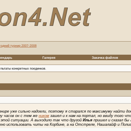
годний турнир 2007-2008
лендарь
Галерея
Закачка файлов
ультаты конкретных поединков.
нире уже сильно надоели, поэтому я старался по максимуму найти до
ру часов он с тем же
ником
зашел и к нам на портал, но ввиду того что
 этой ситуации. А выходило так что другой
Илья
пришел и сказал бы
но использовать читы на Корбине, а на Отстреле, Нашалайф и Полиг