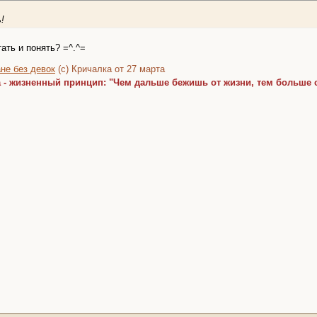
!
ать и понять? =^.^=
не без девок
(с) Кричалка от 27 марта
а - жизненный принцип: "Чем дальше бежишь от жизни, тем больше