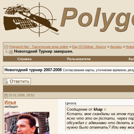
Polygon4.Net - Тактические игры online
>
Day Of Defeat : Source
>
Архивы
>
Ново
Новогодний Турнир завершен.
Справка
Пользователи
Ка
Новогодний турнир 2007-2008
Согласование карты, уточнение времени, рез
15.01.2008, 18:52
Илья
Цитата:
имбацил
Сообщение от
khap
Кстати, мне скандалы на этом тур
ясно что это он (кстати, через па
обсуждал с админами что делать в
нужно было отвечать? Или ему мож