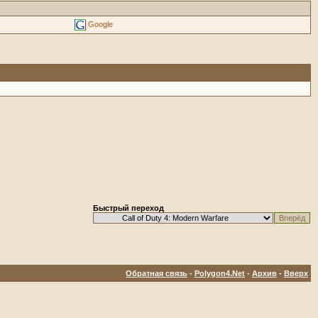
Google
Быстрый переход
Обратная связь
-
Polygon4.Net
-
Архив
-
Вверх