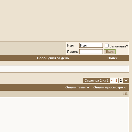
Имя
Запомнить?
Пароль
Сообщения за день
Поиск
Страница 2 из 2
<
1
2
Опции темы
Опции просмотра
#
11