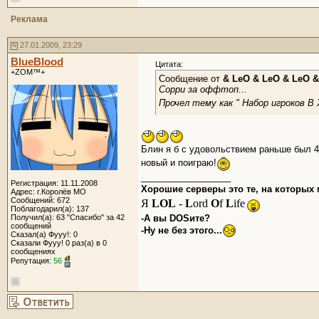
Реклама
27.01.2009, 23:29
BlueBlood
Цитата:
+ZOM™+
Сообщение от
& LeO & LeO & LeO &
Сорри за оффтоп...
Прочел тему как " Набор игроков В
Блин я б с удовольствием раньше был 4
новый и поиграю!
__________________
Регистрация: 11.11.2008
Хорошие серверы это те, на которых м
Адрес: г.Королёв МО
Сообщений: 672
Я
LOL
-
L
ord
O
f
L
ife
Поблагодарил(а): 137
Получил(а): 63 "Спасибо" за 42
-А вы DOSите?
сообщений
-Ну не без этого...
Сказал(а) Фууу!: 0
Сказали Фууу! 0 раз(а) в 0
сообщениях
Репутация:
56