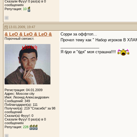
Сказали Фууу! 0 раз(а) в 0
сообщениях
Репутация:
10
13.01.2009, 19:47
& LeO & LeO & LeO &
Сорри за оффтоп...
Порочный связист.
Прочел тему как " Набор игроков В ХЛА
__________________
Я бдю и "бдя" моя страшна!!!!
Регистрация: 04.01.2009
Адрес: Moscow city
Имя: Леонид Александрович
Сообщений: 349
Поблагодарил(а): 111
Получил(а): 219 "Спасибо" за 98
сообщений
Сказал(а) Фууу!: 0
Сказали Фууу! 0 раз(а) в 0
сообщениях
Репутация:
228