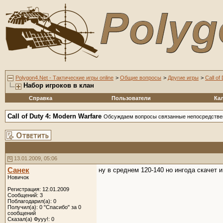
Polygon4.Net - Тактические игры online
>
Общие вопросы
>
Другие игры
>
Call of
Набор игроков в клан
Справка
Пользователи
Ка
Call of Duty 4: Modern Warfare
Обсуждаем вопросы связанные непосредствен
13.01.2009, 05:06
Санек
ну в среднем 120-140 но ингода скачет и
Новичок
Регистрация: 12.01.2009
Сообщений: 3
Поблагодарил(а): 0
Получил(а): 0 "Спасибо" за 0
сообщений
Сказал(а) Фууу!: 0