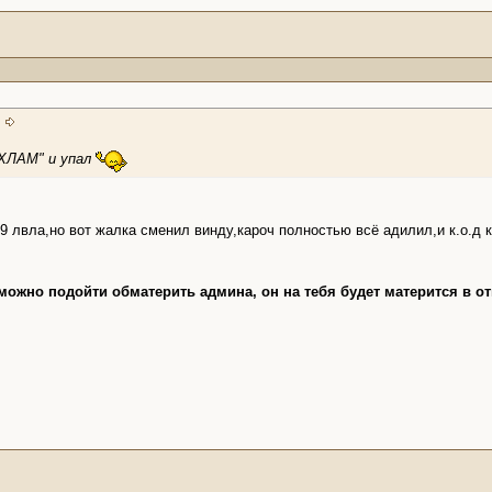
 ХЛАМ" и упал
9 лвла,но вот жалка сменил винду,кароч полностью всё адилил,и к.о.д 
ожно подойти обматерить админа, он на тебя будет матерится в отв