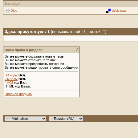
Закладки
Digg
del.icio.us
Здесь присутствуют: 1
(пользователей: 0 , гостей: 1)
Ваши права в разделе
Вы
не можете
создавать новые темы
Вы
не можете
отвечать в темах
Вы
не можете
прикреплять вложения
Вы
не можете
редактировать свои сообщения
BB коды
Вкл.
Смайлы
Вкл.
[IMG]
код
Вкл.
HTML код
Выкл.
Правила форума