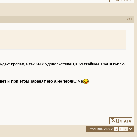
#
13
куда-т пропал,а так бы с удовольствием,в ближайшее время куплю
ет и при этом забанят его а не тебя
(С)Me
Страница 2 из 2
<
1
2