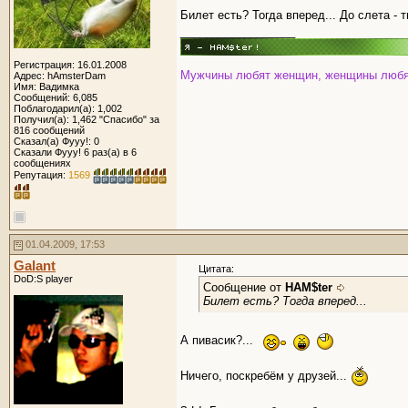
Билет есть? Тогда вперед... До слета - 
__________________
Регистрация: 16.01.2008
Мужчины любят женщин, женщины любят д
Адрес: hAmsterDam
Имя: Вадимка
Сообщений: 6,085
Поблагодарил(а): 1,002
Получил(а): 1,462 "Спасибо" за
816 сообщений
Сказал(а) Фууу!: 0
Сказали Фууу! 6 раз(а) в 6
сообщениях
Репутация:
1569
01.04.2009, 17:53
Galant
Цитата:
DoD:S player
Сообщение от
HAM$ter
Билет есть? Тогда вперед...
А пивасик?...
Ничего, поскребём у друзей...