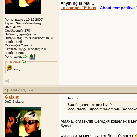
Anything is real...
La compétiTF blog
-
About competitive T
Регистрация: 19.12.2007
Адрес: Saint-Petersburg
Имя: Антон
Сообщений: 170
Поблагодарил(а): 59
Получил(а): 75 "Спасибо" за 31
сообщений
Сказал(а) Фууу!: 0
Сказали Фууу! 0 раз(а) в 0
сообщениях
Репутация:
104
Награды
(2)
01.04.2009, 17:43
Galant
Цитата:
DoD:S player
Сообщение от
merhy
ага, поспи. проснешься или "налегке
Мляха, сглазили! Сегодня кошелек в мет
будут.
Фигово для меня вышел День Дураков