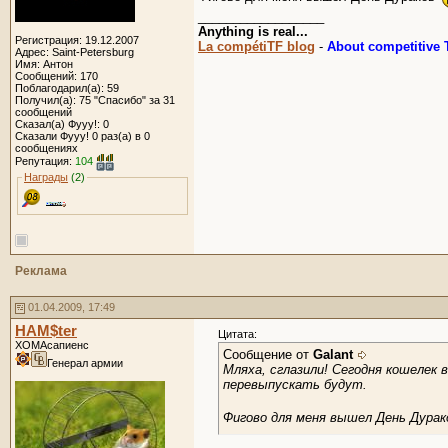
__________________
Anything is real...
Регистрация: 19.12.2007
La compétiTF blog
-
About competitive T
Адрес: Saint-Petersburg
Имя: Антон
Сообщений: 170
Поблагодарил(а): 59
Получил(а): 75 "Спасибо" за 31
сообщений
Сказал(а) Фууу!: 0
Сказали Фууу! 0 раз(а) в 0
сообщениях
Репутация:
104
Награды
(2)
Реклама
01.04.2009, 17:49
HAM$ter
Цитата:
ХОМАсапиенс
Сообщение от
Galant
Генерал армии
Мляха, сглазили! Сегодня кошелек 
перевыпускать будут.
Фигово для меня вышел День Дура