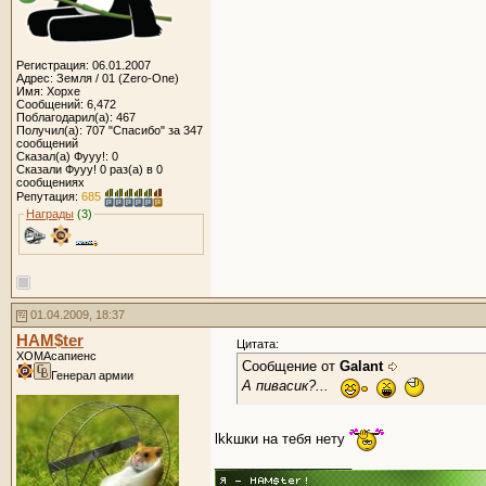
Регистрация: 06.01.2007
Адрес: Земля / 01 (Zero-One)
Имя: Хорхе
Сообщений: 6,472
Поблагодарил(а): 467
Получил(а): 707 "Спасибо" за 347
сообщений
Сказал(а) Фууу!: 0
Сказали Фууу! 0 раз(а) в 0
сообщениях
Репутация:
685
Награды
(3)
01.04.2009, 18:37
HAM$ter
Цитата:
ХОМАсапиенс
Сообщение от
Galant
Генерал армии
А пивасик?...
lkkшки на тебя нету
__________________