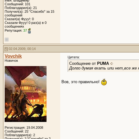
Имя: Владимир
Сообщений: 101
Поблагодарил(а): 21
Получил(а): 25 "Спасибо" за 15
сообщений
Сказал(а) Фууу!: 0
Сказали Фууу! 0 раз(а) в 0
сообщениях
Репутация:
37
02.04.2009, 00:14
Vovchik
Цитата:
Новичок
Сообщение от
PUMA
Долго думая ехать или нет,все же 
Вов, это правильно!
Регистрация: 19.04.2008
Сообщений: 22
Поблагодарил(а): 2
Получил(а): 2 "Спасибо" за 2