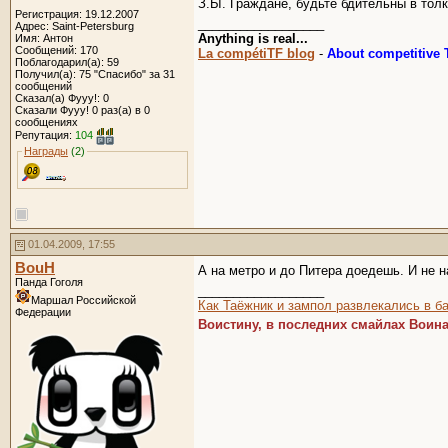
З.Ы. Граждане, будьте бдительны в тол
Регистрация: 19.12.2007
__________________
Адрес: Saint-Petersburg
Anything is real...
Имя: Антон
Сообщений: 170
La compétiTF blog
-
About competitive T
Поблагодарил(а): 59
Получил(а): 75 "Спасибо" за 31
сообщений
Сказал(а) Фууу!: 0
Сказали Фууу! 0 раз(а) в 0
сообщениях
Репутация:
104
Награды
(2)
01.04.2009, 17:55
BouH
А на метро и до Питера доедешь. И не н
Панда Гоголя
__________________
Маршал Российской
Как Таёжник
и зампол развлекались
в ба
Федерации
Воистину, в последних смайлах Воин