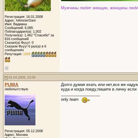
Мужчины любят женщин, женщины любят д
Регистрация: 16.01.2008
Адрес: hAmsterDam
Имя: Вадимка
Сообщений: 6,085
Поблагодарил(а): 1,002
Получил(а): 1,462 "Спасибо" за
816 сообщений
Сказал(а) Фууу!: 0
Сказали Фууу! 6 раз(а) в 6
сообщениях
Репутация:
1569
01.04.2009, 23:09
PUMA
Долго думая ехать или нет,все же надум
куда и когда поеду,пишите в личку есл
любопытствую
__________________
only team
Регистрация: 05.12.2008
Адрес: Москва