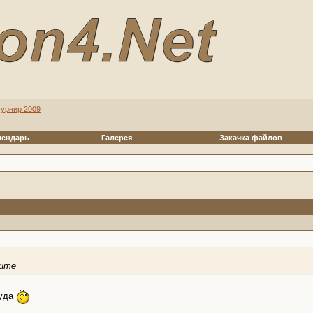
турнир 2009
лендарь
Галерея
Закачка файлов
ните
туда