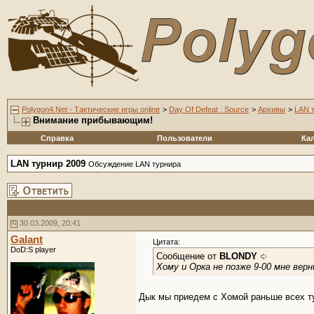
Polygon4.Net - Тактические игры online
>
Day Of Defeat : Source
>
Архивы
>
LAN 
Внимание прибывающим!
Справка
Пользователи
Ка
LAN турнир 2009
Обсуждение LAN турнира
30.03.2009, 20:41
Galant
Цитата:
DoD:S player
Сообщение от
BLONDY
Хому и Орка не позже 9-00 мне вер
Дык мы приедем с Хомой раньше всех 
__________________