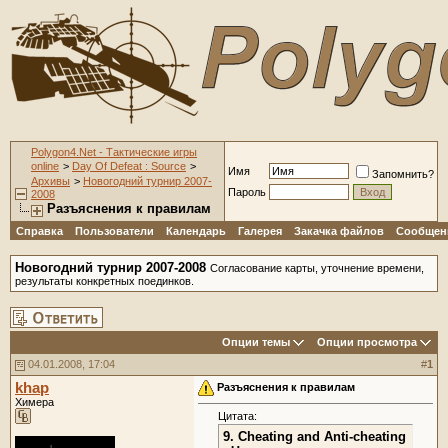
Polygon4.Net - Тактические игры
online
>
Day Of Defeat : Source
>
Имя
Запомнить?
Архивы
>
Новогодний турнир 2007-
Пароль
2008
Разъяснения к правилам
Справка
Пользователи
Календарь
Галерея
Закачка файлов
Сообщени
Новогодний турнир 2007-2008
Согласование карты, уточнение времени,
результаты конкретных поединков.
Опции темы
Опции просмотра
04.01.2008, 17:04
#
1
khap
Разъяснения к правилам
Химера
Цитата:
9. Cheating and Anti-cheating