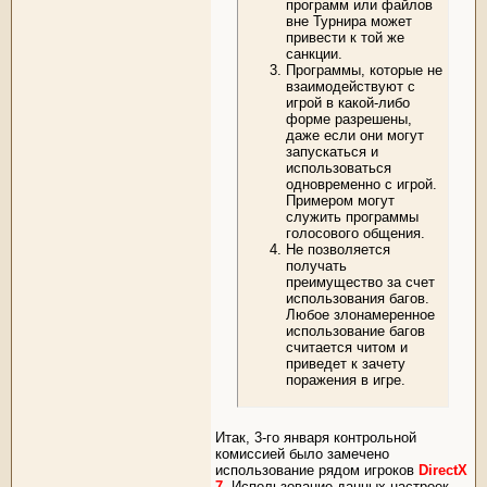
программ или файлов
вне Турнира может
привести к той же
санкции.
Программы, которые не
взаимодействуют с
игрой в какой-либо
форме разрешены,
даже если они могут
запускаться и
использоваться
одновременно с игрой.
Примером могут
служить программы
голосового общения.
Не позволяется
получать
преимущество за счет
использования багов.
Любое злонамеренное
использование багов
считается читом и
приведет к зачету
поражения в игре.
Итак, 3-го января контрольной
комиссией было замечено
использование рядом игроков
DirectX
7
. Использование данных настроек