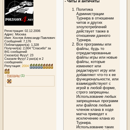
- Читы
и
античиты
Политика
Администрации
Турнира в отношении
читов и других
злоупотреблений
действует также в
Регистрация: 02.12.2006
Адрес: Москва
отношении данного
Имя: Хохлов Александр Павлович
Турнира.
Сообщений: 7,176
Все программы или
Поблагодарил(а): 1,328
файлы, будь то
Получил(а): 2,004 "Спасибо" за
841 сообщений
отредактированные
Сказал(а) Фууу!: 23
файлы игры или новые
Сказали Фууу! 2 раз(а) в 2
файлы, которые
сообщениях
изменяют или
Репутация:
2004
редактируют игру или
добавляют что-то к ее
Награды
(1)
функциональности, или
взаимодействуют с
игрой в любой форме,
строго запрещены.
Использование любых
запрещенных программ
или файлов любым
членом клана в ходе
матча приведет к
исключению клана из
Турнира.
Использование таких