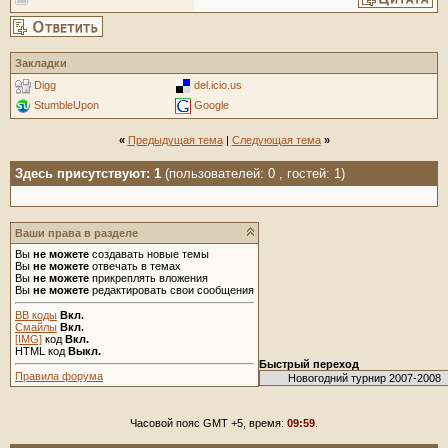
Закладки
Digg
del.icio.us
StumbleUpon
Google
«
Предыдущая тема
|
Следующая тема
»
Здесь присутствуют: 1
(пользователей: 0 , гостей: 1)
Ваши права в разделе
Вы
не можете
создавать новые темы
Вы
не можете
отвечать в темах
Вы
не можете
прикреплять вложения
Вы
не можете
редактировать свои сообщения
BB коды
Вкл.
Смайлы
Вкл.
[IMG]
код
Вкл.
HTML код
Выкл.
Быстрый переход
Правила форума
Часовой пояс GMT +5, время:
09:59
.