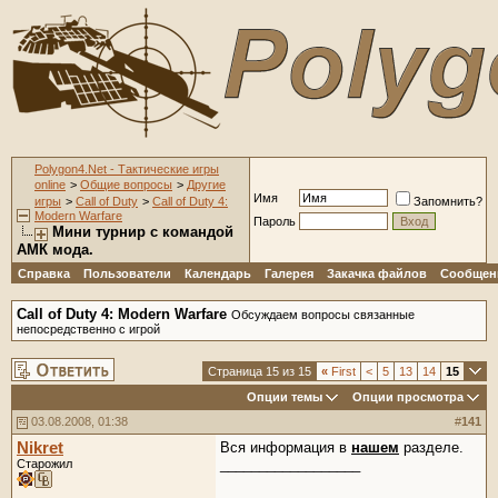
Polygon4.Net - Тактические игры
online
>
Общие вопросы
>
Другие
Имя
игры
>
Call of Duty
>
Call of Duty 4:
Запомнить?
Modern Warfare
Пароль
Мини турнир с командой
АМК мода.
Справка
Пользователи
Календарь
Галерея
Закачка файлов
Сообщени
Call of Duty 4: Modern Warfare
Обсуждаем вопросы связанные
непосредственно с игрой
Страница 15 из 15
«
First
<
5
13
14
15
Опции темы
Опции просмотра
03.08.2008, 01:38
#
141
Nikret
Вся информация в
нашем
разделе.
__________________
Старожил