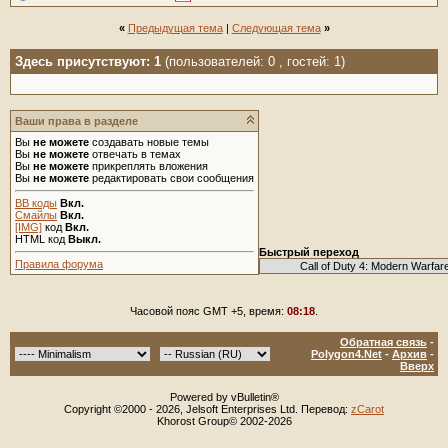
«
Предыдущая тема
|
Следующая тема
»
Здесь присутствуют: 1
(пользователей: 0 , гостей: 1)
Ваши права в разделе
Вы
не можете
создавать новые темы
Вы
не можете
отвечать в темах
Вы
не можете
прикреплять вложения
Вы
не можете
редактировать свои сообщения
BB коды
Вкл.
Смайлы
Вкл.
[IMG]
код
Вкл.
HTML код
Выкл.
Быстрый переход
Правила форума
Часовой пояс GMT +5, время:
08:18
.
Обратная связь
-
Polygon4.Net
-
Архив
-
Вверх
Powered by vBulletin®
Copyright ©2000 - 2026, Jelsoft Enterprises Ltd. Перевод:
zCarot
Khorost Group© 2002-2026