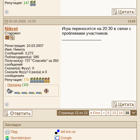
Репутация:
147
05.08.2008, 19:55
#
144
Nikret
Игра переносится на 20:30 в связи с
проблемами участников.
Старожил
__________________
Регистрация: 10.03.2007
Имя: Никита
Сообщений: 3,272
Поблагодарил(а): 585
Получил(а): 737 "Спасибо" за 350
сообщений
Сказал(а) Фууу!: 0
Сказали Фууу! 0 раз(а) в 0
сообщениях
Репутация:
770
Награды
(10)
Страница 15 из 15
«
First
<
5
13
14
15
Закладки
Digg
del.icio.us
StumbleUpon
Google