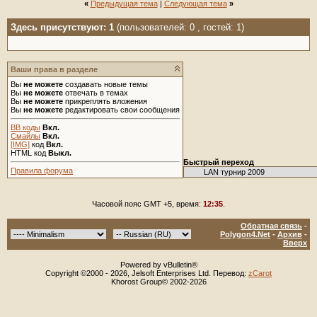
«
Предыдущая тема
|
Следующая тема
»
Здесь присутствуют: 1
(пользователей: 0 , гостей: 1)
Ваши права в разделе
Вы
не можете
создавать новые темы
Вы
не можете
отвечать в темах
Вы
не можете
прикреплять вложения
Вы
не можете
редактировать свои сообщения
BB коды
Вкл.
Смайлы
Вкл.
[IMG]
код
Вкл.
HTML код
Выкл.
Быстрый переход
Правила форума
Часовой пояс GMT +5, время:
12:35
.
Обратная связь
-
Polygon4.Net
-
Архив
-
Вверх
Powered by vBulletin®
Copyright ©2000 - 2026, Jelsoft Enterprises Ltd. Перевод:
zCarot
Khorost Group© 2002-2026