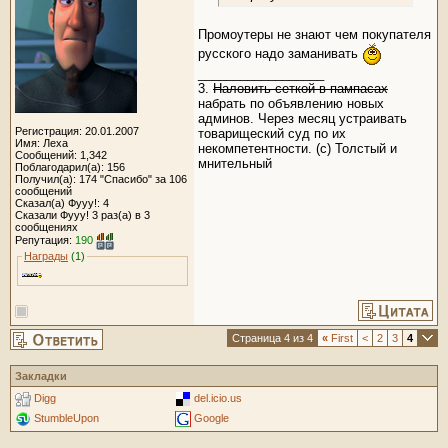
Промоутеры не знают чем покупателя
русского надо заманивать
__________________
3.
Наловить сеткой в пампасах
набрать по объявлению новых
админов. Через месяц устраивать
Регистрация: 20.01.2007
товарищеский суд по их
Имя: Леха
некомпетентности. (с) Толстый и
Сообщений: 1,342
мнительный
Поблагодарил(а): 156
Получил(а): 174 "Спасибо" за 106
сообщений
Сказал(а) Фууу!: 4
Сказали Фууу! 3 раз(а) в 3
сообщениях
Репутация:
190
Награды
(1)
Страница 4 из 4
«
First
<
2
3
4
Закладки
Digg
del.icio.us
StumbleUpon
Google