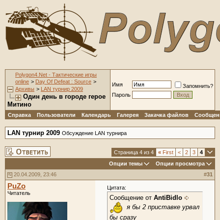
Polygon4.Net - Тактические игры
online
>
Day Of Defeat : Source
>
Имя
Запомнить?
Архивы
>
LAN турнир 2009
Пароль
Один день в городе герое
Митино
Справка
Пользователи
Календарь
Галерея
Закачка файлов
Сообщени
LAN турнир 2009
Обсуждение LAN турнира
Страница 4 из 4
«
First
<
2
3
4
Опции темы
Опции просмотра
20.04.2009, 23:46
#
31
PuZo
Цитата:
Читатель
Сообщение от
AntiBidlo
я бы 2 приставке урвал
бы сразу