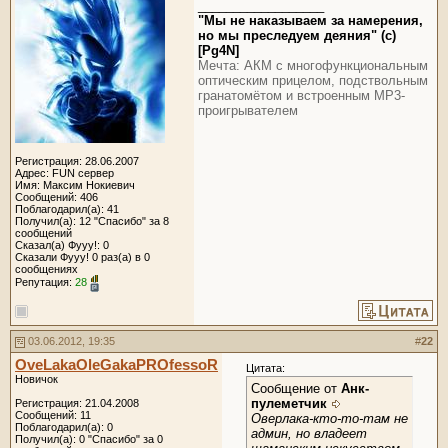
__________________
"Мы не наказываем за намерения,
но мы преследуем деяния" (c)
[Pg4N]
Мечта: АКМ с многофункциональным
оптическим прицелом, подствольным
гранатомётом и встроенным МР3-
проигрывателем
Регистрация: 28.06.2007
Адрес: FUN сервер
Имя: Максим Нокиевич
Сообщений: 406
Поблагодарил(а): 41
Получил(а): 12 "Спасибо" за 8
сообщений
Сказал(а) Фууу!: 0
Сказали Фууу! 0 раз(а) в 0
сообщениях
Репутация:
28
03.06.2012, 19:35
#
22
OveLakaOleGakaPROfessoR
Цитата:
Новичок
Сообщение от
Анк-
пулеметчик
Регистрация: 21.04.2008
Сообщений: 11
Оверлака-кто-то-там не
Поблагодарил(а): 0
админ, но владеет
Получил(а): 0 "Спасибо" за 0