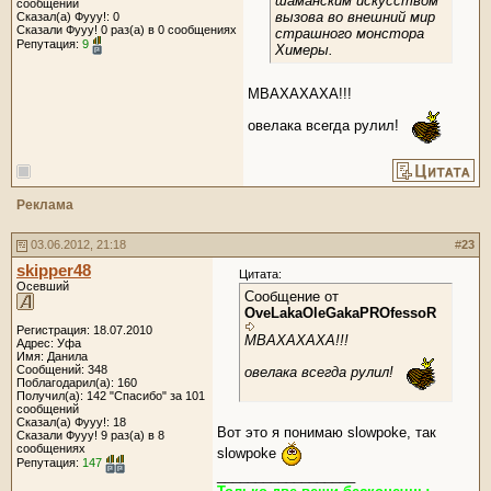
шаманским искусством
сообщений
вызова во внешний мир
Сказал(а) Фууу!: 0
Сказали Фууу! 0 раз(а) в 0 сообщениях
страшного монстора
Репутация:
9
Химеры.
МВАХАХАХА!!!
овелака всегда рулил!
Реклама
03.06.2012, 21:18
#
23
skipper48
Цитата:
Осевший
Сообщение от
OveLakaOleGakaPROfessoR
Регистрация: 18.07.2010
МВАХАХАХА!!!
Адрес: Уфа
Имя: Данила
Сообщений: 348
овелака всегда рулил!
Поблагодарил(а): 160
Получил(а): 142 "Спасибо" за 101
сообщений
Сказал(а) Фууу!: 18
Вот это я понимаю slowpoke, так
Сказали Фууу! 9 раз(а) в 8
сообщениях
slowpoke
Репутация:
147
__________________