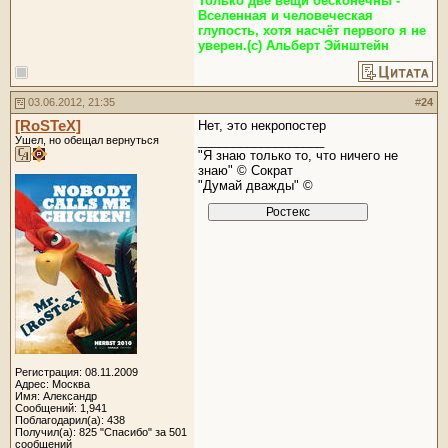
Только две вещи бесконечны -
Вселенная и человеческая
глупость, хотя насчёт первого я не
уверен.(с) Альберт Эйнштейн
03.06.2012, 21:35
#
24
[RoSTeX]
Нет, это некропостер
__________________
Ушел, но обещал вернуться
"Я знаю только то, что ничего не
знаю" © Сократ
"Думай дважды" ©
Регистрация: 08.11.2009
Адрес: Москва
Имя: Александр
Сообщений: 1,941
Поблагодарил(а): 438
Получил(а): 825 "Спасибо" за 501
сообщений