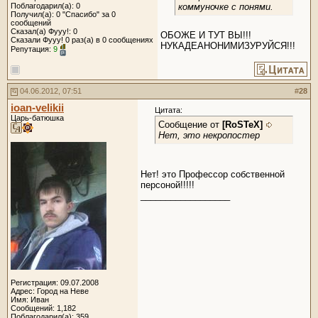
Поблагодарил(а): 0
коммуночке с понями.
Получил(а): 0 "Спасибо" за 0
сообщений
Сказал(а) Фууу!: 0
ОБОЖЕ И ТУТ ВЫ!!!
Сказали Фууу! 0 раз(а) в 0 сообщениях
НУКАДЕАНОНИМИЗУРУЙСЯ!!!
Репутация:
9
04.06.2012, 07:51
#
28
ioan-velikii
Цитата:
Царь-батюшка
Сообщение от
[RoSTeX]
Нет, это некропостер
Нет! это Профессор собственной
персоной!!!!!
__________________
Регистрация: 09.07.2008
Адрес: Город на Неве
Имя: Иван
Сообщений: 1,182
Поблагодарил(а): 359