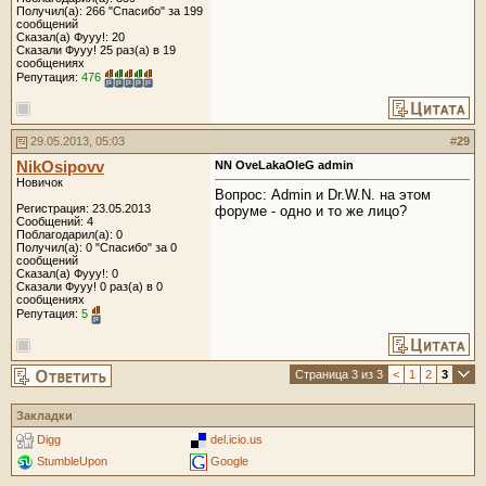
Получил(а): 266 "Спасибо" за 199
сообщений
Сказал(а) Фууу!: 20
Сказали Фууу! 25 раз(а) в 19
сообщениях
Репутация:
476
29.05.2013, 05:03
#
29
NikOsipovv
NN OveLakaOleG admin
Новичок
Вопрос: Admin и Dr.W.N. на этом
Регистрация: 23.05.2013
форуме - одно и то же лицо?
Сообщений: 4
Поблагодарил(а): 0
Получил(а): 0 "Спасибо" за 0
сообщений
Сказал(а) Фууу!: 0
Сказали Фууу! 0 раз(а) в 0
сообщениях
Репутация:
5
Страница 3 из 3
<
1
2
3
Закладки
Digg
del.icio.us
StumbleUpon
Google