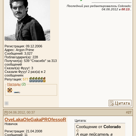
Последний раз редактировалось Colorado;
04.06.2012 в
00:13
..
Регистрация: 09.12.2006
Адрес: Argon Prime
Сообщений: 3,027
Поблагодарил(а): 228
Получил(а): 539 "Спасибо" за 313
сообщений
Сказал(а) Фууу!: 3
Сказали Фууу! 2 раз(а) в 2
сообщениях
Репутация:
577
Награды
(2)
04.06.2012, 00:37
#
27
OveLakaOleGakaPROfessoR
Цитата:
Новичок
Сообщение от
Colorado
Регистрация: 21.04.2008
А еще пейсатель в
Сообщений: 11