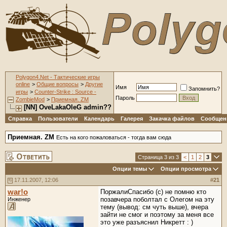
Polygon4.Net - Тактические игры
online
>
Общие вопросы
>
Другие
Имя
Запомнить?
игры
>
Counter-Strike : Source -
Пароль
ZombieMod
>
Приемная. ZM
[NN] OveLakaOleG admin??
Справка
Пользователи
Календарь
Галерея
Закачка файлов
Сообщени
Приемная. ZM
Есть на кого пожаловаться - тогда вам сюда
Страница 3 из 3
<
1
2
3
Опции темы
Опции просмотра
17.11.2007, 12:06
#
21
war!o
ПоржалиСпасибо (с) не помню кто
позавчера поболтал с Олегом на эту
Инженер
тему (вывод: см чуть выше), вчера
зайти не смог и поэтому за меня все
это уже разъяснил Никретт : )