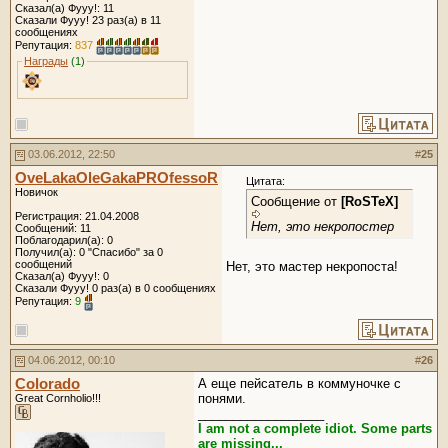
Сказал(а) Фууу!: 11
Сказали Фууу! 23 раз(а) в 11
сообщениях
Репутация:
837
Награды
(1)
03.06.2012, 22:50
#
25
OveLakaOleGakaPROfessoR
Цитата:
Новичок
Сообщение от
[RoSTeX]
Регистрация: 21.04.2008
Нет, это некропостер
Сообщений: 11
Поблагодарил(а): 0
Получил(а): 0 "Спасибо" за 0
сообщений
Нет, это мастер некропоста!
Сказал(а) Фууу!: 0
Сказали Фууу! 0 раз(а) в 0 сообщениях
Репутация:
9
04.06.2012, 00:10
#
26
Colorado
А еще пейсатель в коммуночке с
понями.
Great Cornholio!!!
__________________
I am not a complete idiot. Some parts
are missing...