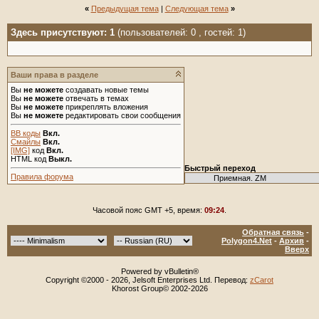
«
Предыдущая тема
|
Следующая тема
»
Здесь присутствуют: 1
(пользователей: 0 , гостей: 1)
Ваши права в разделе
Вы
не можете
создавать новые темы
Вы
не можете
отвечать в темах
Вы
не можете
прикреплять вложения
Вы
не можете
редактировать свои сообщения
BB коды
Вкл.
Смайлы
Вкл.
[IMG]
код
Вкл.
HTML код
Выкл.
Быстрый переход
Правила форума
Часовой пояс GMT +5, время:
09:24
.
Обратная связь
-
Polygon4.Net
-
Архив
-
Вверх
Powered by vBulletin®
Copyright ©2000 - 2026, Jelsoft Enterprises Ltd. Перевод:
zCarot
Khorost Group© 2002-2026