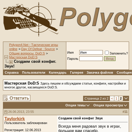
Polygon4.Net - Тактические игры
online
>
Day Of Defeat : Source
>
Имя
Общие вопросы. DoD:S
>
Запомнить?
Мастерская DoD:S
Пароль
Создаем свой конфиг.
Звук!
Справка
Пользователи
Календарь
Галерея
Закачка файлов
Сообщени
Мастерская DoD:S
Здесь пишем и обсуждаем статьи, конфиги, настройки и
многое другое, касающееся DoD:S.
Страница 2 из 2
<
1
2
Опции темы
Опции просмотра
26.06.2013, 23:55
#
11
Taylorkirk
Создаем свой конфиг Звук
Пользователь заблокирован
Всегда меня радовал звук в играх,
Регистрация: 12.06.2013
большое вам спасибо.