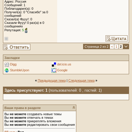
Адрес: Россия
Сообщений: 1
Поблагодарил(а): 0
Получил(а): 0 "Спасибо" за 0
сообщений
Сказал(а) Фууу!: 0
Сказали Фууу! 0 раз(а) в 0
сообщениях
Репутация:
5
Страница 2 из 2
<
1
2
Закладки
Digg
del.icio.us
StumbleUpon
Google
«
Предыдущая тема
|
Следующая тема
»
Здесь присутствуют: 1
(пользователей: 0 , гостей: 1)
Ваши права в разделе
Вы
не можете
создавать новые темы
Вы
не можете
отвечать в темах
Вы
не можете
прикреплять вложения
Вы
не можете
редактировать свои сообщения