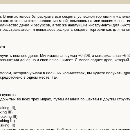
и. В ней хотелось бы раскрыть все секреты успешной торговли и малень
ак как статья пишется полностью мной, ссылаясь на мои знания и опыт 
личество денег и ресурсов, а так же наилучшие инструменты для быст
ит расстраиваться, я попытаюсь раскрыть секреты торговли как для начин
кта.
учить немного денег. Минимальная сумма ~0.20$, а максимальная ~6-8$
овышения денег, но и свои плюсы имеет. С мобов падает дроп, который пр
бом, которого убивая в больших количествах, вы будете получать дроп
осредоточено в одном месте. Так
 пунктов.
 добытых во всех трех мирах, путем лазания по шахтам и другим струк
aking III);
ing III);
eaking III)
aking III)
aking III)
о пещерам и другим структурам. Добывая шелковым касанием, мы эконом