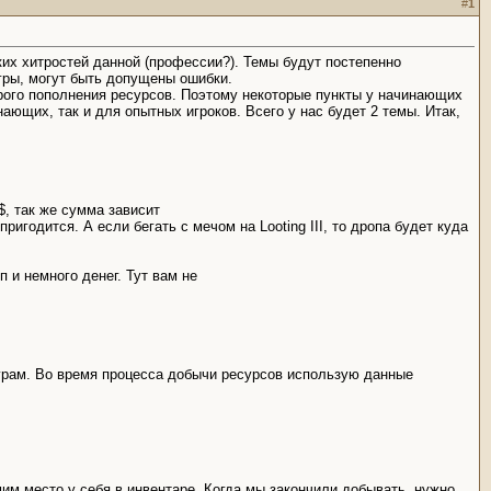
#
1
ких хитростей данной (профессии?). Темы будут постепенно
игры, могут быть допущены ошибки.
рого пополнения ресурсов. Поэтому некоторые пункты у начинающих
ающих, так и для опытных игроков. Всего у нас будет 2 темы. Итак,
, так же сумма зависит
игодится. А если бегать с мечом на Looting III, то дропа будет куда
 и немного денег. Тут вам не
турам. Во время процесса добычи ресурсов использую данные
им место у себя в инвентаре. Когда мы закончили добывать, нужно