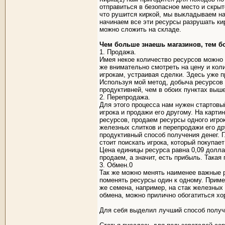
отправиться в безопасное место и скрыто
что рушится киркой, мы выкладываем на
начинаем все эти ресурсы разрушать кир
можно сложить на складе.
Чем больше знаешь магазинов, тем 
1. Продажа.
Имея некое количество ресурсов можно 
же внимательно смотреть на цену и кол
игрокам, устраивая сделки. Здесь уже п
Используя мой метод, добыча ресурсов 
продуктивней, чем в обоих пунктах выше
2. Перепродажа.
Для этого процесса нам нужен стартовы
игрока и продажи его другому. На карти
ресурсов, продаем ресурсы одного игро
железных слитков и перепродажи его др
продуктивный способ получения денег. 
стоит поискать игрока, который покупае
Цена единицы ресурса равна 0,09 долла
продаем, а значит, есть прибыль. Такая
3. Обмен.0
Так же можно менять наименее важные р
поменять ресурсы один к одному. Пример
же семена, например, на стак железных 
обмена, можно прилично обогатиться х
Для себя выделил лучший способ получе