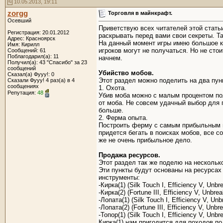
10.05.2013, 19:11
zorgg
Торговля в майнкрафт.
Осевший
Приветствую всех читателей этой стать
Регистрация: 20.01.2012
раскрывать перед вами свои секреты. Т
Адрес: Красноярск
На данный момент игры имею большое ко
Имя: Кирилл
игроков могут не получаться. Но не сто
Сообщений: 61
Поблагодарил(а): 11
начнем.
Получил(а): 43 "Спасибо" за 23
сообщений
Убийство мобов.
Сказал(а) Фууу!: 0
Этот раздел можно поделить на два пун
Сказали Фууу! 4 раз(а) в 4
сообщениях
1. Охота.
Репутация:
48
Убив моба можно с малым процентом пол
от моба. Не совсем удачный выбор для п
больше.
2. Ферма опыта.
Построить ферму с самым прибыльным мо
придется бегать в поисках мобов, все с
же не очень прибыльное дело.
Продажа ресурсов.
Этот раздел так же поделю на несколько
Эти пункты будут основаны на ресурсах
инструменты:
-Кирка(1) (Silk Touch I, Efficiency V, Unbre
-Кирка(2) (Fortune III, Efficiency V, Unbreak
-Лопата(1) (Silk Touch I, Efficiency V, Unbr
-Лопата(2) (Fortune III, Efficiency V, Unbre
-Топор(1) (Silk Touch I, Efficiency V, Unbre
Кирка(1) нам пригодится для походов п