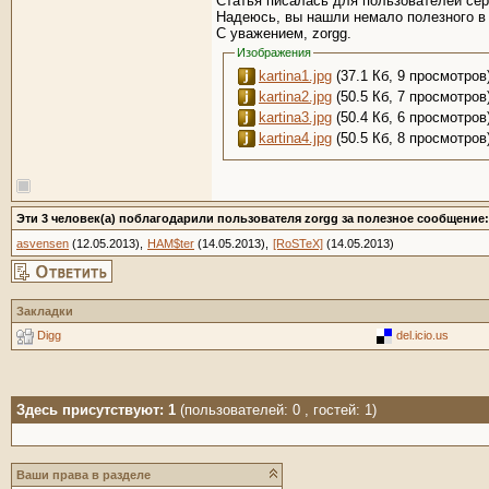
Статья писалась для пользователей серв
Надеюсь, вы нашли немало полезного в 
С уважением, zorgg.
Изображения
kartina1.jpg
(37.1 Кб, 9 просмотров
kartina2.jpg
(50.5 Кб, 7 просмотров
kartina3.jpg
(50.4 Кб, 6 просмотров
kartina4.jpg
(50.5 Кб, 8 просмотров
Эти 3 человек(а) поблагодарили пользователя zorgg за полезное сообщение:
asvensen
(12.05.2013),
HAM$ter
(14.05.2013),
[RoSTeX]
(14.05.2013)
Закладки
Digg
del.icio.us
Здесь присутствуют: 1
(пользователей: 0 , гостей: 1)
Ваши права в разделе