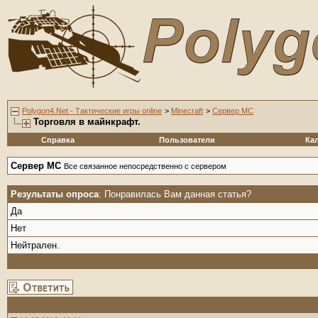
Polygon4.Net - Тактические игры online
>
Minecraft
>
Сервер MC
Торговля в майнкрафт.
Справка
Пользователи
Ка
Сервер MC
Все связанное непосредственно с сервером
Результаты опроса
: Понравилась Вам данная статья?
Да
Нет
Нейтрален.