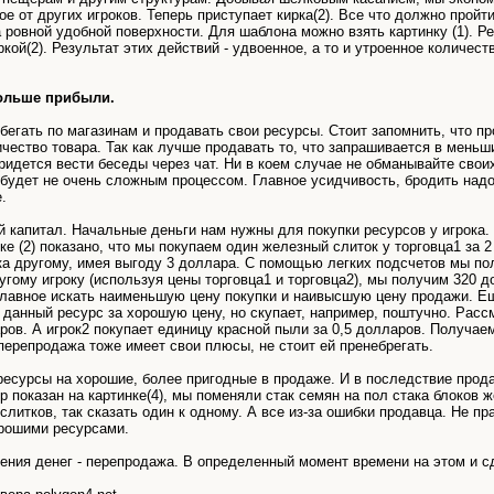
е от других игроков. Теперь приступает кирка(2). Все что должно пройти
 ровной удобной поверхности. Для шаблона можно взять картинку (1). Р
кой(2). Результат этих действий - удвоенное, а то и утроенное количест
больше прибыли.
бегать по магазинам и продавать свои ресурсы. Стоит запомнить, что п
ичество товара. Так как лучше продавать то, что запрашивается в мень
ридется вести беседы через чат. Ни в коем случае не обманывайте свои
будет не очень сложным процессом. Главное усидчивость, бродить надо
.
й капитал. Начальные деньги нам нужны для покупки ресурсов у игрока.
нке (2) показано, что мы покупаем один железный слиток у торговца1 за 
ка другому, имея выгоду 3 доллара. С помощью легких подсчетов мы пол
угому игроку (используя цены торговца1 и торговца2), мы получим 320 
Главное искать наименьшую цену покупки и наивысшую цену продажи. Ещ
т данный ресурс за хорошую цену, но скупает, например, поштучно. Рассм
ров. А игрок2 покупает единицу красной пыли за 0,5 долларов. Получае
 перепродажа тоже имеет свои плюсы, не стоит ей пренебрегать.
есурсы на хорошие, более пригодные в продаже. И в последствие прода
 показан на картинке(4), мы поменяли стак семян на пол стака блоков ж
слитков, так сказать один к одному. А все из-за ошибки продавца. Не п
орошими ресурсами.
ния денег - перепродажа. В определенный момент времени на этом и сд