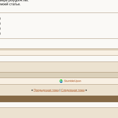
ера polygon4.net.
моей статье.
)
)
)
)
StumbleUpon
«
Предыдущая тема
|
Следующая тема
»