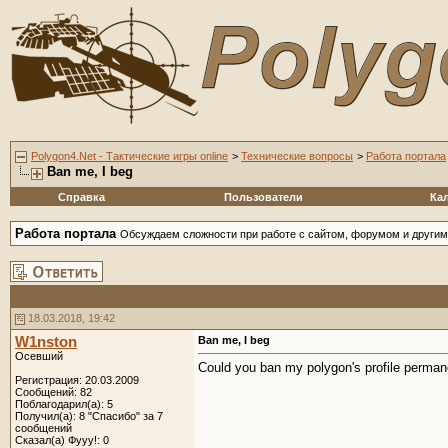
Polygon4.Net - Тактические игры online
>
Технические вопросы
>
Работа портала
Ban me, I beg
Справка
Пользователи
Ка
Работа портала
Обсуждаем сложности при работе с сайтом, форумом и друг
18.03.2018, 19:42
W1nston
Ban me, I beg
Осевший
Could you ban my polygon's profile permanent
Регистрация: 20.03.2009
Сообщений: 82
Поблагодарил(а): 5
Получил(а): 8 "Спасибо" за 7
сообщений
Сказал(а) Фууу!: 0