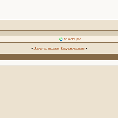
StumbleUpon
«
Предыдущая тема
|
Следующая тема
»