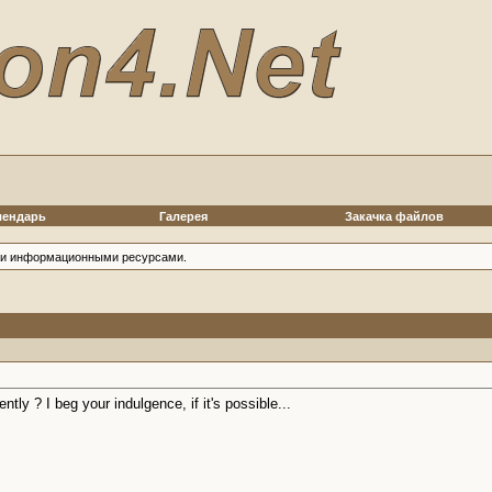
лендарь
Галерея
Закачка файлов
ими информационными ресурсами.
ly ? I beg your indulgence, if it's possible...