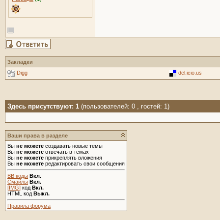
Закладки
Digg
del.icio.us
Здесь присутствуют: 1
(пользователей: 0 , гостей: 1)
Ваши права в разделе
Вы
не можете
создавать новые темы
Вы
не можете
отвечать в темах
Вы
не можете
прикреплять вложения
Вы
не можете
редактировать свои сообщения
BB коды
Вкл.
Смайлы
Вкл.
[IMG]
код
Вкл.
HTML код
Выкл.
Правила форума