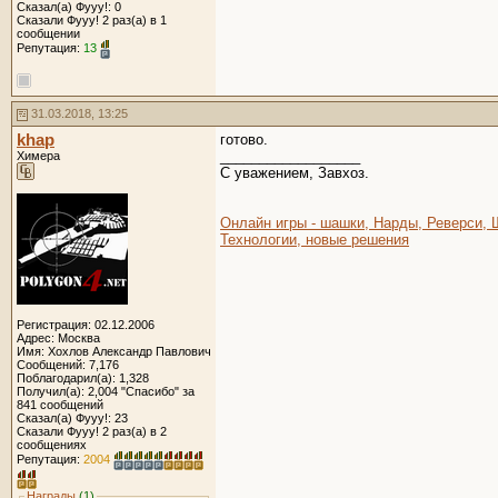
Сказал(а) Фууу!: 0
Сказали Фууу! 2 раз(а) в 1
сообщении
Репутация:
13
31.03.2018, 13:25
khap
готово.
__________________
Химера
C уважением, Завхоз.
Онлайн игры - шашки, Нарды, Реверси,
Технологии, новые решения
Регистрация: 02.12.2006
Адрес: Москва
Имя: Хохлов Александр Павлович
Сообщений: 7,176
Поблагодарил(а): 1,328
Получил(а): 2,004 "Спасибо" за
841 сообщений
Сказал(а) Фууу!: 23
Сказали Фууу! 2 раз(а) в 2
сообщениях
Репутация:
2004
Награды
(1)