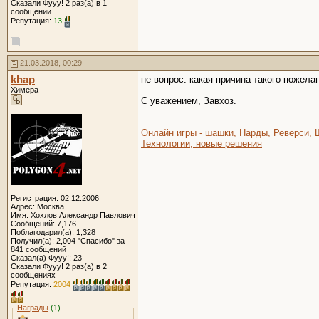
Сказали Фууу! 2 раз(а) в 1
сообщении
Репутация:
13
21.03.2018, 00:29
khap
не вопрос. какая причина такого пожела
__________________
Химера
C уважением, Завхоз.
Онлайн игры - шашки, Нарды, Реверси,
Технологии, новые решения
Регистрация: 02.12.2006
Адрес: Москва
Имя: Хохлов Александр Павлович
Сообщений: 7,176
Поблагодарил(а): 1,328
Получил(а): 2,004 "Спасибо" за
841 сообщений
Сказал(а) Фууу!: 23
Сказали Фууу! 2 раз(а) в 2
сообщениях
Репутация:
2004
Награды
(1)