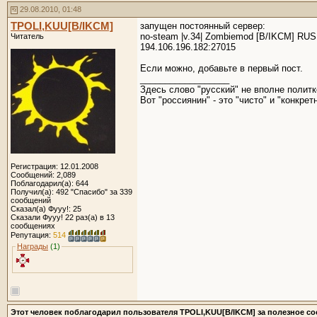
29.08.2010, 01:48
TPOLI,KUU[B/IKCM]
запущен постоянный сервер:
no-steam |v.34| Zombiemod [B/IKCM] RUS
Читатель
194.106.196.182:27015
Если можно, добавьте в первый пост.
__________________
Здесь слово "русский" не вполне политк
Вот "россиянин" - это "чисто" и "конкретн
Регистрация: 12.01.2008
Сообщений: 2,089
Поблагодарил(а): 644
Получил(а): 492 "Спасибо" за 339
сообщений
Сказал(а) Фууу!: 25
Сказали Фууу! 22 раз(а) в 13
сообщениях
Репутация:
514
Награды
(1)
Этот человек поблагодарил пользователя TPOLI,KUU[B/IKCM] за полезное с