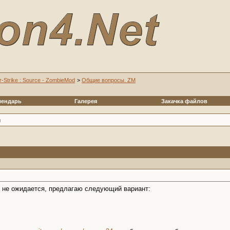
r-Strike : Source - ZombieMod
>
Общие вопросы. ZM
лендарь
Галерея
Закачка файлов
й
а не ожидается, предлагаю следующий вариант: