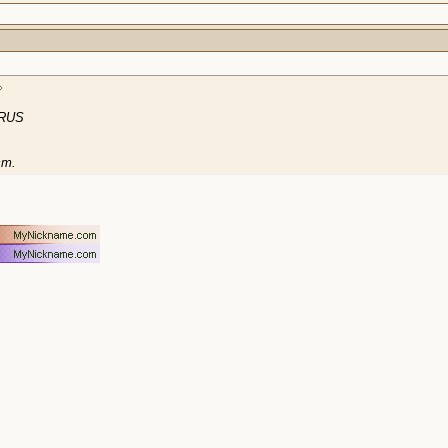
 RUS
ст.