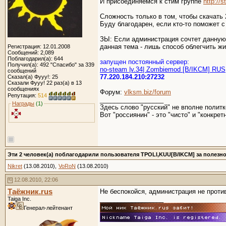
И присоединяемся к стим группе
http:/
Сложность только в том, чтобы скачать 2
Буду благодарен, если кто-то поможет 
ЗЫ: Если администрация сочтет данную т
данная тема - лишь способ облегчить ж
Регистрация: 12.01.2008
Сообщений: 2,089
Поблагодарил(а): 644
запущен постоянный сервер:
Получил(а): 492 "Спасибо" за 339
no-steam |v.34| Zombiemod [B/IKCM] RUS
сообщений
77.220.184.210:27232
Сказал(а) Фууу!: 25
Сказали Фууу! 22 раз(а) в 13
сообщениях
Форум:
vlksm.biz/forum
Репутация:
514
__________________
Награды
(1)
Здесь слово "русский" не вполне политк
Вот "россиянин" - это "чисто" и "конкретн
Эти 2 человек(а) поблагодарили пользователя TPOLI,KUU[B/IKCM] за полезн
Nikret
(13.08.2010),
VoRoN
(13.08.2010)
12.08.2010, 22:06
Таёжник.rus
Не беспокойся, администрация не проти
__________________
Taiga Inc.
Генерал-лейтенант