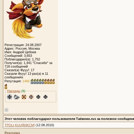
Регистрация: 24.08.2007
Адрес: Россия, Москва
Имя: Андрей Цебоев
Сообщений: 3,653
Поблагодарил(а): 1,752
Получил(а): 1,441 "Спасибо" за
718 сообщений
Сказал(а) Фууу!: 17
Сказали Фууу! 13 раз(а) в 11
сообщениях
Репутация:
1466
Награды
(6)
Этот человек поблагодарил пользователя Таёжник.rus за полезное сообщени
TPOLI,KUU[B/IKCM]
(12.08.2010)
Реклама