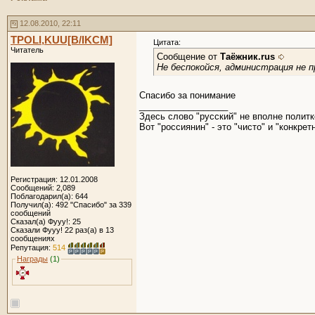
12.08.2010, 22:11
TPOLI,KUU[B/IKCM]
Цитата:
Читатель
Сообщение от
Таёжник.rus
Не беспокойся, администрация не 
Спасибо за понимание
__________________
Здесь слово "русский" не вполне политк
Вот "россиянин" - это "чисто" и "конкретн
Регистрация: 12.01.2008
Сообщений: 2,089
Поблагодарил(а): 644
Получил(а): 492 "Спасибо" за 339
сообщений
Сказал(а) Фууу!: 25
Сказали Фууу! 22 раз(а) в 13
сообщениях
Репутация:
514
Награды
(1)