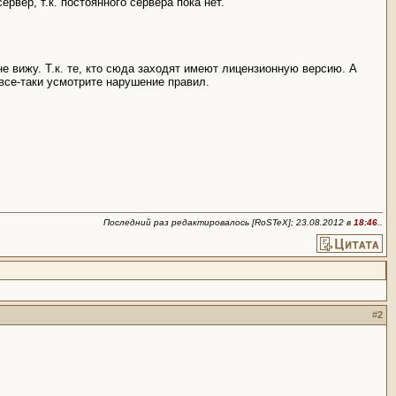
ервер, т.к. постоянного сервера пока нет.
е вижу. Т.к. те, кто сюда заходят имеют лицензионную версию. А
все-таки усмотрите нарушение правил.
Последний раз редактировалось [RoSTeX]; 23.08.2012 в
18:46
..
#
2