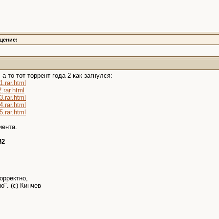
щение:
а то тот торрент года 2 как загнулся:
1.rar.html
.rar.html
3.rar.html
4.rar.html
5.rar.html
иента.
32
m
орректно,
о". (с) Кинчев