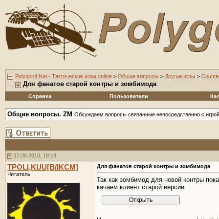
Polygon4.Net - Тактические игры online
>
Общие вопросы
>
Другие игры
>
Counte
Для фанатов старой контры и зомбимода
Справка
Пользователи
Ка
Общие вопросы. ZM
Обсуждаем вопросы связанные непосредственно с игро
12.08.2010, 19:14
TPOLI,KUU[B/IKCM]
Для фанатов старой контры и зомбимода
Читатель
Так как зомбимод для новой контры пок
качаем клиент старой версии