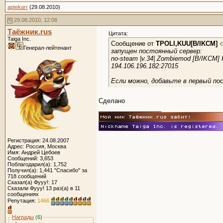
aptekarr
(29.08.2010)
29.08.2010, 12:08
Таёжник.rus
Цитата:
Taiga Inc.
Сообщение от
TPOLI,KUU[B/IKCM]
Генерал-лейтенант
запущен постоянный сервер:
no-steam |v.34| Zombiemod [B/IKCM]
194.106.196.182:27015
Если можно, добавьте в первый по
Сделано
__________________
Регистрация: 24.08.2007
Адрес: Россия, Москва
Имя: Андрей Цебоев
Сообщений: 3,653
Поблагодарил(а): 1,752
Получил(а): 1,441 "Спасибо" за
718 сообщений
Сказал(а) Фууу!: 17
Сказали Фууу! 13 раз(а) в 11
сообщениях
Репутация:
1466
Награды
(6)