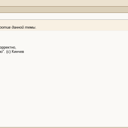
против данной темы.
орректно,
о". (с) Кинчев