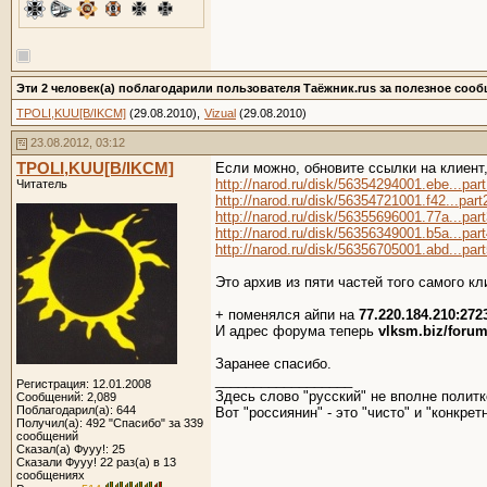
Эти 2 человек(а) поблагодарили пользователя Таёжник.rus за полезное сооб
TPOLI,KUU[B/IKCM]
(29.08.2010),
Vizual
(29.08.2010)
23.08.2012, 03:12
TPOLI,KUU[B/IKCM]
Если можно, обновите ссылки на клиент, 
http://narod.ru/disk/56354294001.ebe...part
Читатель
http://narod.ru/disk/56354721001.f42...part2
http://narod.ru/disk/56355696001.77a...part
http://narod.ru/disk/56356349001.b5a...part
http://narod.ru/disk/56356705001.abd...part
Это архив из пяти частей того самого кл
+ поменялся айпи на
77.220.184.210:272
И адрес форума теперь
vlksm.biz/foru
Заранее спасибо.
__________________
Регистрация: 12.01.2008
Здесь слово "русский" не вполне политк
Сообщений: 2,089
Поблагодарил(а): 644
Вот "россиянин" - это "чисто" и "конкретн
Получил(а): 492 "Спасибо" за 339
сообщений
Сказал(а) Фууу!: 25
Сказали Фууу! 22 раз(а) в 13
сообщениях