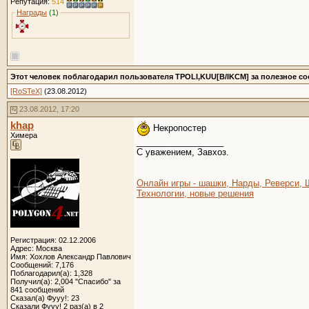
Репутация:
514
Награды
(1)
Этот человек поблагодарил пользователя TPOLI,KUU[B/IKCM] за полезное с
[RoSTeX]
(23.08.2012)
23.08.2012, 17:20
khap
Некропостер
Химера
__________________
C уважением, Завхоз.
Онлайн игры - шашки, Нарды, Реверси,
Технологии, новые решения
Регистрация: 02.12.2006
Адрес: Москва
Имя: Хохлов Александр Павлович
Сообщений: 7,176
Поблагодарил(а): 1,328
Получил(а): 2,004 "Спасибо" за
841 сообщений
Сказал(а) Фууу!: 23
Сказали Фууу! 2 раз(а) в 2