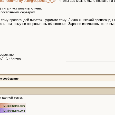
/steamcommunity.com/groups/css_v_34
, чтобы вас можно было позвать на с
 гига и установить клиент.
с постоянным сервером.
ему пропагандой пираток - удалите тему. Лично я никакой пропаганды н
изнь тем, кому не понравилось обновление. Заранее извиняюсь, если вы 
орректно,
о". (с) Кинчев
ое сообщение:
в данной темы.