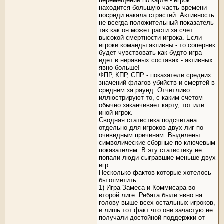
перемещении по карте - игрок
находится большую часть времени
посреди накала страстей. Активность
не всегда положительный показатель
так как он может расти за счет
высокой смертности игрока. Если
игроки команды активны - то соперник
будет чувствовать как-будто игра
идет в неравных составах - активных
явно больше!
ФПР, КПР, СПР - показатели средних
значений флагов убийств и смертей в
среднем за раунд. Отчетливо
иллюстрируют то, с каким счетом
обычно заканчивает карту, тот или
иной игрок.
Сводная статистика подсчитана
отдельно для игроков двух лиг по
очевидным причинам. Выделены
символические сборные по ключевым
показателям. В эту статистику не
попали люди сыгравшие меньше двух
игр.
Несколько фактов которые хотелось
бы отметить:
1) Игра Замеса и Коммисара во
второй лиге. Ребята были явно на
голову выше всех остальных игроков,
и лишь тот факт что они зачастую не
получали достойной поддержки от