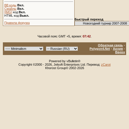
BB коды
Вкл.
Смайлы
Вкл.
[IMG]
код
Вкл.
HTML код
Выкл.
Быстрый переход
Правила форума
Часовой пояс GMT +5, время:
07:42
.
Обратная связь
-
Polygon4.Net
-
Архив
-
Вверх
Powered by vBulletin®
Copyright ©2000 - 2026, Jelsoft Enterprises Ltd. Перевод:
zCarot
Khorost Group© 2002-2026