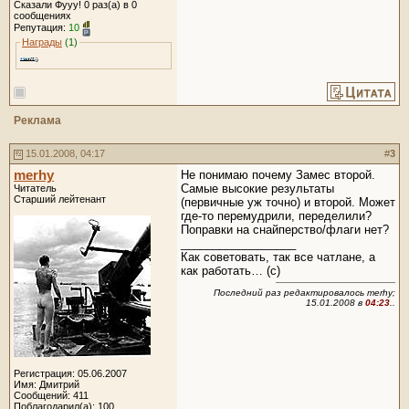
Сказали Фууу! 0 раз(а) в 0
сообщениях
Репутация:
10
Награды
(1)
Реклама
15.01.2008, 04:17
#
3
merhy
Не понимаю почему Замес второй.
Самые высокие результаты
Читатель
Старший лейтенант
(первичные уж точно) и второй. Может
где-то перемудрили, переделили?
Поправки на снайперство/флаги нет?
__________________
Как советовать, так все чатлане, а
как работать… (с)
Последний раз редактировалось merhy;
15.01.2008 в
04:23
..
Регистрация: 05.06.2007
Имя: Дмитрий
Сообщений: 411
Поблагодарил(а): 100