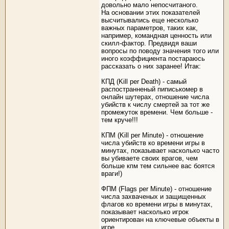
довольно мало непосчитаного.
На основании этих показателей
высчитывались еще несколько
важных параметров, таких как,
например, командная ценность или
скилл-фактор. Предвидя ваши
вопросы по поводу значения того или
иного коэффициента постараюсь
рассказать о них заранее! Итак:
КПД (Kill per Death) - самый
распостранненый пиписькомер в
онлайн шутерах, отношение числа
убийств к числу смертей за тот же
промежуток времени. Чем больше -
тем круче!!!
КПМ (Kill per Minute) - отношение
числа убийств ко времени игры в
минутах, показывает насколько часто
вы убиваете своих врагов, чем
больше кпм тем сильнее вас боятся
враги!)
ФПМ (Flags per Minute) - отношение
числа захваченых и защищенных
флагов ко времени игры в минутах,
показывает насколько игрок
ориентирован на ключевые объекты в
игре.