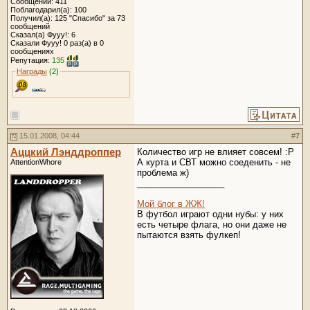
Сообщений: 411
Поблагодарил(а): 100
Получил(а): 125 "Спасибо" за 73
сообщений
Сказал(а) Фууу!: 6
Сказали Фууу! 0 раз(а) в 0
сообщениях
Репутация:
135
Награды
(2)
15.01.2008, 04:44
#
7
Аццкий Лэнддроппер
Количество игр не влияет совсем! :Р
А курта и СВТ можно соеденить - не
AttentionWhore
проблема ж)
__________________
Мой блог в ЖЖ!
В футбол играют одни нубы: у них
есть четыре флага, но они даже не
пытаются взять фулкеп!