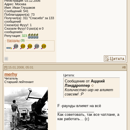
Регистрация: 03.12.2006
Адрес: Москва
Имя: Иван Глушаков
Сообщений: 541
Поблагодарил(а): 73
Получил(а): 311 "Спасибо" за 133
сообщений
Сказал(а) Фууу!: 1
Сказали Фууу! 0 раз(а) в 0
сообщениях
Репутация:
323
Награды
(9)
15.01.2008, 05:01
#
8
merhy
Цитата:
Читатель
Сообщение от
Аццкий
Старший лейтенант
Лэнддроппер
Количество игр не влияет
совсем! :Р
F -раунды влияет на всё
__________________
Как советовать, так все чатлане, а
как работать… (с)