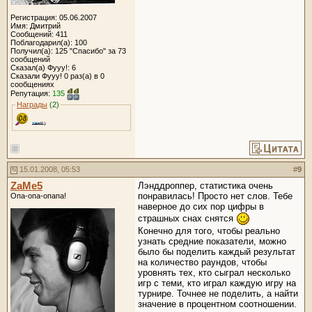
Регистрация: 05.06.2007
Имя: Дмитрий
Сообщений: 411
Поблагодарил(а): 100
Получил(а): 125 "Спасибо" за 73
сообщений
Сказал(а) Фууу!: 6
Сказали Фууу! 0 раз(а) в 0
сообщениях
Репутация:
135
Награды
(2)
15.01.2008, 05:53
#
9
ZaMe5
Лэнддроппер, статистика очень
понравилась! Просто нет слов. Тебе
Опа-опа-опапа!
наверное до сих пор цифры в
страшных снах снятся
Конечно для того, чтобы реально
узнать средние показатели, можно
было бы поделить каждый результат
на количество раундов, чтобы
уровнять тех, кто сыграл несколько
игр с теми, кто играл каждую игру на
турнире. Точнее не поделить, а найти
значение в процентном соотношении.