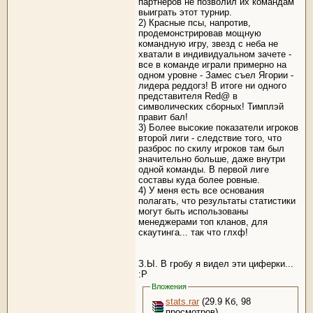
партнеров не позволил их командам
выиграть этот турнир.
2) Красные псы, напротив,
продемонстрировав мощную
командную игру, звезд с неба не
хватали в индивидуальном зачете -
все в команде играли примерно на
одном уровне - Замес съел Ягории -
лидера реддогз! В итоге ни одного
представителя Red@ в
символических сборных! Тимплэй
правит бал!
3) Более высокие показатели игроков
второй лиги - следствие того, что
разброс по скилу игроков там был
значительно больше, даже внутри
одной команды. В первой лиге
составы куда более ровные.
4) У меня есть все основания
полагать, что результаты статистики
могут быть использованы
менеджерами топ кланов, для
скаутинга... так что глхф!
З.Ы. В гробу я видел эти циферки...
:Р
Вложения
stats.rar
(29.9 Кб, 98
просмотров)