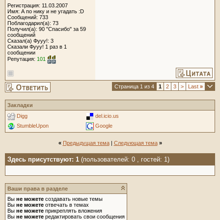
Регистрация: 11.03.2007
Имя: А по нику и не угадать :D
Сообщений: 733
Поблагодарил(а): 73
Получил(а): 90 "Спасибо" за 59
сообщений
Сказал(а) Фууу!: 3
Сказали Фууу! 1 раз в 1
сообщении
Репутация:
101
Страница 1 из 4
1
2
3
>
Last
»
Закладки
Digg
del.icio.us
StumbleUpon
Google
«
Предыдущая тема
|
Следующая тема
»
Здесь присутствуют: 1
(пользователей: 0 , гостей: 1)
Ваши права в разделе
Вы
не можете
создавать новые темы
Вы
не можете
отвечать в темах
Вы
не можете
прикреплять вложения
Вы
не можете
редактировать свои сообщения