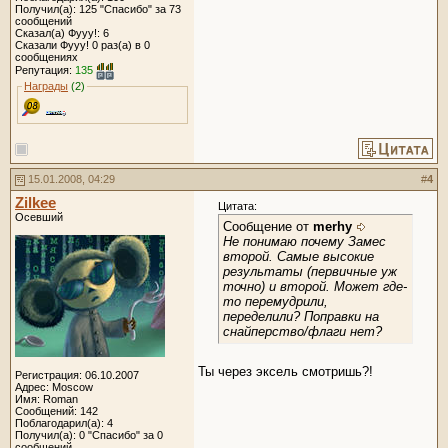
Получил(а): 125 "Спасибо" за 73
сообщений
Сказал(а) Фууу!: 6
Сказали Фууу! 0 раз(а) в 0
сообщениях
Репутация:
135
Награды
(2)
15.01.2008, 04:29
#
4
Zilkee
Цитата:
Осевший
Сообщение от
merhy
Не понимаю почему Замес
второй. Самые высокие
результаты (первичные уж
точно) и второй. Может где-
то перемудрили,
переделили? Поправки на
снайперство/флаги нет?
Ты через эксель смотришь?!
Регистрация: 06.10.2007
Адрес: Moscow
Имя: Roman
Сообщений: 142
Поблагодарил(а): 4
Получил(а): 0 "Спасибо" за 0
сообщений