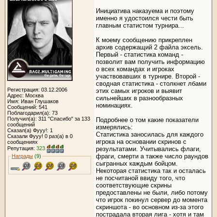
Инициатива наказуема и поэтому
именно я удостоился чести быть
главным статистом турнира...
К моему сообщению прикреплен
архив содержащий 2 файла эксель.
Первый - статистика команд -
позволит вам получить информацию
о всех командах и игроках
участвовавших в турнире. Второй -
сводная статистика - столкнет лбами
Регистрация: 03.12.2006
этих самых игроков и выявит
Адрес: Москва
сильнейших в разнообразных
Имя: Иван Глушаков
номинациях.
Сообщений: 541
Поблагодарил(а): 73
Получил(а): 311 "Спасибо" за 133
Подробнее о том какие показатели
сообщений
измерялись:
Сказал(а) Фууу!: 1
Статистика заносилась для каждого
Сказали Фууу! 0 раз(а) в 0
игрока на основании скринов с
сообщениях
результатами. Учитывались флаги,
Репутация:
323
фраги, смерти а также число раундов
Награды
(9)
сыгранных каждым бойцом.
Некоторая статистика так и осталась
не посчитаной ввиду того, что
соответствующие скрины
предоставлены не были, либо потому
что игрок покинул сервер до момента
скриншота - во основном из-за этого
пострадала вторая лига - хотя и там