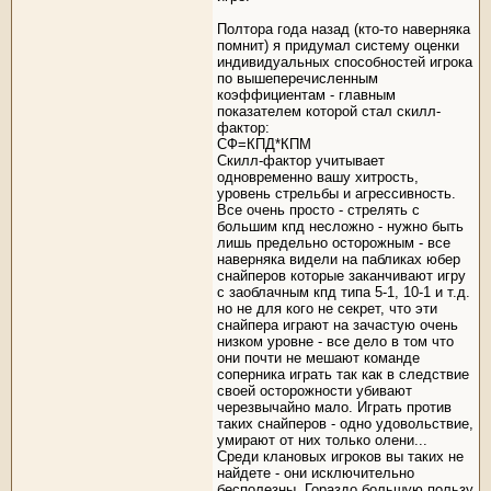
Полтора года назад (кто-то наверняка
помнит) я придумал систему оценки
индивидуальных способностей игрока
по вышеперечисленным
коэффициентам - главным
показателем которой стал скилл-
фактор:
СФ=КПД*КПМ
Скилл-фактор учитывает
одновременно вашу хитрость,
уровень стрельбы и агрессивность.
Все очень просто - стрелять с
большим кпд несложно - нужно быть
лишь предельно осторожным - все
наверняка видели на пабликах юбер
снайперов которые заканчивают игру
с заоблачным кпд типа 5-1, 10-1 и т.д.
но не для кого не секрет, что эти
снайпера играют на зачастую очень
низком уровне - все дело в том что
они почти не мешают команде
соперника играть так как в следствие
своей осторожности убивают
черезвычайно мало. Играть против
таких снайперов - одно удовольствие,
умирают от них только олени...
Среди клановых игроков вы таких не
найдете - они исключительно
бесполезны. Гораздо большую пользу