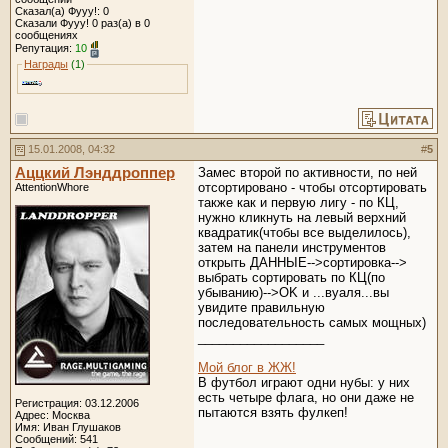
Сказал(а) Фууу!: 0
Сказали Фууу! 0 раз(а) в 0
сообщениях
Репутация:
10
Награды
(1)
15.01.2008, 04:32
#
5
Аццкий Лэнддроппер
Замес второй по активности, по ней
отсортировано - чтобы отсортировать
AttentionWhore
также как и первую лигу - по КЦ,
нужно кликнуть на левый верхний
квадратик(чтобы все выделилось),
затем на панели инструментов
открыть ДАННЫЕ-->сортировка-->
выбрать сортировать по КЦ(по
убыванию)-->OK и ...вуаля...вы
увидите правильную
последовательность самых мощных)
__________________
Мой блог в ЖЖ!
В футбол играют одни нубы: у них
есть четыре флага, но они даже не
Регистрация: 03.12.2006
пытаются взять фулкеп!
Адрес: Москва
Имя: Иван Глушаков
Сообщений: 541