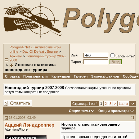
Polygon4.Net - Тактические игры
online
>
Day Of Defeat : Source
>
Имя
Архивы
>
Новогодний турнир 2007-
Запомнить?
2008
Пароль
Итоговая статистика
новогоднего турнира
Справка
Пользователи
Календарь
Галерея
Закачка файлов
Сообщени
Новогодний турнир 2007-2008
Согласование карты, уточнение времени,
результаты конкретных поединков.
Страница 1 из 4
1
2
3
>
Last
»
Опции темы
Опции просмотра
15.01.2008, 03:49
#
1
Аццкий Лэнддроппер
Итоговая статистика новогоднего
турнира
AttentionWhore
Пришло время подведения итогов!