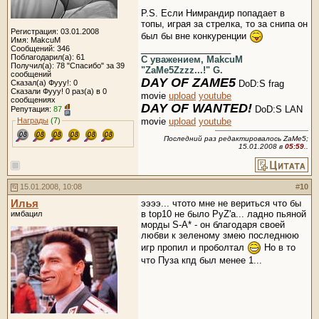
P.S. Если Нимрандир попадает в
топы, играя за стрелка, то за снипа он
Регистрация: 03.01.2008
был бы вне конкуренции
Имя: MakcuM
__________________
Сообщений: 346
Поблагодарил(а): 61
С уважением, MakcuM
Получил(а): 78 "Спасибо" за 39
"ZaMe5Zzzz...!" G.
сообщений
DAY OF ZAME5
Сказал(а) Фууу!: 0
DoD:S frag
Сказали Фууу! 0 раз(а) в 0
movie
upload
youtube
сообщениях
DAY OF WANTED!
DoD:S LAN
Репутация:
87
Награды
(7)
movie
upload
youtube
Последний раз редактировалось ZaMe5;
15.01.2008 в
05:59
..
15.01.2008, 10:08
#
10
Илья
ээээ... чтото мне не вериться что бы
в top10 не было PyZ'a... ладно пьяной
имбацил
морды S-A* - он благодаря своей
любви к зеленому змею последнюю
игр пропил и проболтал
Но в то
что Пуза кпд был менее 1...