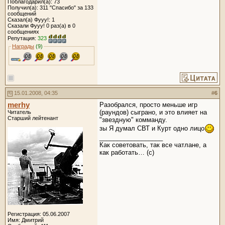
Поблагодарил(а): 73
Получил(а): 311 "Спасибо" за 133
сообщений
Сказал(а) Фууу!: 1
Сказали Фууу! 0 раз(а) в 0
сообщениях
Репутация:
323
Награды
(9)
15.01.2008, 04:35
#
6
merhy
Разобрался, просто меньше игр
(раундов) сыграно, и это влияет на
Читатель
Старший лейтенант
"звездную" комманду.
зы Я думал СВТ и Курт одно лицо
__________________
Как советовать, так все чатлане, а
как работать… (с)
Регистрация: 05.06.2007
Имя: Дмитрий