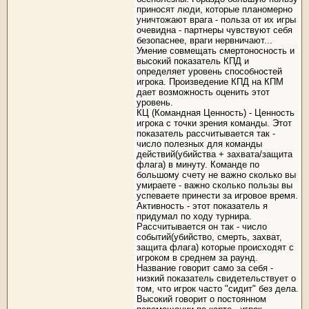
приносят люди, которые планомерно
уничтожают врага - польза от их игры
очевидна - партнеры чувствуют себя
безопаснее, враги нервничают...
Умение совмещать смертоносность и
высокий показатель КПД и
определяет уровень способностей
игрока. Произведение КПД на КПМ
дает возможность оценить этот
уровень.
КЦ (Командная Ценность) - Ценность
игрока с точки зрения команды. Этот
показатель рассчитывается так -
число полезных для команды
действий(убийства + захвата/защита
флага) в минуту. Команде по
большому счету не важно сколько вы
умираете - важно сколько пользы вы
успеваете принести за игровое время.
Активность - этот показатель я
придумал по ходу турнира.
Рассчитывается он так - число
событий(убийство, смерть, захват,
защита флага) которые происходят с
игроком в среднем за раунд.
Название говорит само за себя -
низкий показатель свидетельствует о
том, что игрок часто "сидит" без дела.
Высокий говорит о постоянном