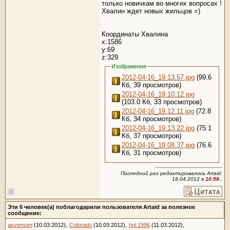
только новичкам во многих вопросах !
Хвалин ждет новых жильцов =)
Координаты Хвалина
x:1586
y:69
z:329
Изображения
2012-04-16_19.13.57.jpg
(99.6
Кб, 39 просмотров)
2012-04-16_19.10.12.jpg
(103.0 Кб, 33 просмотров)
2012-04-16_19.12.11.jpg
(72.8
Кб, 34 просмотров)
2012-04-16_19.13.22.jpg
(75.1
Кб, 37 просмотров)
2012-04-16_19.08.37.jpg
(76.6
Кб, 31 просмотров)
Последний раз редактировалось Artaid;
18.04.2012 в
10:58
..
Эти 6 человек(а) поблагодарили пользователя Artaid за полезное
сообщение:
asvensen
(10.03.2012),
Colorado
(10.03.2012),
hol 1996
(11.03.2012),