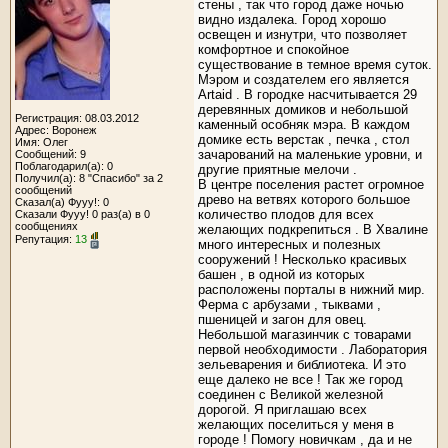
стены , так что город даже ночью
видно издалека. Город хорошо
освещен и изнутри, что позволяет
комфортное и спокойное
существование в темное время суток.
Мэром и создателем его является
Artaid . В городке насчитывается 29
деревянных домиков и небольшой
Регистрация: 08.03.2012
каменный особняк мэра. В каждом
Адрес: Воронеж
домике есть верстак , печка , стол
Имя: Олег
зачарований на маленькие уровни, и
Сообщений: 9
Поблагодарил(а): 0
другие приятные мелочи .
Получил(а): 8 "Спасибо" за 2
В центре поселения растет огромное
сообщений
древо на ветвях которого большое
Сказал(а) Фууу!: 0
количество плодов для всех
Сказали Фууу! 0 раз(а) в 0
сообщениях
желающих подкрепиться . В Хвалине
Репутация:
13
много интересных и полезных
сооружений ! Несколько красивых
башен , в одной из которых
расположены порталы в нижний мир.
Ферма с арбузами , тыквами ,
пшеницей и загон для овец.
Небольшой магазинчик с товарами
первой необходимости . Лаборатория
зельеварения и библиотека. И это
еще далеко не все ! Так же город
соединен с Великой железной
дорогой. Я приглашаю всех
желающих поселиться у меня в
городе ! Помогу новичкам , да и не