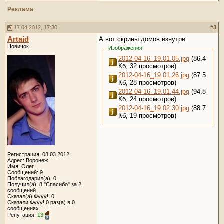
Реклама
17.04.2012, 17:30
#
3
Artaid
А вот скрины домов изнутри
Новичок
Изображения
2012-04-16_19.01.05.jpg
(86.4
Кб, 32 просмотров)
2012-04-16_19.01.26.jpg
(87.5
Кб, 28 просмотров)
2012-04-16_19.01.44.jpg
(94.8
Кб, 24 просмотров)
2012-04-16_19.02.30.jpg
(88.7
Кб, 19 просмотров)
Регистрация: 08.03.2012
Адрес: Воронеж
Имя: Олег
Сообщений: 9
Поблагодарил(а): 0
Получил(а): 8 "Спасибо" за 2
сообщений
Сказал(а) Фууу!: 0
Сказали Фууу! 0 раз(а) в 0
сообщениях
Репутация:
13