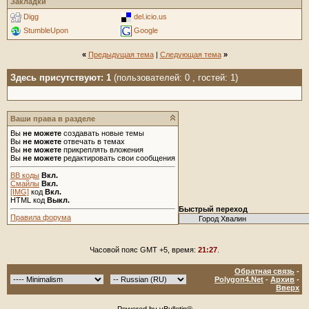
Закладки
Digg
del.icio.us
StumbleUpon
Google
«
Предыдущая тема
|
Следующая тема
»
Здесь присутствуют: 1
(пользователей: 0 , гостей: 1)
Ваши права в разделе
Вы
не можете
создавать новые темы
Вы
не можете
отвечать в темах
Вы
не можете
прикреплять вложения
Вы
не можете
редактировать свои сообщения
BB коды
Вкл.
Смайлы
Вкл.
[IMG]
код
Вкл.
HTML код
Выкл.
Быстрый переход
Правила форума
Часовой пояс GMT +5, время:
21:27
.
Обратная связь
-
Polygon4.Net
-
Архив
-
Вверх