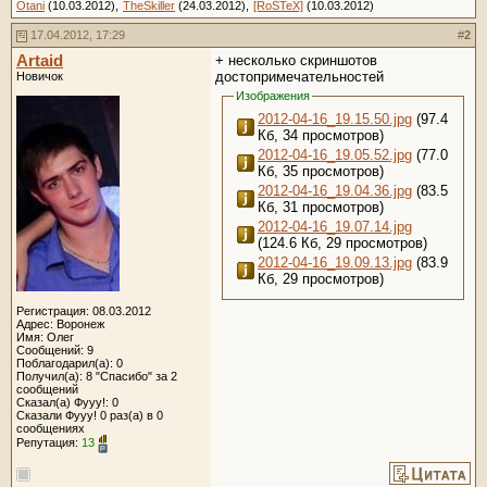
Otani
(10.03.2012),
TheSkiller
(24.03.2012),
[RoSTeX]
(10.03.2012)
17.04.2012, 17:29
#
2
Artaid
+ несколько скриншотов
достопримечательностей
Новичок
Изображения
2012-04-16_19.15.50.jpg
(97.4
Кб, 34 просмотров)
2012-04-16_19.05.52.jpg
(77.0
Кб, 35 просмотров)
2012-04-16_19.04.36.jpg
(83.5
Кб, 31 просмотров)
2012-04-16_19.07.14.jpg
(124.6 Кб, 29 просмотров)
2012-04-16_19.09.13.jpg
(83.9
Кб, 29 просмотров)
Регистрация: 08.03.2012
Адрес: Воронеж
Имя: Олег
Сообщений: 9
Поблагодарил(а): 0
Получил(а): 8 "Спасибо" за 2
сообщений
Сказал(а) Фууу!: 0
Сказали Фууу! 0 раз(а) в 0
сообщениях
Репутация:
13