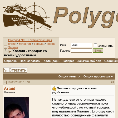
Polygon4.Net - Тактические игры
online
>
Minecraft
>
Города
>
Город
Имя
Запомнить?
Хвалин
Хвалин - городок со
Пароль
всеми удобствами
Справка
Пользователи
Календарь
Галерея
Закачка файлов
Сообщени
Опции темы
Опции просмотра
10.03.2012, 15:31
#
1
Artaid
Хвалин - городок со всеми
Новичок
удобствами
Не так далеко от столицы нашего
славного мира расположился пока
что небольшой , но уютный городок
под названием Хвалин . Его окружают
полностью освещенные факелами