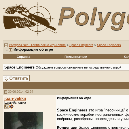
Polygon4.Net - Тактические игры online
>
Space Engineers
>
Space Engineers
Информация об игре
Справка
Пользователи
Ка
Space Engineers
Обсуждаем вопросы связанные непосредственно с игрой
30.06.2014, 02:24
ioan-velikii
Информация об игре
Царь-батюшка
Space Engineers
это игра "песочница" о
космические корабли неограниченных фор
собраны, разобраны, повреждены и уни
Концепция
Space Engineers стремятся 