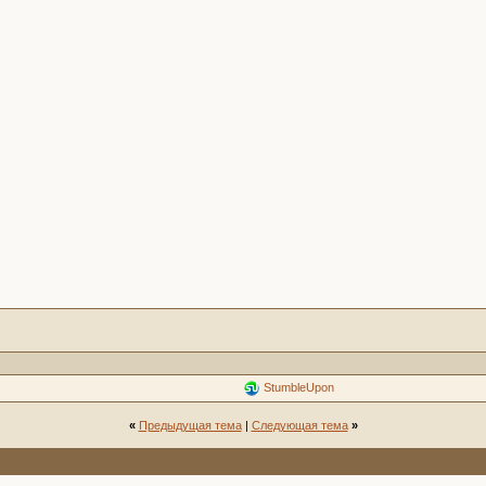
StumbleUpon
«
Предыдущая тема
|
Следующая тема
»