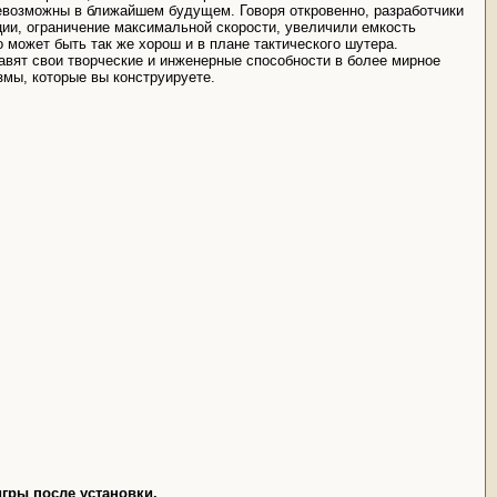
невозможны в ближайшем будущем. Говоря откровенно, разработчики
ции, ограничение максимальной скорости, увеличили емкость
о может быть так же хорош и в плане тактического шутера.
авят свои творческие и инженерные способности в более мирное
измы, которые вы конструируете.
игры после установки.