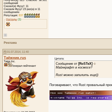
Получил(а): 825 "Спасибо" за 501
сообщений
Сказал(а) Фууу!: 11
Сказали Фууу! 23 раз(а) в 11
сообщениях
Репутация:
837
Награды
(1)
Реклама
01.07.2014, 11:40
Таёжник.rus
Цитата:
Taiga Inc.
Сообщение от
[RoSTeX]
Генерал-лейтенант
Майнкрафт в космосе?
Rust можно запилить еще))
Поговаривают, что Rust провальный про
__________________