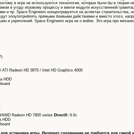
оэтому в игре не используются технологии, которые были бы в теории 
змом в угоду игровому процессу и ввели модули искусственной гравита
и и пр. Space Engineers концентрируется на аспектах строительства, н
будут злоупотреблять прямыми боевыми действиями и вместо этого, напр
шин и укреплений. Space Engineers игра не о войне. Это игра про механ
P)
 ATI Radeon HD 3870 / Intel HD Graphics 4000
на HDD
-board
z
/AMD Radeon HD 7800 series
DirectX:
9.0c
на HDD
-board
 для установки игры. Интернет соединение не требуется для самой 