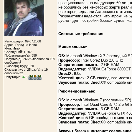
проецировались на следующие 60 лет, п
не обошлись без некоторых жертв реали
реакторов, сделали Астероиды статичным
Разработчики надеются, что игроки не 
русло - для постройки боевых судов, ма
Системные требования
Регистрация: 09.07.2008
Адрес: Город на Неве
Минимальные:
Имя: Иван
Сообщений: 1,182
Поблагодарил(а): 359
OS:
Microsoft Windows XP (последний S
Получил(а): 266 "Спасибо" за 199
Процессор
: Intel Core2 Duo 2.0 GHz
сообщений
Оперативная память
: 2 GB RAM
Сказал(а) Фууу!: 20
Видеоадаптер
: NVIDIA GeForce 8800GT /
Сказали Фууу! 25 раз(а) в 19
сообщениях
DirectX:
9.0c
Репутация:
476
Жесткий диск
: 2 GB свободного места 
Звуковая плата
: DirectX® compatible on
Рекомендованные:
OS:
Microsoft Windows 7 (последний SP)
Процессор:
Intel Quad Core i5 @ 2.5 GH
Оперативная память:
3 GB RAM
Видеоадаптер:
NVIDIA GeForce GTX 460
Жесткий диск:
5 GB свободного места 
Звуковая плата:
DirectX® compatible on
Аккаунт Steam и интернет соединение