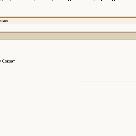
ение:
© Сократ