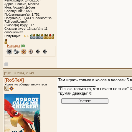
Регистрация: 24.08.2007
Адрес: Россия, Москва
Имя: Андрей Цебоев
Сообщений: 3,653
Поблагодарил(а): 1,752
Получил(а): 1,441 "Спасибо" за
718 сообщений
Сказал(а) Фууу!: 17
Сказали Фууу! 13 раз(а) в 11
сообщениях
Репутация:
1466
Награды
(6)
01.07.2014, 20:49
[RoSTeX]
Там играть только в ко-опе в человек 5 в
__________________
Ушел, но обещал вернуться
"Я знаю только то, что ничего не знаю" 
"Думай дважды" ©