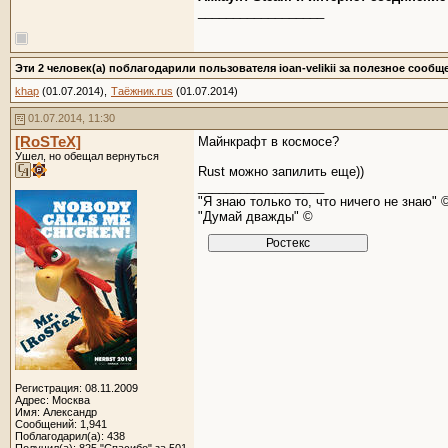
__________________
Эти 2 человек(а) поблагодарили пользователя ioan-velikii за полезное сообщ
khap
(01.07.2014),
Таёжник.rus
(01.07.2014)
01.07.2014, 11:30
[RoSTeX]
Майнкрафт в космосе?
Ушел, но обещал вернуться
Rust можно запилить еще))
__________________
"Я знаю только то, что ничего не знаю" 
"Думай дважды" ©
Регистрация: 08.11.2009
Адрес: Москва
Имя: Александр
Сообщений: 1,941
Поблагодарил(а): 438