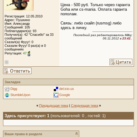
Цена - 500 руб. Только через гаранта
Goha или cs-mania. Оплата гаранта
пополам.
Регистрация: 12.05.2010
Адрес: Пушкино
Связь: либо скайп (rusmsg) либо
Имя: Александр
Сообщений: 105
здесь в личку.
Поблагодарил(а): 93
Получил(а): 42 "Спасибо" за 33
Последний раз редактировалось Milky;
сообщений
06.11.2012 в
23:42
..
Сказал(а) Фууу!: 0
Сказали Фууу! 0 раз(а) в 0
сообщениях
Репутация:
47
Закладки
Digg
del.icio.us
StumbleUpon
Google
«
Предыдущая тема
|
Следующая тема
»
Здесь присутствуют: 1
(пользователей: 0 , гостей: 1)
Ваши права в разделе