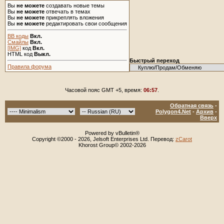
Вы
не можете
создавать новые темы
Вы
не можете
отвечать в темах
Вы
не можете
прикреплять вложения
Вы
не можете
редактировать свои сообщения
BB коды
Вкл.
Смайлы
Вкл.
[IMG]
код
Вкл.
HTML код
Выкл.
Быстрый переход
Правила форума
Часовой пояс GMT +5, время:
06:57
.
Обратная связь
-
Polygon4.Net
-
Архив
-
Вверх
Powered by vBulletin®
Copyright ©2000 - 2026, Jelsoft Enterprises Ltd. Перевод:
zCarot
Khorost Group© 2002-2026