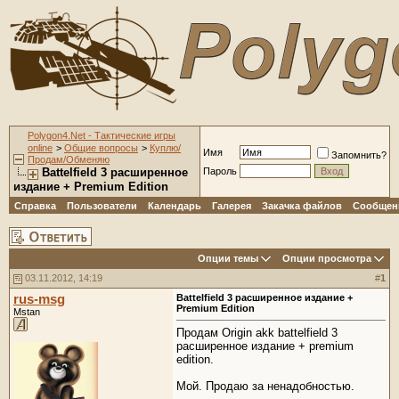
Polygon4.Net - Тактические игры
online
>
Общие вопросы
>
Куплю/
Имя
Запомнить?
Продам/Обменяю
Battelfield 3 расширенное
Пароль
издание + Premium Edition
Справка
Пользователи
Календарь
Галерея
Закачка файлов
Сообщени
Опции темы
Опции просмотра
03.11.2012, 14:19
#
1
rus-msg
Battelfield 3 расширенное издание +
Premium Edition
Mstan
Продам Origin akk battelfield 3
расширенное издание + premium
edition.
Мой. Продаю за ненадобностью.