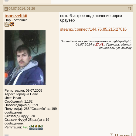
04.07.2014, 01:26
#
8
ioan-velikii
есть быстрое подключение через
браузер
Царь-батюшка
steam://connect/144.76.85.215:27016
__________________
Последний раз редактировалось nightspotlight;
04.07.2014 в
17:48
.. Причина: сделал
кликабельную ссылку
Регистрация: 09.07.2008
Адрес: Город на Неве
Имя: Иван
Сообщений: 1,182
Поблагодарил(а): 359
Получил(а): 266 "Спасибо" за 199
сообщений
Сказал(а) Фууу!: 20
Сказали Фууу! 25 раз(а) в 19
сообщениях
Репутация:
476