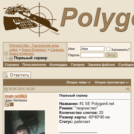
Polygon4.Net - Тактические игры
Имя
online
>
Space Engineers
>
Сервера.
Запомнить?
Space Engineers
Пароль
Первыый сервер
Справка
Пользователи
Календарь
Галерея
Закачка файлов
Сообщени
Опции темы
Опции просмотра
30.06.2014, 02:28
#
1
ioan-velikii
Первыый сервер
Царь-батюшка
Название:
#1 SE Polygon4.net
Режим:
"творчество"
Количество слотов:
20
Размер карты
: 40*40*40 км
Статус:
работает
__________________