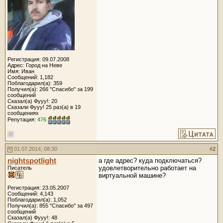
Регистрация: 09.07.2008
Адрес: Город на Неве
Имя: Иван
Сообщений: 1,182
Поблагодарил(а): 359
Получил(а): 266 "Спасибо" за 199
сообщений
Сказал(а) Фууу!: 20
Сказали Фууу! 25 раз(а) в 19
сообщениях
Репутация:
476
01.07.2014, 08:30
#
2
nightspotlight
а где адрес? куда подключаться?
удовлетворительно работает на
Писатель
виртуальной машине?
Регистрация: 23.05.2007
Сообщений: 4,143
Поблагодарил(а): 1,052
Получил(а): 855 "Спасибо" за 497
сообщений
Сказал(а) Фууу!: 48