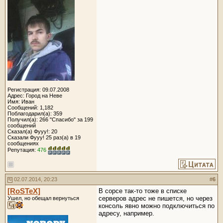
Регистрация: 09.07.2008
Адрес: Город на Неве
Имя: Иван
Сообщений: 1,182
Поблагодарил(а): 359
Получил(а): 266 "Спасибо" за 199
сообщений
Сказал(а) Фууу!: 20
Сказали Фууу! 25 раз(а) в 19
сообщениях
Репутация:
476
02.07.2014, 20:23
#
6
[RoSTeX]
В сорсе так-то тоже в списке
серверов адрес не пишется, но через
Ушел, но обещал вернуться
консоль явно можно подключиться по
адресу, например.
__________________