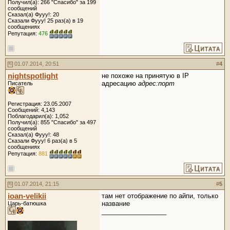
Получил(а): 266 "Спасибо" за 199
сообщений
Сказал(а) Фууу!: 20
Сказали Фууу! 25 раз(а) в 19
сообщениях
Репутация:
476
01.07.2014, 20:51
#
4
nightspotlight
не похоже на принятую в IP
адресацию
адрес:порт
Писатель
Регистрация: 23.05.2007
Сообщений: 4,143
Поблагодарил(а): 1,052
Получил(а): 855 "Спасибо" за 497
сообщений
Сказал(а) Фууу!: 48
Сказали Фууу! 6 раз(а) в 5
сообщениях
Репутация:
881
01.07.2014, 21:15
#
5
ioan-velikii
там нет отображение по айпи, только
название
Царь-батюшка
__________________