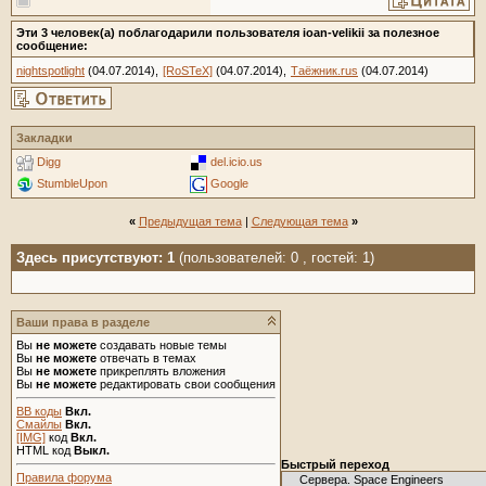
Эти 3 человек(а) поблагодарили пользователя ioan-velikii за полезное
сообщение:
nightspotlight
(04.07.2014),
[RoSTeX]
(04.07.2014),
Таёжник.rus
(04.07.2014)
Закладки
Digg
del.icio.us
StumbleUpon
Google
«
Предыдущая тема
|
Следующая тема
»
Здесь присутствуют: 1
(пользователей: 0 , гостей: 1)
Ваши права в разделе
Вы
не можете
создавать новые темы
Вы
не можете
отвечать в темах
Вы
не можете
прикреплять вложения
Вы
не можете
редактировать свои сообщения
BB коды
Вкл.
Смайлы
Вкл.
[IMG]
код
Вкл.
HTML код
Выкл.
Быстрый переход
Правила форума