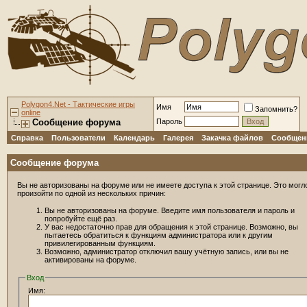
Polygon4.Net - Тактические игры
Имя
Запомнить?
online
Сообщение форума
Пароль
Справка
Пользователи
Календарь
Галерея
Закачка файлов
Сообщени
Сообщение форума
Вы не авторизованы на форуме или не имеете доступа к этой странице. Это могл
произойти по одной из нескольких причин:
Вы не авторизованы на форуме. Введите имя пользователя и пароль и
попробуйте ещё раз.
У вас недостаточно прав для обращения к этой странице. Возможно, вы
пытаетесь обратиться к функциям администратора или к другим
привилегированным функциям.
Возможно, администратор отключил вашу учётную запись, или вы не
активированы на форуме.
Вход
Имя: