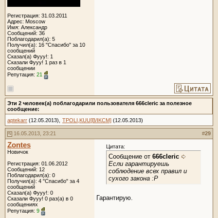
Регистрация: 31.03.2011
Адрес: Moscow
Имя: Александр
Сообщений: 36
Поблагодарил(а): 5
Получил(а): 16 "Спасибо" за 10
сообщений
Сказал(а) Фууу!: 1
Сказали Фууу! 1 раз в 1
сообщении
Репутация:
21
Эти 2 человек(а) поблагодарили пользователя 666cleric за полезное
сообщение:
aptekarr
(12.05.2013),
TPOLI,KUU[B/IKCM]
(12.05.2013)
16.05.2013, 23:21
#
29
Zontes
Цитата:
Новичок
Сообщение от
666cleric
Если гарантируешь
Регистрация: 01.06.2012
Сообщений: 12
соблюдение всех правил и
Поблагодарил(а): 0
сухого закона :Р
Получил(а): 4 "Спасибо" за 4
сообщений
Сказал(а) Фууу!: 0
Гарантирую.
Сказали Фууу! 0 раз(а) в 0
сообщениях
Репутация:
9