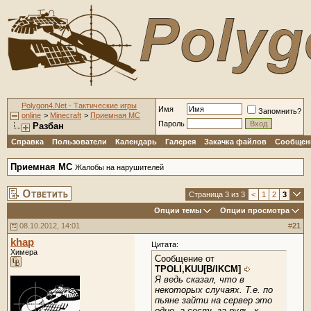
Polygon4.Net - Тактические игры
Имя
Запомнить?
online
>
Minecraft
>
Приемная MC
Пароль
Разбан
Справка
Пользователи
Календарь
Галерея
Закачка файлов
Сообщени
Приемная MC
Жалобы на нарушителей
Страница 3 из 3
<
1
2
3
Опции темы
Опции просмотра
08.10.2012, 14:01
#
21
khap
Цитата:
Химера
Сообщение от
TPOLI,KUU[B/IKCM]
Я ведь сказал, что в
некоторых случаях. Т.е. по
пьяне зайти на сервер это
одно, а сесть за руль, к