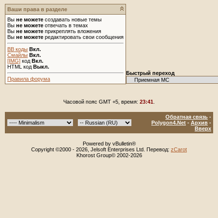
Ваши права в разделе
Вы
не можете
создавать новые темы
Вы
не можете
отвечать в темах
Вы
не можете
прикреплять вложения
Вы
не можете
редактировать свои сообщения
BB коды
Вкл.
Смайлы
Вкл.
[IMG]
код
Вкл.
HTML код
Выкл.
Быстрый переход
Правила форума
Часовой пояс GMT +5, время:
23:41
.
Обратная связь
-
Polygon4.Net
-
Архив
-
Вверх
Powered by vBulletin®
Copyright ©2000 - 2026, Jelsoft Enterprises Ltd. Перевод:
zCarot
Khorost Group© 2002-2026