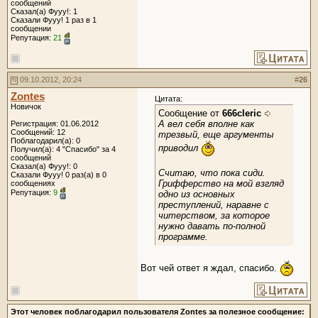
сообщений
Сказал(а) Фууу!: 1
Сказали Фууу! 1 раз в 1
сообщении
Репутация:
21
09.10.2012, 20:24
#
26
Zontes
Цитата:
Новичок
Сообщение от
666cleric
А вел себя вполне как
Регистрация: 01.06.2012
Сообщений: 12
трезвый, еще аргументы
Поблагодарил(а): 0
приводил
Получил(а): 4 "Спасибо" за 4
сообщений
Сказал(а) Фууу!: 0
Считаю, что пока сиди.
Сказали Фууу! 0 раз(а) в 0
Грифферство на мой взгляд
сообщениях
Репутация:
9
одно из основных
преступлений, наравне с
читерством, за которое
нужно давать по-полной
программе.
Вот чей ответ я ждал, спасибо.
Этот человек поблагодарил пользователя Zontes за полезное сообщение: