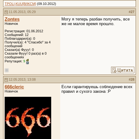
TPOLI,KUU[B/IKCM]
(09.10.2012)
11.05.2013, 05:29
#
27
Zontes
Могу я теперь разбан получить, все
же не малое время прошло.
Новичок
Регистрация: 01.06.2012
Сообщений: 12
Поблагодарил(а): 0
Получил(а): 4 "Спасибо" за 4
сообщений
Сказал(а) Фууу!: 0
Сказали Фууу! 0 раз(а) в 0
сообщениях
Репутация:
9
12.05.2013, 13:08
#
28
666cleric
Если гарантируешь соблюдение всех
правил и сухого закона :Р
Новичок