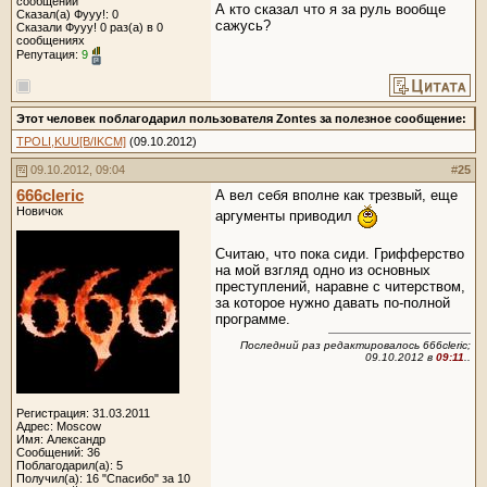
сообщений
А кто сказал что я за руль вообще
Сказал(а) Фууу!: 0
сажусь?
Сказали Фууу! 0 раз(а) в 0
сообщениях
Репутация:
9
Этот человек поблагодарил пользователя Zontes за полезное сообщение:
TPOLI,KUU[B/IKCM]
(09.10.2012)
09.10.2012, 09:04
#
25
666cleric
А вел себя вполне как трезвый, еще
Новичок
аргументы приводил
Считаю, что пока сиди. Грифферство
на мой взгляд одно из основных
преступлений, наравне с читерством,
за которое нужно давать по-полной
программе.
Последний раз редактировалось 666cleric;
09.10.2012 в
09:11
..
Регистрация: 31.03.2011
Адрес: Moscow
Имя: Александр
Сообщений: 36
Поблагодарил(а): 5
Получил(а): 16 "Спасибо" за 10