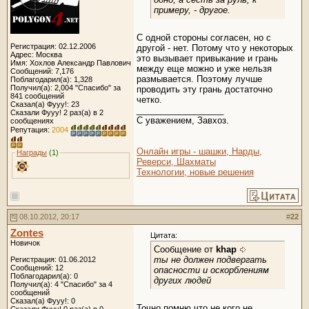
примеру, - другое.
С одной стороны согласен, но с
Регистрация: 02.12.2006
другой - нет. Потому что у некоторых
Адрес: Москва
это вызывает привыкание и грань
Имя: Хохлов Александр Павлович
между еще можно и уже нельзя
Сообщений: 7,176
размывается. Поэтому лучше
Поблагодарил(а): 1,328
Получил(а): 2,004 "Спасибо" за
проводить эту грань достаточно
841 сообщений
четко.
Сказал(а) Фууу!: 23
__________________
Сказали Фууу! 2 раз(а) в 2
C уважением, Завхоз.
сообщениях
Репутация:
2004
Онлайн игры - шашки, Нарды,
Награды
(1)
Реверси, Шахматы
Технологии, новые решения
08.10.2012, 20:17
#
22
Zontes
Цитата:
Новичок
Сообщение от
khap
ты не должен подвергать
Регистрация: 01.06.2012
Сообщений: 12
опасности и оскорблениям
Поблагодарил(а): 0
других людей
Получил(а): 4 "Спасибо" за 4
сообщений
Сказал(а) Фууу!: 0
Точно помню что не кого не