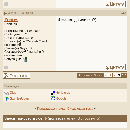
30.06.2013, 15:51
#
30
Zontes
И все же да или нет?)
Новичок
Регистрация: 01.06.2012
Сообщений: 12
Поблагодарил(а): 0
Получил(а): 4 "Спасибо" за 4
сообщений
Сказал(а) Фууу!: 0
Сказали Фууу! 0 раз(а) в 0
сообщениях
Репутация:
9
Страница 3 из 3
<
1
2
3
Закладки
Digg
del.icio.us
StumbleUpon
Google
«
Предыдущая тема
|
Следующая тема
»
Здесь присутствуют: 6
(пользователей: 0 , гостей: 6)