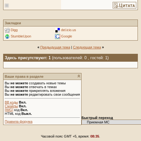
Zontes
И все же да или нет?)
30.
Закладки
Digg
del.icio.us
StumbleUpon
Google
«
Предыдущая тема
|
Следующая тема
»
Здесь присутствуют: 1
(пользователей: 0 , гостей: 1)
Ваши права в разделе
Вы
не можете
создавать новые темы
Вы
не можете
отвечать в темах
Вы
не можете
прикреплять вложения
Вы
не можете
редактировать свои сообщения
BB коды
Вкл.
Смайлы
Вкл.
[IMG]
код
Вкл.
HTML код
Выкл.
Быстрый переход
Правила форума
Часовой пояс GMT +5, время:
08:35
.