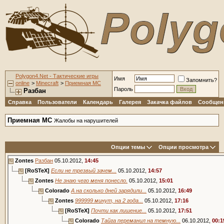
Polygon4.Net - Тактические игры
Имя
Запомнить?
online
>
Minecraft
>
Приемная MC
Пароль
Разбан
Справка
Пользователи
Календарь
Галерея
Закачка файлов
Сообщени
Приемная MC
Жалобы на нарушителей
Опции темы
Опции просмотра
Zontes
Разбан
05.10.2012,
14:45
[RoSTeX]
Если не трезвый зачем...
05.10.2012,
14:57
Zontes
Не знаю чего меня понесло.
05.10.2012,
15:01
Colorado
А на сколько дней зарядили...
05.10.2012,
16:49
Zontes
999999 минут, на 2 года...
05.10.2012,
17:16
[RoSTeX]
Почти как лишение...
05.10.2012,
17:51
Colorado
Тайга переманил на темную...
06.10.2012,
00:1