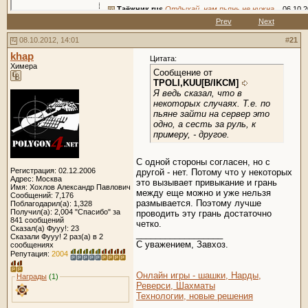
Таёжник.rus
Отдыхай, нам пьянь не нужна...
06.10.
Prev
Next
Zontes
Хочешь сказать если я женил...
06.10.201
[RoSTeX]
Отмазка левая. Я на свадьбе...
06.
08.10.2012, 14:01
#
21
Zontes
Это плохо.Брата отдал и не...
06
khap
Цитата:
TPOLI,KUU[B/IKCM]
Может он его воз
Химера
Сообщение от
Zontes
Не мог не отрезветь,со с
TPOLI,KUU[B/IKCM]
zorgg
Зачем пить, если не ум
Я ведь сказал, что в
некоторых случаях. Т.е. по
Таёжник.rus
Я хочу сказать что 
пьяне зайти на сервер это
TPOLI,KUU[B/IKCM]
Если ты 
одно, а сесть за руль, к
Таёжник.rus
Мне кажется 
примеру, - другое.
TPOLI,KUU[B/IKCM]
Н
khap
Я предпочита
С одной стороны согласен, но с
Регистрация: 02.12.2006
другой - нет. Потому что у некоторых
TPOLI,KUU[B/
Адрес: Москва
это вызывает привыкание и грань
Имя: Хохлов Александр Павлович
khap
С од
между еще можно и уже нельзя
Сообщений: 7,176
Zontes
Точно п
размывается. Поэтому лучше
Поблагодарил(а): 1,328
Получил(а): 2,004 "Спасибо" за
проводить эту грань достаточно
hol 1996
А за рулём тоже скажешь, что..
841 сообщений
четко.
Сказал(а) Фууу!: 23
Zontes
А кто сказал что я за руль...
0
__________________
Сказали Фууу! 2 раз(а) в 2
666cleric
А вел себя вполне как...
09.10.20
C уважением, Завхоз.
сообщениях
Репутация:
2004
Zontes
Вот чей ответ я ждал,...
09.1
Zontes
Могу я теперь разбан...
11.05.
Онлайн игры - шашки, Нарды,
Награды
(1)
666cleric
Если гарантируешь собл
Реверси, Шахматы
Технологии, новые решения
Zontes
Гарантирую.
16.05.20